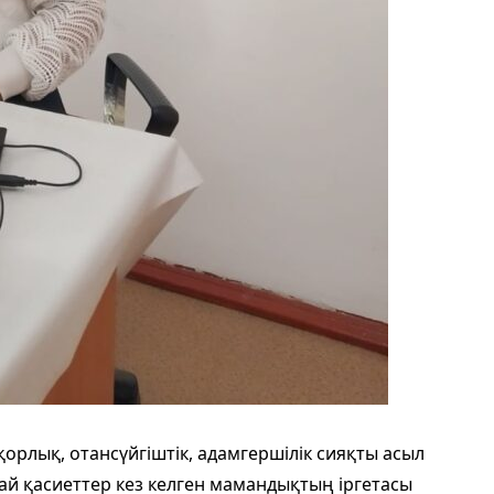
кқорлық, отансүйгіштік, адамгершілік сияқты асыл
дай қасиеттер кез келген мамандықтың іргетасы