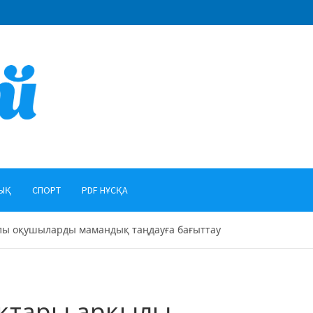
ЫҚ
СПОРТ
PDF НҰСҚА
лы оқушыларды мамандық таңдауға бағыттау
ықтары арқылы