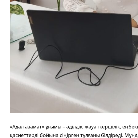
«Адал азамат» ұғымы – әділдік, жауапкершілік, еңбе
қасиеттерді бойына сіңірген тұлғаны білдіреді. Мұн