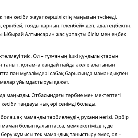
ен кәсіби жауапкершіліктің маңызын түсінеді.
ерінбей, тояды қарның тіленбей» деп, адал еңбектің
шы Ыбырай Алтынсарин жас ұрпақты білім мен еңбек
телмеуі тиіс. Ол – тұлғаның ішкі құндылықтарын
н танып, қоғамға қандай пайда әкеле алатынын
ғытта пән мұғалімдері сабақ барысында мамандықпен
рмалар ұйымдастыруы қажет.
 да маңызды. Отбасындағы тәрбие мен мектептегі
кәсіби таңдауы нық әрі сенімді болады.
болашақ маманды тәрбиелеудің рухани негізі. Әрбір
ы маман болып қалыптасса, мемлекетіміздің де
 беру жұмысы тек мамандық таныстыру емес, ол –