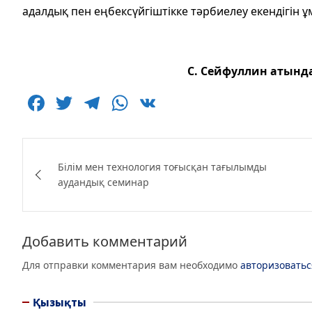
адалдық пен еңбексүйгіштікке тәрбиелеу екендігін 
С. Сейфуллин атынд
F
T
T
W
V
a
w
el
h
K
c
itt
e
at
Навигация
e
er
g
s
Білім мен технология тоғысқан тағылымды
по
аудандық семинар
b
ra
A
записям
o
m
p
o
p
Добавить комментарий
k
Для отправки комментария вам необходимо
авторизоватьс
Қызықты