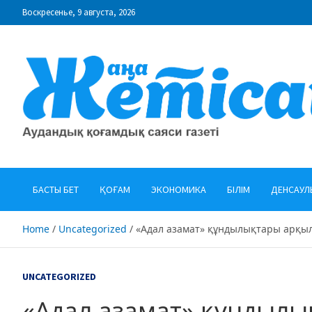
Skip
Воскресенье, 9 августа, 2026
to
content
"Жаңа Жетісай" газеті
Аудандық қоғамдық саяси газеті
БАСТЫ БЕТ
ҚОҒАМ
ЭКОНОМИКА
БІЛІМ
ДЕНСАУЛ
Home
Uncategorized
«Адал азамат» құндылықтары арқы
UNCATEGORIZED
«Адал азамат» құндыл