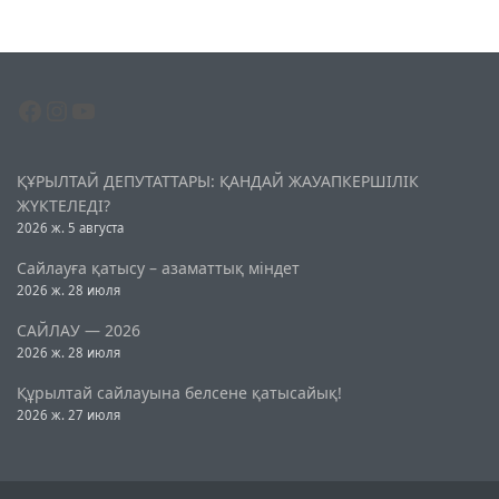
Facebook
Instagram
YouTube
ҚҰРЫЛТАЙ ДЕПУТАТТАРЫ: ҚАНДАЙ ЖАУАПКЕРШІЛІК
ЖҮКТЕЛЕДІ?
2026 ж. 5 августа
Сайлауға қатысу – азаматтық міндет
2026 ж. 28 июля
САЙЛАУ — 2026
2026 ж. 28 июля
Құрылтай сайлауына белсене қатысайық!
2026 ж. 27 июля