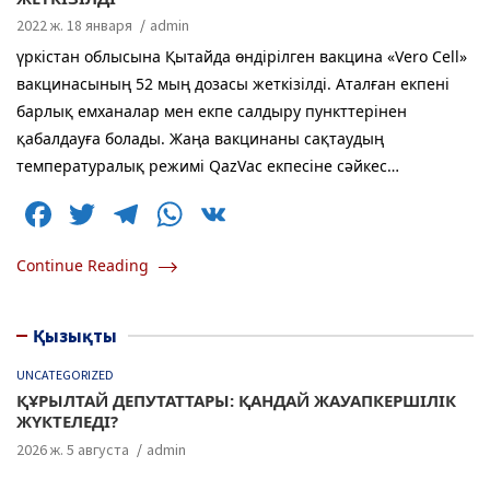
2022 ж. 18 января
admin
үркістан облысына Қытайда өндірілген вакцина «Vero Cell»
вакцинасының 52 мың дозасы жеткізілді. Аталған екпені
барлық емханалар мен екпе салдыру пункттерінен
қабалдауға болады. Жаңа вакцинаны сақтаудың
температуралық режимі QazVac екпесіне сәйкес…
F
T
T
W
V
a
w
el
h
K
Continue Reading
c
itt
e
at
e
er
g
s
Қызықты
b
ra
A
o
m
p
UNCATEGORIZED
ҚҰРЫЛТАЙ ДЕПУТАТТАРЫ: ҚАНДАЙ ЖАУАПКЕРШІЛІК
o
p
ЖҮКТЕЛЕДІ?
k
2026 ж. 5 августа
admin