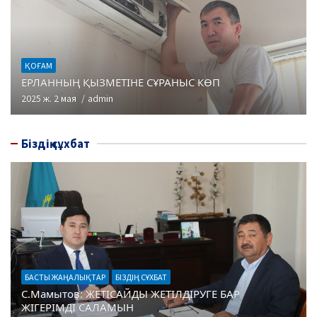
ҚОҒАМ
ЕРЛАННЫҢ ҚЫЗМЕТІНЕ СҰРАНЫС КӨП
2025 ж. 2 мая
admin
Біздің сұхбат
БАСТЫ ЖАҢАЛЫҚТАР
БІЗДІҢ СҰХБАТ
С.Мамытов: ЖЕТІСАЙДЫ ЖЕТІЛДІРУГЕ БАР
ЖІГЕРІМДІ САЛАМЫН