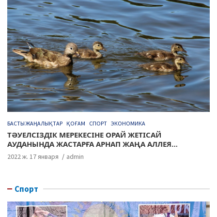
БАСТЫ ЖАҢАЛЫҚТАР
ҚОҒАМ
СПОРТ
ЭКОНОМИКА
ТӘУЕЛСІЗДІК МЕРЕКЕСІНЕ ОРАЙ ЖЕТІСАЙ
АУДАНЫНДА ЖАСТАРҒА АРНАП ЖАҢА АЛЛЕЯ
АШЫЛДЫ
2022 ж. 17 января
admin
Спорт