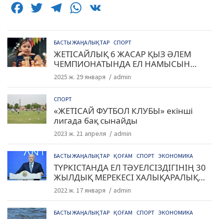
F
T
T
W
V
a
w
el
h
K
c
itt
e
at
БАСТЫ ЖАҢАЛЫҚТАР
СПОРТ
e
er
g
s
ЖЕТІСАЙЛЫҚ 6 ЖАСАР ҚЫЗ ӘЛЕМ
ЧЕМПИОНАТЫНДА ЕЛ НАМЫСЫН
b
ra
A
ҚОРҒАЙДЫ
2025 ж. 29 января
admin
o
m
p
o
p
СПОРТ
«ЖЕТІСАЙ ФУТБОЛ КЛУБЫ» екінші
k
лигада бақ сынайды
2023 ж. 21 апреля
admin
БАСТЫ ЖАҢАЛЫҚТАР
ҚОҒАМ
СПОРТ
ЭКОНОМИКА
ТҮРКІСТАНДА ЕЛ ТӘУЕЛСІЗДІГІНІҢ 30
ЖЫЛДЫҚ МЕРЕКЕСІ ХАЛЫҚАРАЛЫҚ
ДЕҢГЕЙДЕ АТАЛЫП ӨТТІ
2022 ж. 17 января
admin
БАСТЫ ЖАҢАЛЫҚТАР
ҚОҒАМ
СПОРТ
ЭКОНОМИКА