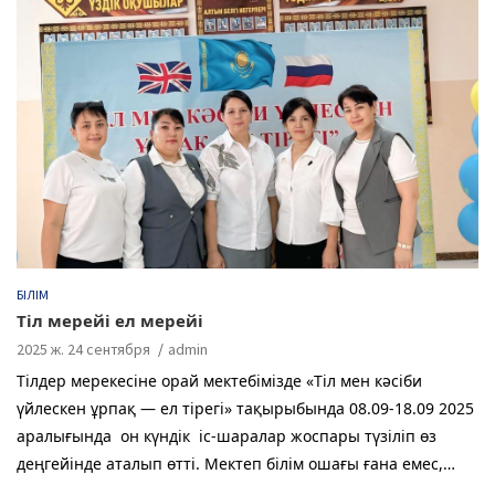
b
ra
A
o
m
p
o
p
k
БІЛІМ
Тіл мерейі ел мерейі
2025 ж. 24 сентября
admin
Тілдер мерекесіне орай мектебімізде «Тіл мен кәсіби
үйлескен ұрпақ — ел тірегі» тақырыбында 08.09-18.09 2025
аралығында он күндік іс-шаралар жоспары түзіліп өз
деңгейінде аталып өтті. Мектеп білім ошағы ғана емес,…