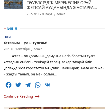
ТӘУЕЛСІЗДІК МЕРЕКЕСІНЕ ОРАЙ
ЖЕТІСАЙ АУДАНЫНДА ЖАСТАРҒА
АРНАП ЖАҢА АЛЛЕЯ АШЫЛДЫ
2022 ж. 17 января
admin
Білім
БІЛІМ
Ұстазым – ұлы тұлғам!
2025 ж. 9 октября
admin
Ұстаз – ол қоғамның дамуына негіз болатын тұлға.
Ұстаздың еңбегі – теңіздей терең, асқар таудай биік,
ұрпаққа жол көрсететін мәңгілік шамшырақ. Бала өсіп жан
– жақты танып, оң мен солын…
F
T
T
W
V
a
w
el
h
K
Continue Reading
c
itt
e
at
e
er
g
s