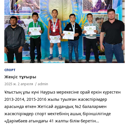
СПОРТ
Жеңіс тұғыры
2025 ж. 2 апреля
admin
Ұлыстың ұлы күні Наурыз мерекесіне орай еркін күрестен
2013-2014, 2015-2016 жылы туылған жасөспірімдер
арасында өткен Жетісай аудандық №2 балалармен
жасөспірімдер спорт мектебінің ашық біріншілігінде
«Дәрімбаев атындағы 41 жалпы білім беретін…