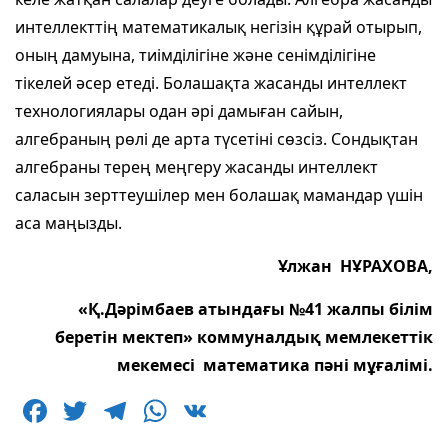
интеллекттің математикалық негізін құрай отырып,
оның дамуына, тиімділігіне және сенімділігіне
тікелей әсер етеді. Болашақта жасанды интеллект
технологиялары одан әрі дамыған сайын,
алгебраның рөлі де арта түсетіні сөзсіз. Сондықтан
алгебраны терең меңгеру жасанды интеллект
саласын зерттеушілер мен болашақ мамандар үшін
аса маңызды.
Ұлжан НҰРАХОВА,
«Қ.Дәрімбаев атындағы №41 жалпы білім
беретін мектеп» коммуналдық мемлекеттік
мекемесі математика пәні мұғалімі.
F
T
T
W
V
a
w
el
h
K