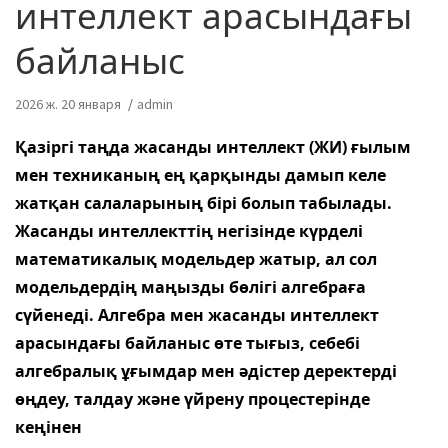
интеллект арасындағы
байланыс
2026 ж. 20 января
admin
Қазіргі таңда жасанды интеллект (ЖИ) ғылым
мен техниканың ең қарқынды дамып келе
жатқан салаларының бірі болып табылады.
Жасанды интеллекттің негізінде күрделі
математикалық модельдер жатыр, ал сол
модельдердің маңызды бөлігі алгебраға
сүйенеді. Алгебра мен жасанды интеллект
арасындағы байланыс өте тығыз, себебі
алгебралық ұғымдар мен әдістер деректерді
өңдеу, талдау және үйрену процестерінде
кеңінен