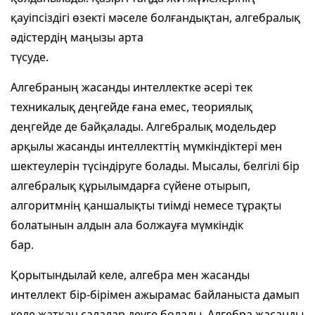
қауіпсіздігі өзекті мәселе болғандықтан, алгебралық
әдістердің маңызы арта
түсуде.
Алгебраның жасанды интеллектке әсері тек
техникалық деңгейде ғана емес, теориялық
деңгейде де байқалады. Алгебралық модельдер
арқылы жасанды интеллекттің мүмкіндіктері мен
шектеулерін түсіндіруге болады. Мысалы, белгілі бір
алгебралық құрылымдарға сүйене отырып,
алгоритмнің қаншалықты тиімді немесе тұрақты
болатынын алдын ала болжауға мүмкіндік
бар.
Қорытындылай келе, алгебра мен жасанды
интеллект бір-бірімен ажырамас байланыста дамып
келе жатқан салалар деуге болады. Алгебра жасанды