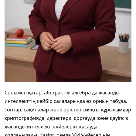
Сонымен қатар, абстрактілі алгебра да жасанды
интеллекттің кейбір салаларында өз орнын табуда.
Топтар, сақиналар және өрістер сияқты құрылымдар
криптографияда, деректерді қорғауда және қауіпсіз
жасанды интеллект жүйелерін жасауда
қолданылады. Қазіргі таңда ЖИ жүйелерінің