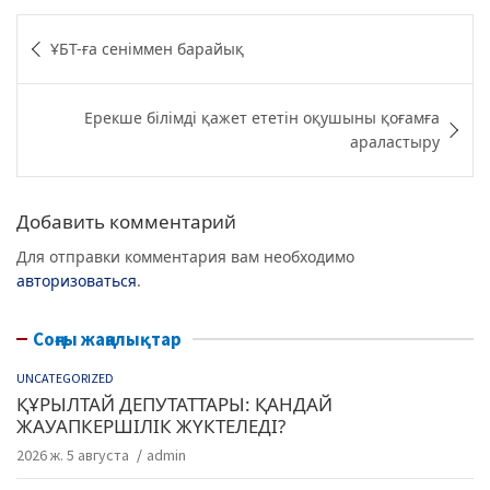
c
itt
e
at
Навигация
ҰБТ-ға сеніммен барайық
e
er
g
s
по
b
ra
A
записям
Ерекше білімді қажет ететін оқушыны қоғамға
o
m
p
араластыру
o
p
k
Добавить комментарий
Для отправки комментария вам необходимо
авторизоваться
.
Соңғы жаңалықтар
UNCATEGORIZED
ҚҰРЫЛТАЙ ДЕПУТАТТАРЫ: ҚАНДАЙ
ЖАУАПКЕРШІЛІК ЖҮКТЕЛЕДІ?
2026 ж. 5 августа
admin