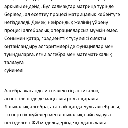
арқылы өңдейді. Бұл салмақтар матрица түрінде
беріледі, ал есептеу процесі матрицалық көбейтуге
негізделеді. Демек, нейрондық желінің үйрену
процесі алгебралық операцияларсыз мүмкін емес.
Сонымен қатар, градиенттік түсу әдісі сияқты
оңтайландыру алгоритмдері де функциялар мен
туындыларға, яғни алгебра мен математикалық
талдауға
сүйенеді.
Алгебра жасанды интеллекттің логикалық
аспектілерінде де маңызды рөл атқарады.
Логикалық алгебра, атап айтқанда Буль алгебрасы,
эксперттік жүйелер мен логикалық пайымдауға
негізделген ЖИ модельдерінде қолданылады.