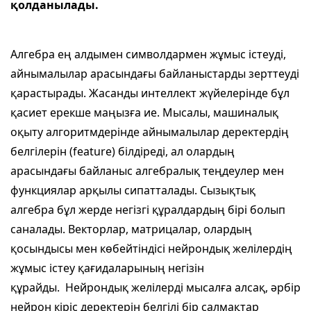
қолданылады.
Алгебра ең алдымен символдармен жұмыс істеуді,
айнымалылар арасындағы байланыстарды зерттеуді
қарастырады. Жасанды интеллект жүйелерінде бұл
қасиет ерекше маңызға ие. Мысалы, машиналық
оқыту алгоритмдерінде айнымалылар деректердің
белгілерін (feature) білдіреді, ал олардың
арасындағы байланыс алгебралық теңдеулер мен
функциялар арқылы сипатталады. Сызықтық
алгебра бұл жерде негізгі құралдардың бірі болып
саналады. Векторлар, матрицалар, олардың
қосындысы мен көбейтіндісі нейрондық желілердің
жұмыс істеу қағидаларының негізін
құрайды. Нейрондық желілерді мысалға алсақ, әрбір
нейрон кіріс деректерін белгілі бір салмақтар