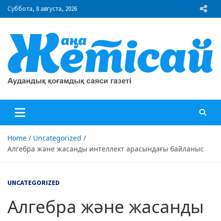
Skip
Суббота, 8 августа, 2026
to
content
"Жаңа Жетісай" газеті
Аудандық қоғамдық саяси газеті
Home
Uncategorized
Алгебра және жасанды интеллект арасындағы байланыс
UNCATEGORIZED
Алгебра және жасанды