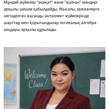
Мұндай жүйелер “ақиқат” және “жалған” мәндері
арқылы шешім қабылдайды. Мысалы, ережелерге
негізделген жасанды интеллект жүйелерінде
шарттар мен қорытындылар логикалық алгебра
заңдары арқылы құрылады.