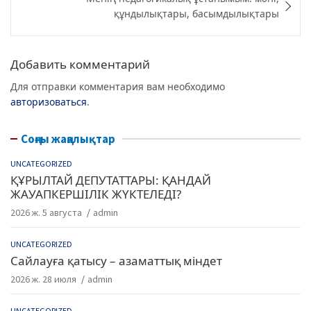
o
m
p
құндылықтары, басымдылықтары
o
p
k
Добавить комментарий
Для отправки комментария вам необходимо
авторизоваться
.
Соңғы жаңалықтар
UNCATEGORIZED
ҚҰРЫЛТАЙ ДЕПУТАТТАРЫ: ҚАНДАЙ
ЖАУАПКЕРШІЛІК ЖҮКТЕЛЕДІ?
2026 ж. 5 августа
admin
UNCATEGORIZED
Сайлауға қатысу – азаматтық міндет
2026 ж. 28 июля
admin
UNCATEGORIZED