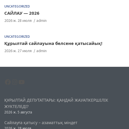
UNCATEGORIZED
САЙЛАУ — 2026
2026 ж. 28 июля
admin
UNCATEGORIZED
Құрылтай сайлауына белсене қатысайық!
2026 ж. 27 июля
admin
Facebook
Instagram
YouTube
ҚҰРЫЛТАЙ ДЕПУТАТТАРЫ: ҚАНДАЙ ЖАУАПКЕРШІЛІК
ЖҮКТЕЛЕДІ?
2026 ж. 5 августа
Сайлауға қатысу – азаматтық міндет
2026 ж. 28 июля