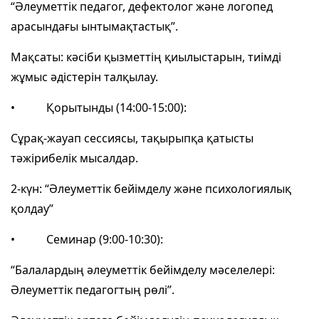
“Әлеуметтік педагог, дефектолог және логопед
арасындағы ынтымақтастық”.
Мақсаты: кәсіби қызметтің қиылыстарын, тиімді
жұмыс әдістерін талқылау.
• Қорытынды (14:00-15:00):
Сұрақ-жауап сессиясы, тақырыпқа қатысты
тәжірибелік мысалдар.
2-күн: “Әлеуметтік бейімделу және психологиялық
қолдау”
• Семинар (9:00-10:30):
“Балалардың әлеуметтік бейімделу мәселелері:
Әлеуметтік педагогтың рөлі”.