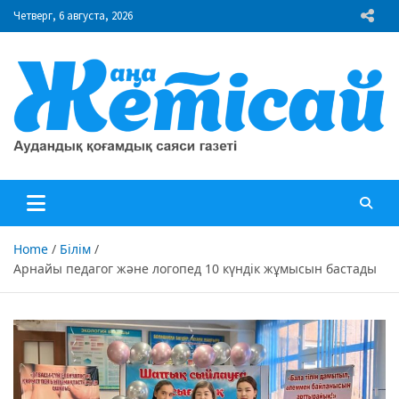
Skip
Четверг, 6 августа, 2026
to
content
"Жаңа Жетісай" газеті
Аудандық қоғамдық саяси газеті
Home
Білім
Арнайы педагог және логопед 10 күндік жұмысын бастады