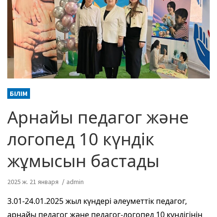
БІЛІМ
Арнайы педагог және
логопед 10 күндік
жұмысын бастады
2025 ж. 21 января
admin
3.01-24.01.2025 жыл күндері әлеуметтік педагог,
арнайы педагог және педагог-логопед 10 күндігінің