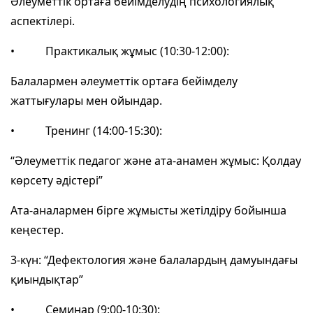
Әлеуметтік ортаға бейімделудің психологиялық
аспектілері.
• Практикалық жұмыс (10:30-12:00):
Балалармен әлеуметтік ортаға бейімделу
жаттығулары мен ойындар.
• Тренинг (14:00-15:30):
“Әлеуметтік педагог және ата-анамен жұмыс: Қолдау
көрсету әдістері”
Ата-аналармен бірге жұмысты жетілдіру бойынша
кеңестер.
3-күн: “Дефектология және балалардың дамуындағы
қиындықтар”
• Семинар (9:00-10:30):