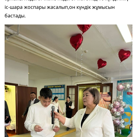
іс-шара жоспары жасалып,он күндік жұмысын
бастады.