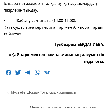
Іс-шара нәтижелерін талқылау, қатысушылардың
пікірлерін тыңдау.
• Жабылу салтанаты (14:00-15:00):
Қатысушыларға сертификаттар мен Aлғыс хаттарды
табыстау.
Гүлбахрам БЕРДАЛИЕВА,
«Қайнар» мектеп-гимназиясының әлеуметтік
педагогы.
F
T
T
W
V
a
w
el
h
K
c
itt
e
at
Навигация
Мұстафа Шоқай- Тәуелсіздік жаршысы
e
er
g
s
по
b
ra
A
записям
Менің педагогикалық ұстанымым: мәні,