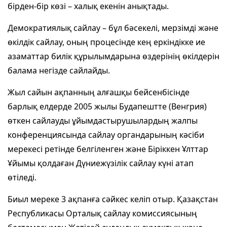
бірден-бір көзі – халық екенін анықтады.
Демократиялық сайлау – бұл бәсекелі, мерзімді және
өкілдік сайлау, оның процесінде кең еркіндікке ие
азаматтар билік құрылымдарына өздерінің өкілдерін
балама негізде сайлайды.
Жыл сайын ақпанның алғашқы бейсенбісінде
барлық елдерде 2005 жылы Будапештте (Венгрия)
өткен сайлауды ұйымдастырушылардың жалпы
конференциясында сайлау органдарының кәсіби
мерекесі ретінде белгіленген және Біріккен Ұлттар
Ұйымы қолдаған Дүниежүзілік сайлау күні атап
өтіледі.
Биыл мереке 3 ақпанға сәйкес келіп отыр. Қазақстан
Республикасы Орталық сайлау комиссиясының