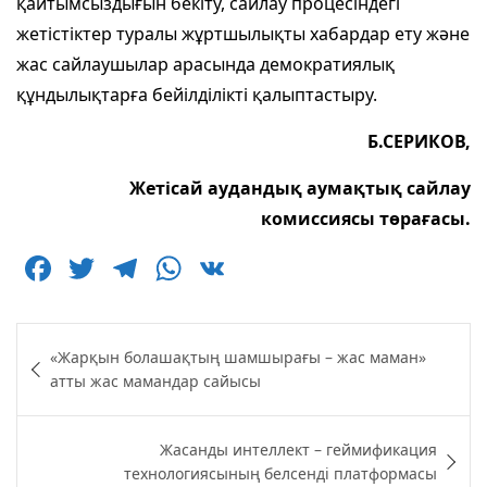
қайтымсыздығын бекіту, сайлау процесіндегі
жетістіктер туралы жұртшылықты хабардар ету және
жас сайлаушылар арасында демократиялық
құндылықтарға бейілділікті қалыптастыру.
Б.СЕРИКОВ,
Жетісай аудандық аумақтық сайлау
комиссиясы төрағасы.
F
T
T
W
V
a
w
el
h
K
c
itt
e
at
Навигация
«Жарқын болашақтың шамшырағы – жас маман»
e
er
g
s
по
атты жас мамандар сайысы
b
ra
A
записям
o
m
p
Жасанды интеллект – геймификация
o
p
технологиясының белсенді платформасы