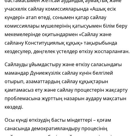
бастамасымен Жетісай аудандық аумақтық және
учаскелік сайлау комиссияларында «Ашық есік
күндері» атап өтеді, сонымен қатар сайлау
комиссиялары мүшелерінің қатысуымен білім беру
мекемелерінде оқитындармен «Сайлау және
сайлану Конституциялық құқық» тақырыбында
кездесулер, дөңгелек үстелдер өткізу жоспарланған.
Сайлауды ұйымдастыру және өткізу саласындағы
мамандар Дүниежүзілік сайлау күнін белгілей
отырып, азаматтардың сайлау құқықтарын
қамтамасыз ету және сайлау процестерін жақсарту
проблемасына жұрттың назарын аудару мақсатын
көздеді.
Осы күнді өткізудің басты міндеттері – қоғам
санасында демократияландыру процесінің