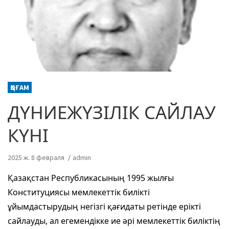
ҚОҒАМ
ДҮНИЕЖҮЗІЛІК САЙЛАУ
КҮНІ
2025 ж. 8 февраля
admin
Қазақстан Республикасының 1995 жылғы
Конституциясы мемлекеттік билікті
ұйымдастырудың негізгі қағидаты ретінде ерікті
сайлауды, ал егемендікке ие әрі мемлекеттік биліктің