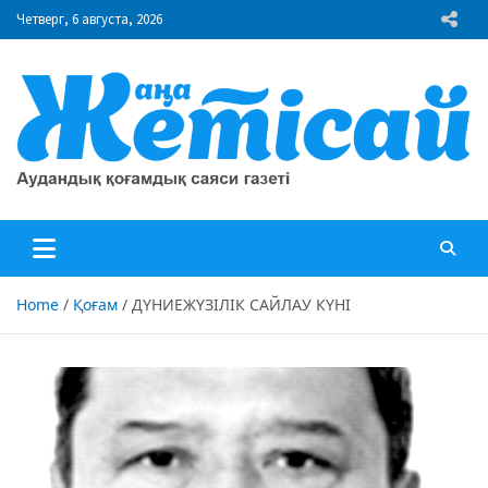
Skip
Четверг, 6 августа, 2026
to
content
"Жаңа Жетісай" газеті
Аудандық қоғамдық саяси газеті
Home
Қоғам
ДҮНИЕЖҮЗІЛІК САЙЛАУ КҮНІ