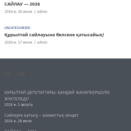
САЙЛАУ — 2026
2026 ж. 28 июля
admin
UNCATEGORIZED
Құрылтай сайлауына белсене қатысайық!
2026 ж. 27 июля
admin
Facebook
Instagram
YouTube
ҚҰРЫЛТАЙ ДЕПУТАТТАРЫ: ҚАНДАЙ ЖАУАПКЕРШІЛІК
ЖҮКТЕЛЕДІ?
2026 ж. 5 августа
Сайлауға қатысу – азаматтық міндет
2026 ж. 28 июля