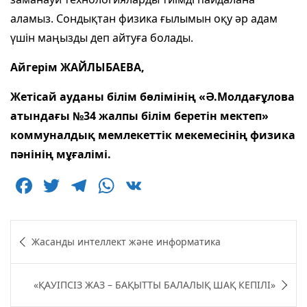
аламыз. Сондықтан физика ғылымын оқу әр адам
үшін маңызды деп айтуға болады.
Айгерім ЖАЙЛЫБАЕВА,
Жетісай ауданы білім бөлімінің «Ә.Молдағұлова
атындағы №34 жалпы білім беретін мектеп»
коммуналдық мемлекеттік мекемесінің физика
пәнінің мұғалімі.
F
T
T
W
V
a
w
el
h
K
c
itt
e
at
Навигация
Жасанды интеллект және информатика
e
er
g
s
по
b
ra
A
записям
«ҚАУІПСІЗ ЖАЗ – БАҚЫТТЫ БАЛАЛЫҚ ШАҚ КЕПІЛІ»
o
m
p