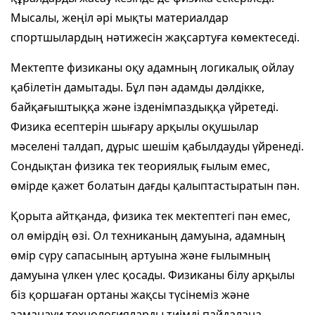
Мысалы, жеңіл әрі мықты материалдар
спортшылардың нәтижесін жақсартуға көмектеседі.
Мектепте физиканы оқу адамның логикалық ойлау
қабілетін дамытады. Бұл пән адамды дәлдікке,
байқағыштыққа және ізденімпаздыққа үйретеді.
Физика есептерін шығару арқылы оқушылар
мәселені талдап, дұрыс шешім қабылдауды үйренеді.
Сондықтан физика тек теориялық ғылым емес,
өмірде қажет болатын дағды қалыптастыратын пән.
Қорыта айтқанда, физика тек мектептегі пән емес,
ол өмірдің өзі. Ол техниканың дамуына, адамның
өмір сүру сапасының артуына және ғылымның
дамуына үлкен үлес қосады. Физиканы білу арқылы
біз қоршаған ортаны жақсы түсінеміз және
заманауи технологияларды тиімді пайдалана