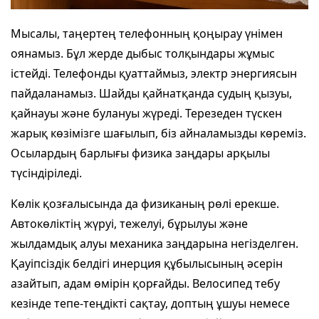
Мысалы, таңертең телефонның қоңырау үнімен
оянамыз. Бұл жерде дыбыс толқындары жұмыс
істейді. Телефонды қуаттаймыз, электр энергиясын
пайдаланамыз. Шайды қайнатқанда судың қызуы,
қайнауы және булануы жүреді. Терезеден түскен
жарық көзімізге шағылып, біз айналамызды көреміз.
Осылардың барлығы физика заңдары арқылы
түсіндіріледі.
Көлік қозғалысында да физиканың рөлі ерекше.
Автокөліктің жүруі, тежелуі, бұрылуы және
жылдамдық алуы механика заңдарына негізделген.
Қауіпсіздік белдігі инерция құбылысының әсерін
азайтып, адам өмірін қорғайды. Велосипед тебу
кезінде тепе-теңдікті сақтау, доптың ұшуы немесе