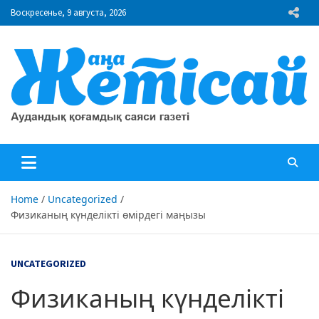
Skip
Воскресенье, 9 августа, 2026
to
content
"Жаңа Жетісай" газеті
Аудандық қоғамдық саяси газеті
Home
Uncategorized
Физиканың күнделікті өмірдегі маңызы
UNCATEGORIZED
Физиканың күнделікті