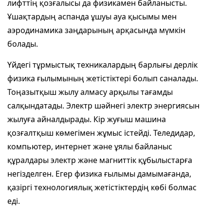
лифттің қозғалысы да физикамен байланысты.
Ұшақтардың аспанда ұшуы ауа қысымы мен
аэродинамика заңдарының арқасында мүмкін
болады.
Үйдегі тұрмыстық техникалардың барлығы дерлік
физика ғылымының жетістіктері болып саналады.
Тоңазытқыш жылу алмасу арқылы тағамды
салқындатады. Электр шәйнегі электр энергиясын
жылуға айналдырады. Кір жуғыш машина
қозғалтқыш көмегімен жұмыс істейді. Теледидар,
компьютер, интернет және ұялы байланыс
құралдары электр және магниттік құбылыстарға
негізделген. Егер физика ғылымы дамымағанда,
қазіргі технологиялық жетістіктердің көбі болмас
еді.