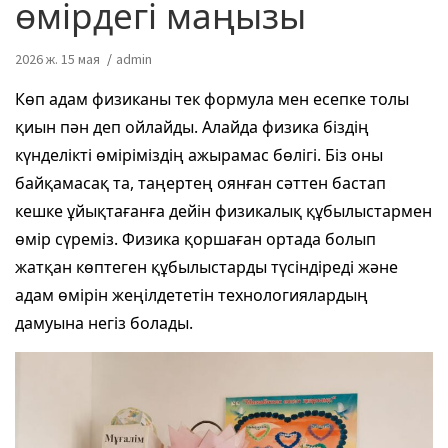
өмірдегі маңызы
2026 ж. 15 мая
admin
Көп адам физиканы тек формула мен есепке толы
қиын пән деп ойлайды. Алайда физика біздің
күнделікті өміріміздің ажырамас бөлігі. Біз оны
байқамасақ та, таңертең оянған сәттен бастап
кешке ұйықтағанға дейін физикалық құбылыстармен
өмір сүреміз. Физика қоршаған ортада болып
жатқан көптеген құбылыстарды түсіндіреді және
адам өмірін жеңілдететін технологиялардың
дамуына негіз болады.