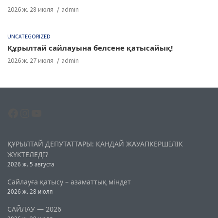
2026 ж. 28 июля
admin
UNCATEGORIZED
Құрылтай сайлауына белсене қатысайық!
2026 ж. 27 июля
admin
Facebook
Instagram
YouTube
ҚҰРЫЛТАЙ ДЕПУТАТТАРЫ: ҚАНДАЙ ЖАУАПКЕРШІЛІК
ЖҮКТЕЛЕДІ?
2026 ж. 5 августа
Сайлауға қатысу – азаматтық міндет
2026 ж. 28 июля
САЙЛАУ — 2026