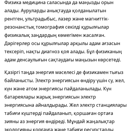
Физика медицина саласында да маңызды орын
алады. Ауруларды анықтауда қолданылатын
рентген, ультрадыбыс, лазер және магниттік-
резонанстық томография секілді құрылғылар
физикалық заңдардың көмегімен жасалған.
Дәрігерлер осы құрылғылар арқылы адам ағзасын
тексеріп, нақты диагноз қоя алады. Бұл физиканың
адам денсаулығын сақтаудағы маңызын көрсетеді.
Қазіргі таңда энергия мәселесі де физикамен тығыз
байланысты. Электр энергиясын өндіру үшін су, жел,
күн және атом энергиясы пайдаланылады. Күн
батареялары жарық энергиясын электр
энергиясына айналдырады. Жел электр станциялары
табиғи күштерді пайдаланып, қоршаған ортаға
зияны аз энергия өндіреді. Мұндай жаңалықтар
экологияны қорғауға және табиғи ресурстарды