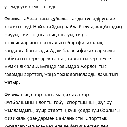
үнемдеуге көмектеседі.
Физика табиғаттағы құбылыстарды түсіндіруге де
көмектеседі. Найзағайдың пайда болуы, жаңбырдың
жаууы, кемпірқосақтың шығуы, теңіз
толқындарының қозғалысы бәрі физикалық
заңдарға бағынады. Адам баласы физика арқылы
табиғатты тереңірек танып, ғарышты зерттеуге
мүмкіндік алды. Бүгінде ғалымдар Жерден тыс
ғаламды зерттеп, жаңа технологияларды дамытып
жатыр.
Физиканың спорттағы маңызы да зор.
Футболшының допты тебуі, спортшының жүгіру
жылдамдығы, ауыр атлеттің күш қолдануы барлығы
физикалық заңдармен байланысты. Спорттық
құралдарды жасау кезінде де физика ескеріледі.