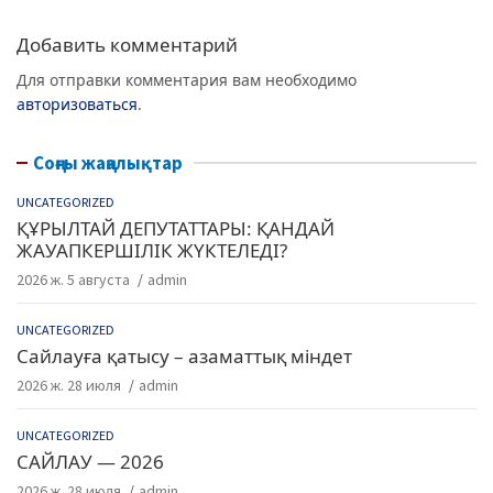
o
p
k
Добавить комментарий
Для отправки комментария вам необходимо
авторизоваться
.
Соңғы жаңалықтар
UNCATEGORIZED
ҚҰРЫЛТАЙ ДЕПУТАТТАРЫ: ҚАНДАЙ
ЖАУАПКЕРШІЛІК ЖҮКТЕЛЕДІ?
2026 ж. 5 августа
admin
UNCATEGORIZED
Сайлауға қатысу – азаматтық міндет
2026 ж. 28 июля
admin
UNCATEGORIZED
САЙЛАУ — 2026
2026 ж. 28 июля
admin