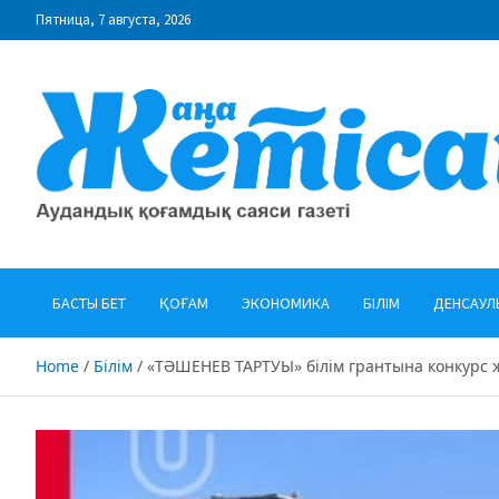
Skip
Пятница, 7 августа, 2026
to
content
"Жаңа Жетісай" газеті
Аудандық қоғамдық саяси газеті
БАСТЫ БЕТ
ҚОҒАМ
ЭКОНОМИКА
БІЛІМ
ДЕНСАУЛ
Home
Білім
«ТӘШЕНЕВ ТАРТУЫ» білім грантына конкурс