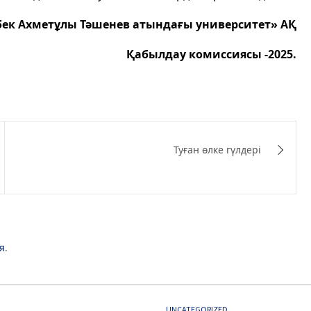
ек Ахметұлы Тәшенев атындағы университет» АҚ
Қабылдау комиссиясы -2025.
Туған өлке гүлдері
я
.
D
UNCATEGORIZED