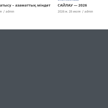
атысу – азаматтық міндет
САЙЛАУ — 2026
ля
admin
2026 ж. 28 июля
admin
ok
gram
uTube