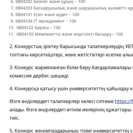
6B04202 Бизнес және құқық – 100
6B04203 Басқарушылық және шаруашылық қызметті құқ
6B04101 Есеп және аудит – 100
6B04104 IT менеджмент – 100
6B04102 Қаржы – 100
6B04105 Мемлекеттік және жергілікті басқару – 100
2. Конкурстық іріктеу барысында талапкерлердің ҰБТ
топтағы көрсеткіштері, жеке жетістіктері есепке алы
3. Конкурс жарияланған білім беру бағдарламалары
комиссия дербес шешеді.
4. Конкурсқа қатысу үшін университеттің қабылдау к
Өзге өңірлердегі талапкерлер келесі сілтеме
https:/
алады. Өзге өңірлердегі өтінім иелерінің құжаттары
тиіс.
5. Конкурс жеңімпаздарының тізімі университеттің 