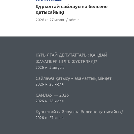
Құрылтай сайлауына белсене
қатысайық!
2026 ж. 27 июля
admin
ҚҰРЫЛТАЙ ДЕПУТАТТАРЫ: ҚАНДАЙ
ЖАУАПКЕРШІЛІК ЖҮКТЕЛЕДІ?
2026 ж. 5 августа
Сайлауға қатысу – азаматтық міндет
2026 ж. 28 июля
САЙЛАУ — 2026
2026 ж. 28 июля
Құрылтай сайлауына белсене қатысайық!
2026 ж. 27 июля