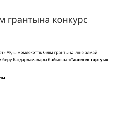
м грантына конкурс
» АҚ-ы мемлекеттік білім грантына іліне алмай
лім беру бағдарламалары бойынша
«Тәшенев тартуы»
лы