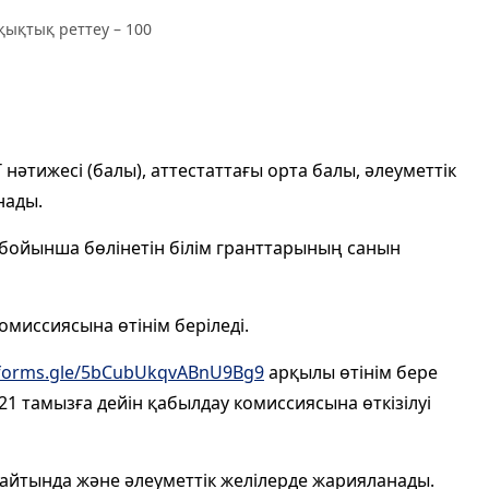
ықтық реттеу – 100
 нәтижесі (балы), аттестаттағы орта балы, әлеуметтік
нады.
 бойынша бөлінетін білім гранттарының санын
омиссиясына өтінім беріледі.
/forms.gle/5bCubUkqvABnU9Bg9
арқылы өтінім бере
 21 тамызға дейін қабылдау комиссиясына өткізілуі
сайтында және әлеуметтік желілерде жарияланады.