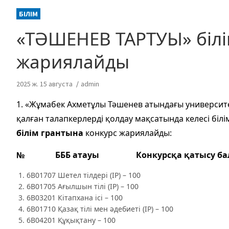
БІЛІМ
«ТӘШЕНЕВ ТАРТУЫ» білі
жариялайды
2025 ж. 15 августа
admin
1. «Жұмабек Ахметұлы Тәшенев атындағы университет
қалған талапкерлерді қолдау мақсатында келесі бі
білім грантына
конкурс жариялайды:
№ БББ атауы Конкурсқа қатысу ба
6В01707 Шетел тілдері (IP) – 100
6B01705 Ағылшын тілі (IP) – 100
6B03201 Кітапхана ісі – 100
6B01710 Қазақ тілі мен әдебиеті (ІР) – 100
6B04201 Құқықтану – 100