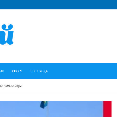
ЫҚ
СПОРТ
PDF НҰСҚА
 жариялайды