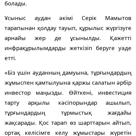
болады.
Ұсыныс аудан әкімі Серік Мамытов
тарапынан қолдау тауып, құрылыс жүргізуге
арнайы жер де ұсынылды. Қажетті
инфрақұрылымдарды жеткізіп беруге уәде
етті.
«Біз үшін ауданның дамуына, тұрғындардың
жұмыспен қамтылуына қаржы салатын әрбір
инвестор маңызды. Өйткені, инвестиция
тарту арқылы кәсіпорындар ашылып,
тұрғындардың тұрмыстық жағдайы
жақсарады. Қос тарап өз шарттарын айтып,
ортақ келісімге келу жұмыстары жүретін