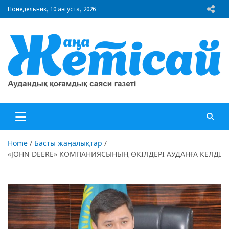
Skip
Понедельник, 10 августа, 2026
to
content
"Жаңа Жетісай" газеті
Аудандық қоғамдық саяси газеті
Home
Басты жаңалықтар
«JOHN DEERE» КОМПАНИЯСЫНЫҢ ӨКІЛДЕРІ АУДАНҒА КЕЛДІ