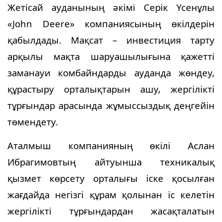
Жетісай ауданының әкімі Серік Үсенұлы
«John Deere» компаниясының өкілдерін
қабылдады. Мақсат – инвестиция тарту
арқылы мақта шаруашылығына қажетті
заманауи комбайндарды ауданда жөндеу,
құрастыру орталықтарын ашу, жергілікті
тұрғындар арасында жұмыссыздық деңгейін
төмендету.
Аталмыш компанияның өкілі Аслан
Ибрагимовтың айтуынша техникалық
қызмет көрсету орталығы іске қосылған
жағдайда негізгі құрам қолынан іс келетін
жергілікті тұрғындардан жасақталатын