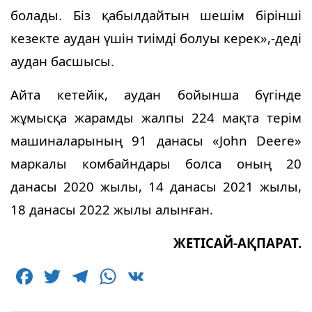
болады. Біз қабылдайтын шешім бірінші
кезекте аудан үшін тиімді болуы керек»,-деді
аудан басшысы.
Айта кетейік, аудан бойынша бүгінде
жұмысқа жарамды жалпы 224 мақта терім
машиналарының 91 данасы «John Deere»
маркалы комбайндары болса оның 20
данасы 2020 жылы, 14 данасы 2021 жылы,
18 данасы 2022 жылы алынған.
ЖЕТІСАЙ-АҚПАРАТ.
F
T
T
W
V
a
w
el
h
K