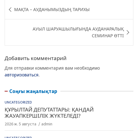
c
itt
e
at
Навигация
МАҚТА – АУДАНЫМЫЗДЫҢ ТАРИХЫ
e
er
g
s
по
b
ra
A
записям
АУЫЛ ШАРУАШЫЛЫҒЫНДА АУДАНАРАЛЫҚ
o
m
p
СЕМИНАР ӨТТІ
o
p
k
Добавить комментарий
Для отправки комментария вам необходимо
авторизоваться
.
Соңғы жаңалықтар
UNCATEGORIZED
ҚҰРЫЛТАЙ ДЕПУТАТТАРЫ: ҚАНДАЙ
ЖАУАПКЕРШІЛІК ЖҮКТЕЛЕДІ?
2026 ж. 5 августа
admin
UNCATEGORIZED