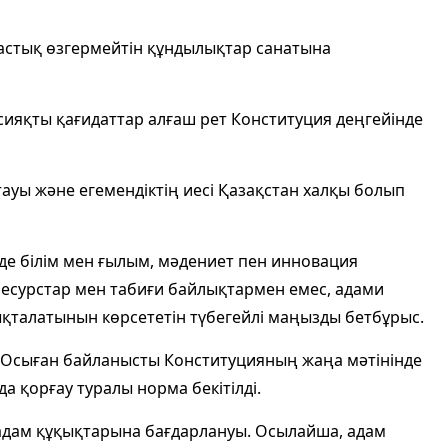
ұтастық өзгермейтін құндылықтар санатына
у сияқты қағидаттар алғаш рет Конституция деңгейінде
тауы және егемендіктің иесі Қазақстан халқы болып
де білім мен ғылым, мәдениет пен инновация
есурстар мен табиғи байлықтармен емес, адами
қталатынын көрсететін түбегейлі маңызды бетбұрыс.
 Осыған байланысты Конституцияның жаңа мәтінінде
 қорғау туралы норма бекітілді.
 адам құқықтарына бағдарлануы. Осылайша, адам