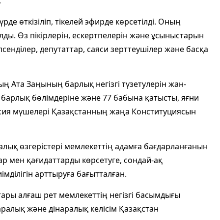
.
е өткізіліп, тікелей эфирде көрсетілді. Оның
ды. Өз пікірлерін, ескертпелерін және ұсыныстарын
сенділер, депутаттар, саяси зерттеушілер және басқа
 Ата Заңының барлық негізгі түзетулерін жан-
барлық бөлімдеріне және 77 бабына қатысты, яғни
сия мүшелері Қазақстанның жаңа Конституциясын
ық өзгерістері мемлекеттің адамға бағдарланғанын
ар мен қағидаттарды көрсетуге, сондай-ақ
мділігін арттыруға бағытталған.
ры алғаш рет мемлекеттің негізгі басымдығы
таралық және дінаралық келісім Қазақстан