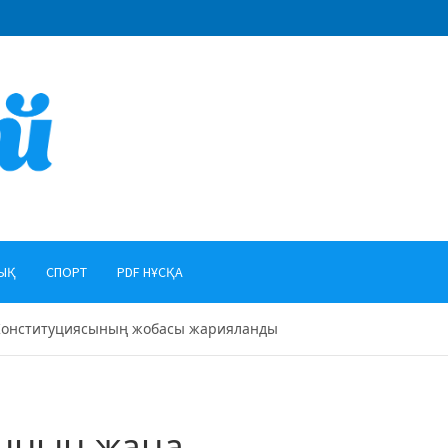
ЫҚ
СПОРТ
PDF НҰСҚА
 Конституциясының жобасы жарияланды
сының жаңа