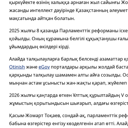
қыркүйекте өзінің халыққа арнаған жыл сайынғы Жо
жасанды интеллект дәуірінде Қазақстанның әлеумет
мақсатында айтқан болатын.
2025 жылғы 8 қазанда Парламенттік реформаны іске 
қойылды. Оның құрамына белгілі құқықтанушы ғалы
ұйымдардың өкілдері кірді.
Алайда талқылауларға барлық белсенді азаматтар қ
Otinish
және
eGov
порталдары арқылы жолдай баста
қарқынды талқылау шамамен алты айға созылды. Осы
мыңнан астам ұсынысты жан-жақты қарап, жүйелеп
2026 жылғы қаңтарда өткен Ұлттық құрылтайдың V
жұмыстың қорытындысын шығарып, алдағы өзгерістер
Қасым-Жомарт Тоқаев, сондай-ақ, парламенттік ре
бабына өзгерістер енгізу көзделгенін атап өтті. Ал