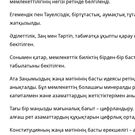
мемлекеттілігінің негізі ретінде белгіленді.
Егемендік пен Тәуелсіздік, біртұтастық, аумақтық т
жатқызылды.
Әділеттілік, Заң мен Тәртіп, табиғатқа ұқыпты қара
бекітілген.
Сонымен қатар, мемлекеттік биліктің бірден-бір бас
табылатыны бекітілген.
Ата Заңымыздың жаңа мәтінінің басты идеясы ретін
анықталды. Бұл мемлекеттің болашағы минералды р
капиталмен және азаматтардың жетістіктерімен аны
Тағы бір маңызды мағыналық бағыт – цифрландыру.
алғаш рет азаматтардың құқықтарын цифрлық ортада
Конституцияның жаңа мәтінінің басты ерекшелігі –