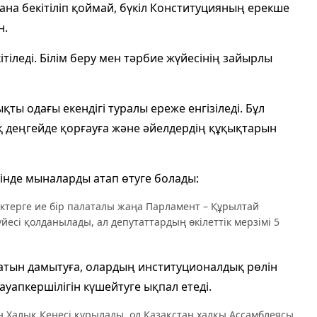
на бекітіліп қоймай, бүкіл Конституцияның ерекше
н.
тіледі. Білім беру мен тәрбие жүйесінің зайырлы
ты одағы екендігі туралы ереже енгізіледі. Бұл
 деңгейде қорғауға және әйелдердің құқықтарын
інде мыналарды атап өтуге болады:
іктерге ие бір палаталы жаңа Парламент – Құрылтай
есі қолданылады, ал депутаттардың өкілеттік мерзімі 5
тын дамытуға, олардың институционалдық рөлін
уапкершілігін күшейтуге ықпал етеді.
 Халық Кеңесі құрылады, ол Қазақстан халқы Ассамблеясы