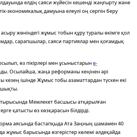
лдауында елдің саяси жүйесін кешенді жаңғырту және
тік-экономикалық дамуына елеулі оң серпін беру
асыру жөніндегі жұмыс тобын құру туралы өкімге қол
мдар, сарапшылар, саяси партиялар мен қоғамдық
осылып, өз пікірлері мен ұсыныстарын
e-
ды. Осылайша, жаңа реформаны кеңінен әрі
 кезең ішінде Жұмыс тобы азаматтардан түскен екі
 шықты.
 отырысында Мемлекет басшысы атқарылған
ге қатысты өз көзқарасын білдірді.
форма аясында бастапқыда Ата Заңның шамамен 40
айда жұмыс барысында өзгерістер көлемі әлдеқайда