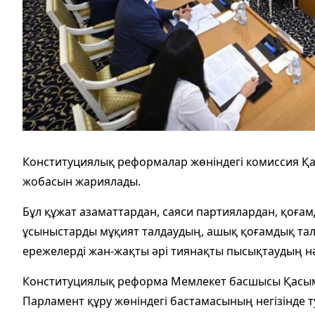
Конституциялық реформалар жөніндегі комиссия Қ
жобасын жариялады.
Бұл құжат азаматтардан, саяси партиялардан, қоғ
ұсыныстарды мұқият талдаудың, ашық қоғамдық та
ережелерді жан-жақты әрі тиянақты пысықтаудың н
Конституциялық реформа Мемлекет басшысы Қасым
Парламент құру жөніндегі бастамасының негізінде 