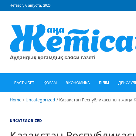
Skip
Четверг, 6 августа, 2026
to
content
"Жаңа Жетісай" газеті
Аудандық қоғамдық саяси газеті
БАСТЫ БЕТ
ҚОҒАМ
ЭКОНОМИКА
БІЛІМ
ДЕНСАУЛ
Home
Uncategorized
Қазақстан Республикасының жаңа
UNCATEGORIZED
Қазақстан Республика