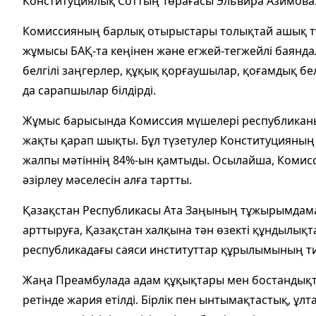
Конституциялық Соттың Төрағасы Эльвира Азимова
Комиссияның барлық отырыстары толықтай ашық түрд
жұмысы БАҚ-та кеңінен және егжей-тегжейлі баяндал
белгілі заңгерлер, құқық қорғаушылар, қоғамдық бел
да сарапшылар білдірді.
Жұмыс барысында Комиссия мүшелері республиканың
жақты қарап шықты. Бұл түзетулер Конституцияның 
жалпы мәтіннің 84%-ын қамтыды. Осылайша, Комис
әзірлеу мәселесін алға тартты.
Қазақстан Республикасы Ата Заңының тұжырымдамал
арттыруға, Қазақстан халқына тән өзекті құндылықт
республикадағы саяси институттар құрылымының тиі
Жаңа Преамбулада адам құқықтары мен бостандықта
ретінде жария етілді. Бірлік пен ынтымақтастық, ұл