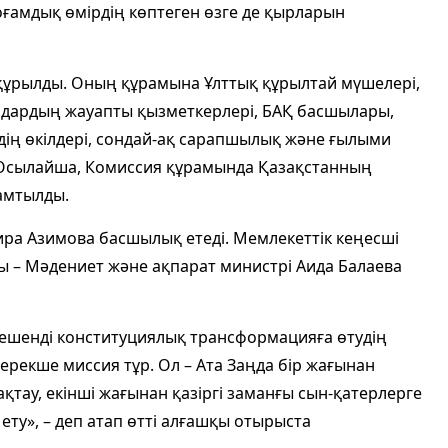
ғамдық өмірдің көптеген өзге де қырларын
құрылды. Оның құрамына Ұлттық құрылтай мүшелері,
андардың жауапты қызметкерлері, БАҚ басшылары,
дің өкілдері, сондай-ақ сарапшылық және ғылыми
і. Осылайша, Комиссия құрамында Қазақстанның
амтылды.
ра Азимова басшылық етеді. Мемлекеттік кеңесші
 – Мәдениет және ақпарат министрі Аида Балаева
ешенді конституциялық трансформацияға өтудің
 ерекше миссия тұр. Ол – Ата Заңда бір жағынан
қтау, екінші жағынан қазіргі заманғы сын-қатерлерге
ету», – деп атап өтті алғашқы отырыста