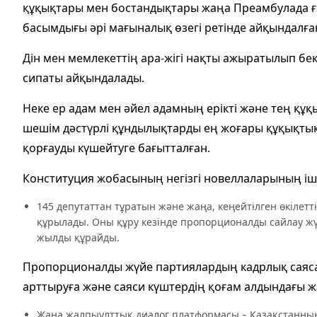
құқықтары мен бостандықтары жаңа Преамбулада ға
басымдығы әрі мағыналық өзегі ретінде айқындалға
Дін мен мемлекеттің ара-жігі нақты ажыратылып бекі
сипаты айқындалады.
Неке ер адам мен әйел адамның ерікті және тең құқық
шешім дәстүрлі құндылықтарды ең жоғары құқықтық
қорғауды күшейтуге бағытталған.
Конституция жобасының негізгі новеллаларының іш
145 депутаттан тұратын және жаңа, кеңейтілген өкілетт
құрылады. Оны құру кезінде пропорционалды сайлау жүй
жылды құрайды.
Пропорционалды жүйе партиялардың кадрлық саяса
арттыруға және саяси күштердің қоғам алдындағы жа
Жаңа жалпыұлттық диалог платформасы – Қазақстанның