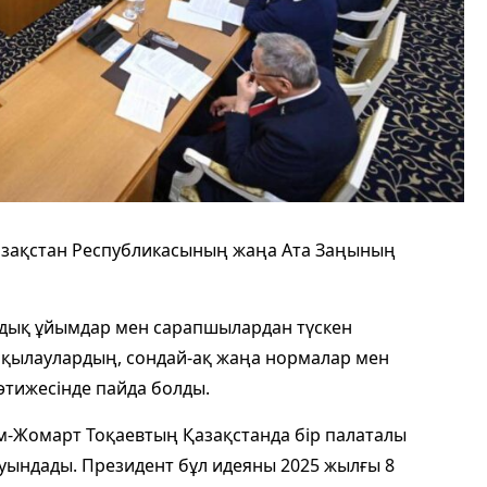
азақстан Республикасының жаңа Ата Заңының
амдық ұйымдар мен сарапшылардан түскен
лқылаулардың, сондай-ақ жаңа нормалар мен
әтижесінде пайда болды.
-Жомарт Тоқаевтың Қазақстанда бір палаталы
туындады. Президент бұл идеяны 2025 жылғы 8