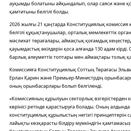
ауқымды болатыны айқындалып, олар саяси және қо
қамтитыны белгілі болды.
2026 жылғы 21 қаңтарда Конституциялық комиссия 
белгілі құқықтанушылар, орталық мемлекеттік орг
мәслихат төрағалары, аймақтық қоғамдық кеңестер
қауымдастық өкілдерін қоса алғанда 130 адам кірд
барлық әлеуметтік топтары мен аймақтары толық қ
Комиссияға Конституциялық Соттың Төрағасы Эльви
Ерлан Қарин және Премьер-Министрдің орынбасары
оның орынбасарлары болып белгіленді.
«Комиссияның құрылуын секторлық өзгерістерден к
көрінісі ретінде қарастыруға болады. Оның алдында
конституциялық құрылыстың негізгі принциптерін са
лайықты көзқарасты білдіру мүмкіндігін қамтамасыз 