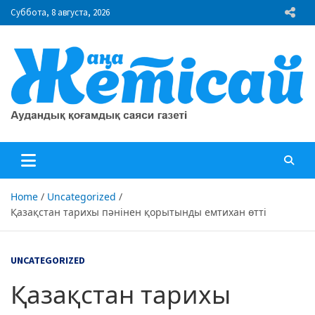
Skip
Суббота, 8 августа, 2026
to
content
"Жаңа Жетісай" газеті
Аудандық қоғамдық саяси газеті
Home
Uncategorized
Қазақстан тарихы пәнінен қорытынды емтихан өтті
UNCATEGORIZED
Қазақстан тарихы