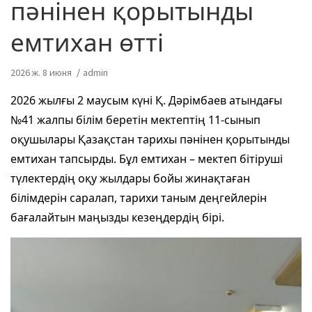
пәнінен қорытынды
емтихан өтті
2026 ж. 8 июня
admin
2026 жылғы 2 маусым күні Қ. Дәрімбаев атындағы
№41 жалпы білім беретін мектептің 11-сынып
оқушылары Қазақстан тарихы пәнінен қорытынды
емтихан тапсырды. Бұл емтихан – мектеп бітіруші
түлектердің оқу жылдары бойы жинақтаған
білімдерін саралап, тарихи таным деңгейлерін
бағалайтын маңызды кезеңдердің бірі.