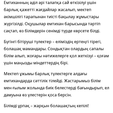
Емтиханның әділ әрі талапқа сай өткізілуі үшін
барлық қажетті жағдайлар жасалып, мектеп
әкімшілігі тарапынан тиісті бақылау жұмыстары
жүргізілді. Оқушылар емтихан барысында тәртіп
сақтап, өз білімдерін сенімді түрде көрсете білді.
Бүгінгі бітіруші түлектер – еліміздің ертеңгі тірегі,
болашақ мамандары. Сондықтан олардың сапалы
білім алып, жоғары нәтижелерге қол жеткізуі – қоғам
үшін маңызды міндеттердің бірі.
Мектеп ұжымы барлық түлектерге алдағы
емтихандарда сәттілік тілейді. Жастарымыз білім
мен ғылым жолында биік белестерді бағындырып, ел
дамуына өз үлестерін қоса берсін.
Білімді ұрпақ – жарқын болашақтың кепілі!