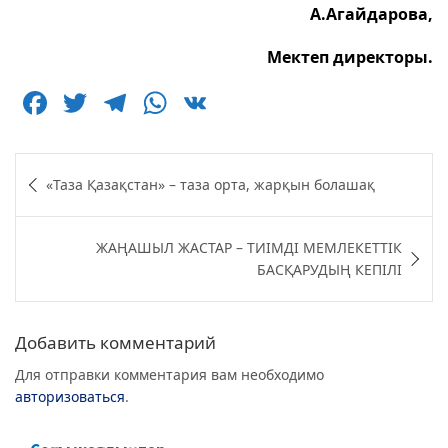
А.Агайдарова,
Мектеп директоры.
F
T
T
W
V
a
w
el
h
K
c
itt
e
at
Навигация
«Таза Қазақстан» – таза орта, жарқын болашақ
e
er
g
s
по
b
ra
A
записям
ЖАҢАШЫЛ ЖАСТАР – ТИІМДІ МЕМЛЕКЕТТІК
o
m
p
БАСҚАРУДЫҢ КЕПІЛІ
o
p
k
Добавить комментарий
Для отправки комментария вам необходимо
авторизоваться
.