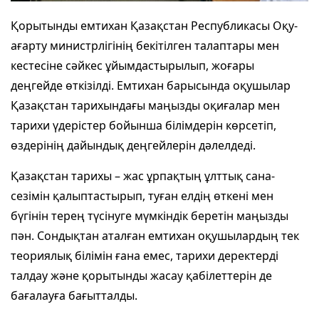
Қорытынды емтихан Қазақстан Республикасы Оқу-
ағарту министрлігінің бекітілген талаптары мен
кестесіне сәйкес ұйымдастырылып, жоғары
деңгейде өткізілді. Емтихан барысында оқушылар
Қазақстан тарихындағы маңызды оқиғалар мен
тарихи үдерістер бойынша білімдерін көрсетіп,
өздерінің дайындық деңгейлерін дәлелдеді.
Қазақстан тарихы – жас ұрпақтың ұлттық сана-
сезімін қалыптастырып, туған елдің өткені мен
бүгінін терең түсінуге мүмкіндік беретін маңызды
пән. Сондықтан аталған емтихан оқушылардың тек
теориялық білімін ғана емес, тарихи деректерді
талдау және қорытынды жасау қабілеттерін де
бағалауға бағытталды.