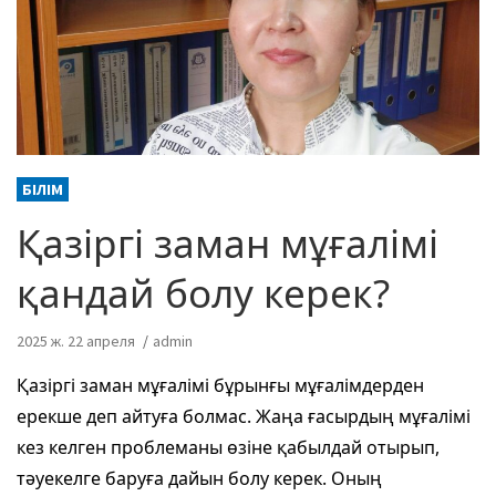
БІЛІМ
Қазіргі заман мұғалімі
қандай болу керек?
2025 ж. 22 апреля
admin
Қазіргі заман мұғалімі бұрынғы мұғалімдерден
ерекше деп айтуға болмас. Жаңа ғасырдың мұғалімі
кез келген проблеманы өзіне қабылдай отырып,
тәуекелге баруға дайын болу керек. Оның