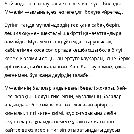
бойындағы осынау қасиеті өзгелерге үлгі болады.
Мұғалім ұғымының өзі өзгеге үлгі болуға үйретеді.
Бүгінгі таңда мұғалімдердің тек қана сабақ беріп,
лекция оқумен шектелуі шәкіртті қанағаттандыра
алмайды. Мұғалім өзінің ұйымдастырушылық
қабілетімен қоса сол ортада көшбасшы бола білуі
керек. Қоғамды соңынан ертуге қауқарлы, ісіне берік
әрі тиянақты болғаны жөн. Көш бастау әрине, қиын,
дегенмен, бұл жаңа дәуірдің талабы.
Мұ­ғалімнің балалар алдындағы беделі жоғары, бей­
несі жарқын болуы тиіс. Яғни, мұғалімнің балалар
алдында әрбір сөйлеген сөзі, жасаған әрбір іс-
қимылы, тіпті киген киімі, жүріс-тұрысына дейін
оқушыларға ұнамды немесе ұнамсыз жағынан
қайтсе де өз әсерін тигізіп отыратындығы даусыз