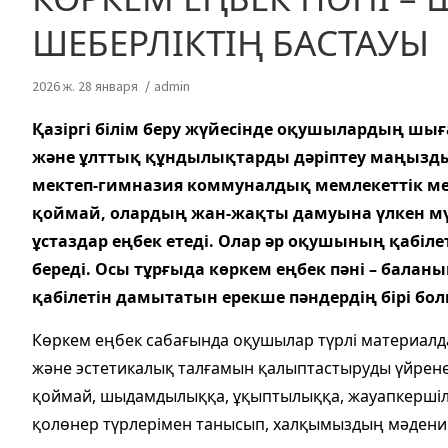
ШЕБЕРЛІКТІҢ БАСТАУЫ
2026 ж. 28 января
admin
Қазіргі білім беру жүйесінде оқушылардың шы
және ұлттық құндылықтарды дәріптеу маңызд
мектеп-гимназия коммуналдық мемлекеттік мек
қоймай, олардың жан-жақты дамуына үлкен мүмк
ұстаздар еңбек етеді. Олар әр оқушының қабіле
береді. Осы тұрғыда көркем еңбек пәні – балан
қабілетін дамытатын ерекше пәндердің бірі бо
Көркем еңбек сабағында оқушылар түрлі материалда
және эстетикалық талғамын қалыптастыруды үйренед
қоймай, шыдамдылыққа, ұқыптылыққа, жауапкершілі
қолөнер түрлерімен танысып, халқымыздың мәдени м