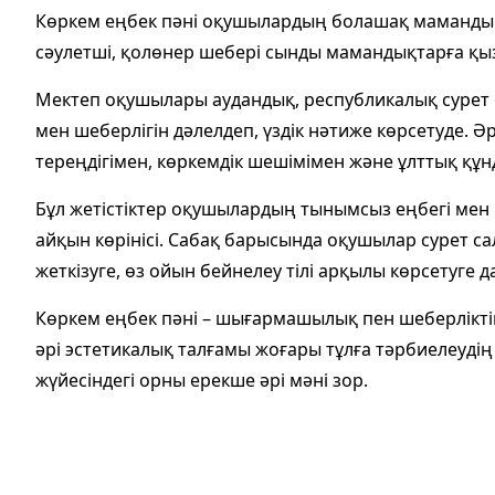
Көркем еңбек пәні оқушылардың болашақ мамандық т
сәулетші, қолөнер шебері сынды мамандықтарға қ
Мектеп оқушылары аудандық, республикалық сурет 
мен шеберлігін дәлелдеп, үздік нәтиже көрсетуде. 
тереңдігімен, көркемдік шешімімен және ұлттық құ
Бұл жетістіктер оқушылардың тынымсыз еңбегі мен к
айқын көрінісі. Сабақ барысында оқушылар сурет са
жеткізуге, өз ойын бейнелеу тілі арқылы көрсетуге 
Көркем еңбек пәні – шығармашылық пен шеберлікті
әрі эстетикалық талғамы жоғары тұлға тәрбиелеудің
жүйесіндегі орны ерекше әрі мәні зор.