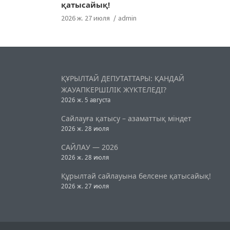
қатысайық!
2026 ж. 27 июля
admin
ҚҰРЫЛТАЙ ДЕПУТАТТАРЫ: ҚАНДАЙ
ЖАУАПКЕРШІЛІК ЖҮКТЕЛЕДІ?
2026 ж. 5 августа
Сайлауға қатысу – азаматтық міндет
2026 ж. 28 июля
САЙЛАУ — 2026
2026 ж. 28 июля
Құрылтай сайлауына белсене қатысайық!
2026 ж. 27 июля