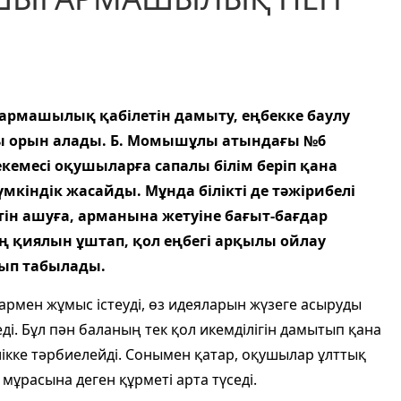
ғармашылық қабілетін дамыту, еңбекке баулу
ы орын алады. Б. Момышұлы атындағы №6
емесі оқушыларға сапалы білім беріп қана
індік жасайды. Мұнда білікті де тәжірибелі
тін ашуға, арманына жетуіне бағыт-бағдар
ың қиялын ұштап, қол еңбегі арқылы ойлау
лып табылады.
рмен жұмыс істеуді, өз идеяларын жүзеге асыруды
і. Бұл пән баланың тек қол икемділігін дамытып қана
кке тәрбиелейді. Сонымен қатар, оқушылар ұлттық
ұрасына деген құрметі арта түседі.