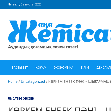
Skip
Четверг, 6 августа, 2026
to
content
"Жаңа Жетісай" газеті
Аудандық қоғамдық саяси газеті
БАСТЫ БЕТ
ҚОҒАМ
ЭКОНОМИКА
БІЛІМ
ДЕНСАУЛ
Home
Uncategorized
КӨРКЕМ ЕҢБЕК ПӘНІ – ШЫҒАРМАШ
UNCATEGORIZED
КӨРКЕМ ЕҢБЕК ПӘНІ 