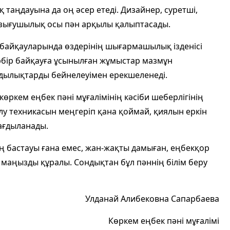
аңдауына да оң әсер етеді. Дизайнер, суретші,
ызығушылық осы пән арқылы қалыптасады.
байқауларында өздерінің шығармашылық ізденісі
Әрбір байқауға ұсынылған жұмыстар мазмұн
ндылықтарды бейнелеуімен ерекшеленеді.
өркем еңбек пәні мұғалімінің кәсіби шеберлігінің
лу техникасын меңгеріп қана қоймай, қиялын еркін
дағдыланады.
ң бастауы ғана емес, жан-жақты дамыған, еңбекқор
 маңызды құралы. Сондықтан бұл пәннің білім беру
Улданай Алибековна Сапарбаева
Көркем еңбек пәні мұғалімі