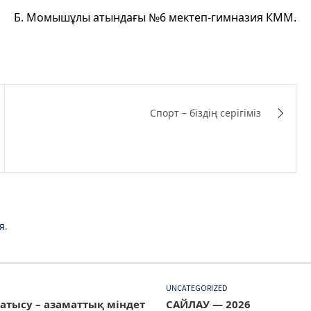
Б. Момышұлы атындағы №6 мектеп-гимназия КММ.
Спорт – біздің серігіміз
я
.
D
UNCATEGORIZED
атысу – азаматтық міндет
САЙЛАУ — 2026