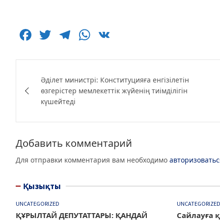
F
T
T
W
V
a
w
el
h
K
c
itt
e
at
Навигация
e
er
g
s
Әділет министрі: Конституцияға енгізілетін
по
өзгерістер мемлекеттік жүйенің тиімділігін
b
ra
A
күшейтеді
записям
o
m
p
o
p
k
Добавить комментарий
Для отправки комментария вам необходимо
авторизоватьс
Қызықты
UNCATEGORIZED
UNCATEGORIZE
ҚҰРЫЛТАЙ ДЕПУТАТТАРЫ: ҚАНДАЙ
Сайлауға қ