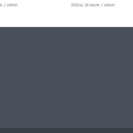
ля
admin
2026 ж. 28 июля
admin
ok
gram
uTube