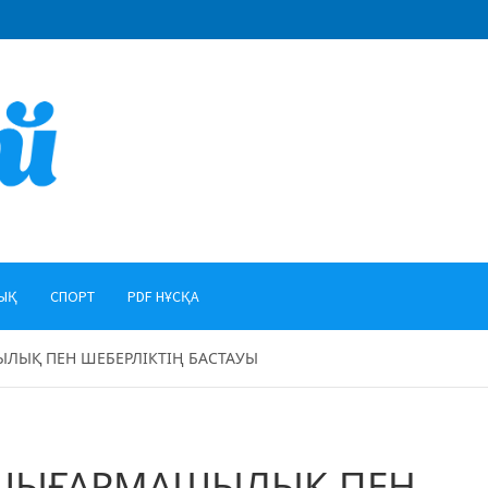
ЫҚ
СПОРТ
PDF НҰСҚА
ЫЛЫҚ ПЕН ШЕБЕРЛІКТІҢ БАСТАУЫ
– ШЫҒАРМАШЫЛЫҚ ПЕН