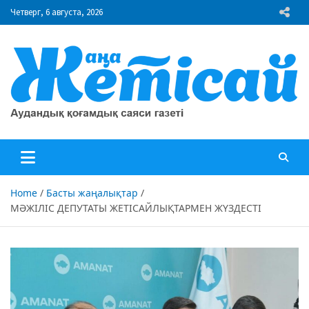
Skip
Четверг, 6 августа, 2026
to
content
"Жаңа Жетісай" газеті
Аудандық қоғамдық саяси газеті
Home
Басты жаңалықтар
МӘЖІЛІС ДЕПУТАТЫ ЖЕТІСАЙЛЫҚТАРМЕН ЖҮЗДЕСТІ