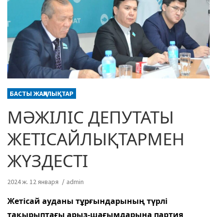
БАСТЫ ЖАҢАЛЫҚТАР
МӘЖІЛІС ДЕПУТАТЫ
ЖЕТІСАЙЛЫҚТАРМЕН
ЖҮЗДЕСТІ
2024 ж. 12 января
admin
Жетісай ауданы тұрғындарының түрлi
тақырыптағы арыз-шағымдарына партия