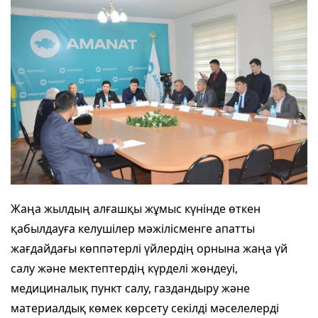
Жаңа жылдың алғашқы жұмыс күнінде өткен
қабылдауға келушілер мәжілісменге апатты
жағдайдағы көппәтерлі үйлердің орнына жаңа үй
салу және мектептердің күрделі жөндеуі,
медициналық пункт салу, газдандыру және
материалдық көмек көрсету секілді мәселелерді