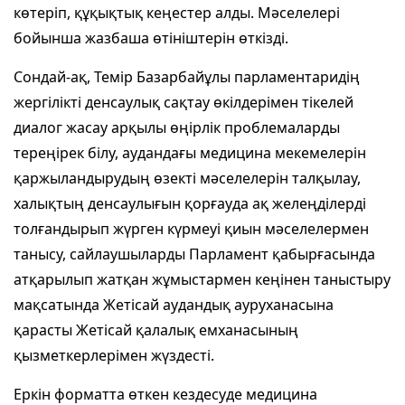
көтеріп, құқықтық кеңестер алды. Мәселелері
бойынша жазбаша өтініштерін өткізді.
Сондай-ақ, Темір Базарбайұлы парламентаридің
жергілікті денсаулық сақтау өкілдерімен тікелей
диалог жасау арқылы өңірлік проблемаларды
тереңірек білу, аудандағы медицина мекемелерін
қаржыландырудың өзекті мәселелерін талқылау,
халықтың денсаулығын қорғауда ақ желеңділерді
толғандырып жүрген күрмеуі қиын мәселелермен
танысу, сайлаушыларды Парламент қабырғасында
атқарылып жатқан жұмыстармен кеңінен таныстыру
мақсатында Жетісай аудандық аурухана­сына
қарасты Жетісай қалалық емха­на­сының
қызметкерлерімен жүздесті.
Еркін форматта өткен кездесуде медицина