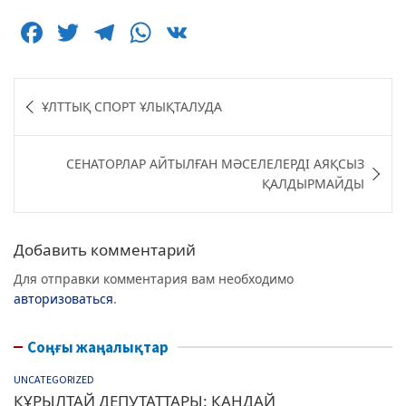
F
T
T
W
V
a
w
el
h
K
c
itt
e
at
Навигация
ҰЛТТЫҚ СПОРТ ҰЛЫҚТАЛУДА
e
er
g
s
по
b
ra
A
записям
СЕНАТОРЛАР АЙТЫЛҒАН МӘСЕЛЕЛЕРДІ АЯҚСЫЗ
o
m
p
ҚАЛДЫРМАЙДЫ
o
p
k
Добавить комментарий
Для отправки комментария вам необходимо
авторизоваться
.
Соңғы жаңалықтар
UNCATEGORIZED
ҚҰРЫЛТАЙ ДЕПУТАТТАРЫ: ҚАНДАЙ