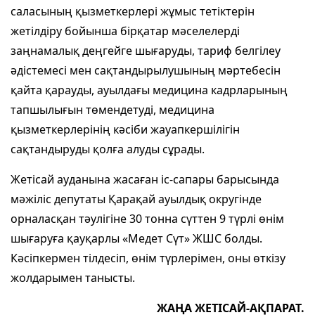
саласының қызметкерлері жұмыс тетіктерін
жетілдіру бойынша бірқатар мәселелерді
заңнамалық деңгейге шығаруды, тариф белгілеу
әдістемесі мен сақтандырылушының мәртебесін
қайта қарауды, ауылдағы медицина кадрларының
тапшылығын төмендетуді, медицина
қызметкерлерінің кәсіби жауапкершілігін
сақтандыруды қолға алуды сұрады.
Жетісай ауданына жасаған іс-сапары барысында
мәжіліс депутаты Қарақай ауылдық округінде
орналасқан тәулігіне 30 тонна сүттен 9 түрлі өнім
шығаруға қауқарлы «Медет Сүт» ЖШС болды.
Кәсіпкермен тілдесіп, өнім түрлерімен, оны өткізу
жолдарымен танысты.
ЖАҢА ЖЕТІСАЙ-АҚПАРАТ.