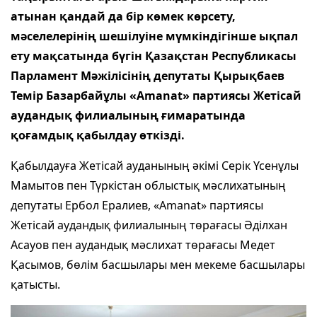
атынан қандай да бiр көмек көрсету,
мәселелерiнiң шешiлуiне мүмкiндiгiнше ықпал
ету мақсатында бүгін Қазақстан Республикасы
Парламент Мәжілісінің депутаты Қырықбаев
Темір Базарбайұлы «Amanat» партиясы Жетісай
аудандық филиалының ғимаратында
қоғамдық қабылдау өткізді.
Қабылдауға Жетісай ауданының әкімі Серік Үсенұлы
Мамытов пен Түркістан облыстық мәслихатының
депутаты Ербол Ералиев, «Amanat» партиясы
Жетісай аудандық филиалының төрағасы Әділхан
Асауов пен аудандық мәслихат төрағасы Медет
Қасымов, бөлім басшылары мен мекеме басшылары
қатысты.