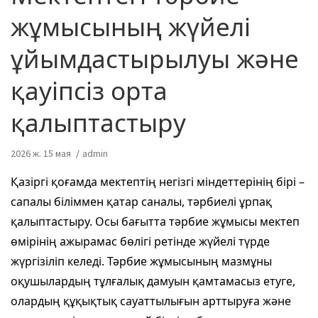
жұмысының жүйелі
ұйымдастырылуы және
қауіпсіз орта
қалыптастыру
2026 ж. 15 мая
admin
Қазіргі қоғамда мектептің негізгі міндеттерінің бірі –
сапалы біліммен қатар саналы, тәрбиелі ұрпақ
қалыптастыру. Осы бағытта тәрбие жұмысы мектеп
өмірінің ажырамас бөлігі ретінде жүйелі түрде
жүргізіліп келеді. Тәрбие жұмысының мазмұны
оқушылардың тұлғалық дамуын қамтамасыз етуге,
олардың құқықтық сауаттылығын арттыруға және