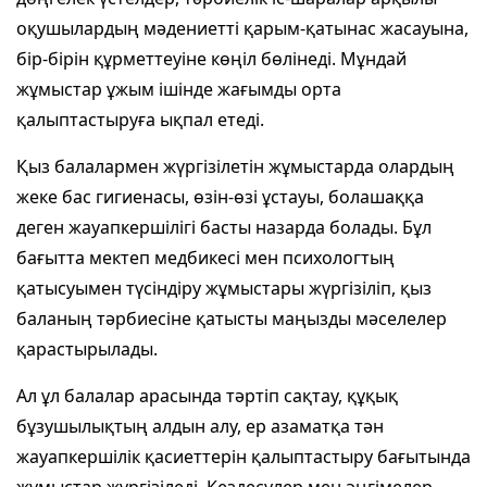
оқушылардың мәдениетті қарым-қатынас жасауына,
бір-бірін құрметтеуіне көңіл бөлінеді. Мұндай
жұмыстар ұжым ішінде жағымды орта
қалыптастыруға ықпал етеді.
Қыз балалармен жүргізілетін жұмыстарда олардың
жеке бас гигиенасы, өзін-өзі ұстауы, болашаққа
деген жауапкершілігі басты назарда болады. Бұл
бағытта мектеп медбикесі мен психологтың
қатысуымен түсіндіру жұмыстары жүргізіліп, қыз
баланың тәрбиесіне қатысты маңызды мәселелер
қарастырылады.
Ал ұл балалар арасында тәртіп сақтау, құқық
бұзушылықтың алдын алу, ер азаматқа тән
жауапкершілік қасиеттерін қалыптастыру бағытында
жұмыстар жүргізіледі. Кездесулер мен әңгімелер