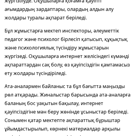
жүргізілуде. Оқушыларға қоғамға қауіпті
ағымдардың зардаптары, олардың алдын алу
жолдары туралы ақпарат беріледі.
Бұл жұмыстарға мектеп инспекторы, әлеуметтік
педагог және психолог бірлесіп қатысып, құқықтық
және психологиялық түсіндіру жұмыстарын
жүргізеді. Оқушыларға интернет желісіндегі күмәнді
ақпараттардан сақ болу, өз қауіпсіздігін қамтамасыз
ету жолдары түсіндіріледі.
Ата-аналармен байланыс та бұл бағытта маңызды
рөл атқарады. Жиналыстар барысында ата-аналарға
баланың бос уақытын бақылау, интернет
қауіпсіздігіне мән беру жөнінде ұсыныстар беріледі.
Сонымен қатар мектепте ақпараттық бұрыштар
ұйымдастырылып, көрнекі материалдар арқылы