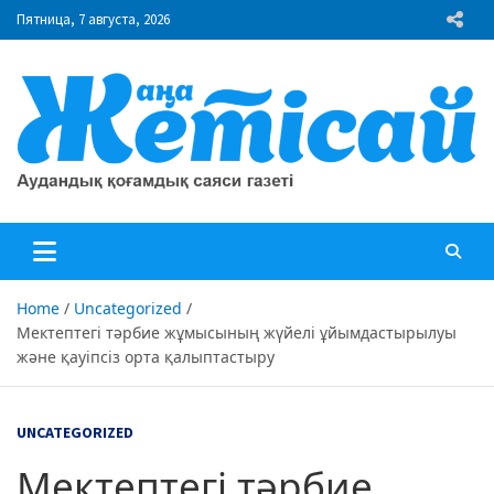
Skip
Пятница, 7 августа, 2026
to
content
"Жаңа Жетісай" газеті
Аудандық қоғамдық саяси газеті
Home
Uncategorized
Мектептегі тәрбие жұмысының жүйелі ұйымдастырылуы
және қауіпсіз орта қалыптастыру
UNCATEGORIZED
Мектептегі тәрбие