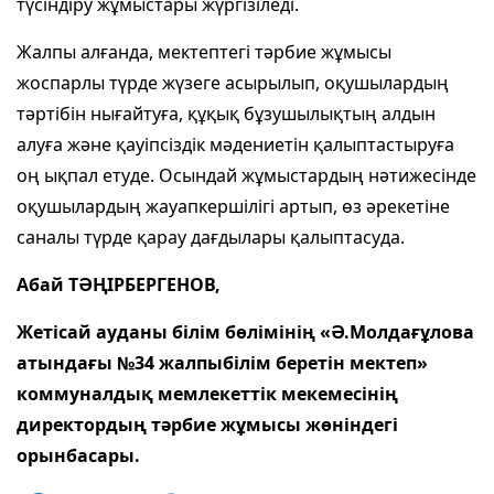
түсіндіру жұмыстары жүргізіледі.
Жалпы алғанда, мектептегі тәрбие жұмысы
жоспарлы түрде жүзеге асырылып, оқушылардың
тәртібін нығайтуға, құқық бұзушылықтың алдын
алуға және қауіпсіздік мәдениетін қалыптастыруға
оң ықпал етуде. Осындай жұмыстардың нәтижесінде
оқушылардың жауапкершілігі артып, өз әрекетіне
саналы түрде қарау дағдылары қалыптасуда.
Абай ТӘҢІРБЕРГЕНОВ,
Жетісай ауданы білім бөлімінің «Ә.Молдағұлова
атындағы №34 жалпыбілім беретін мектеп»
коммуналдық мемлекеттік мекемесінің
директордың тәрбие жұмысы жөніндегі
орынбасары.