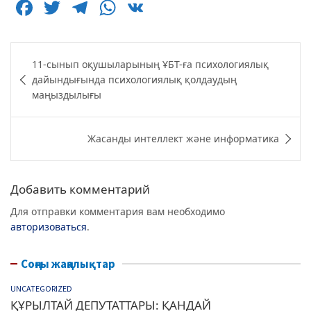
F
T
T
W
V
a
w
el
h
K
c
itt
e
at
Навигация
11-сынып оқушыларының ҰБТ-ға психологиялық
e
er
g
s
по
дайындығында психологиялық қолдаудың
b
ra
A
записям
маңыздылығы
o
m
p
o
p
Жасанды интеллект және информатика
k
Добавить комментарий
Для отправки комментария вам необходимо
авторизоваться
.
Соңғы жаңалықтар
UNCATEGORIZED
ҚҰРЫЛТАЙ ДЕПУТАТТАРЫ: ҚАНДАЙ