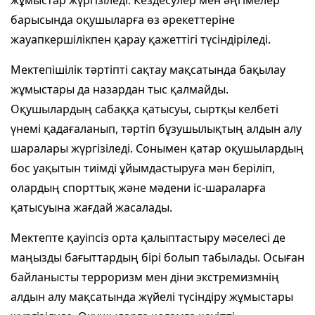
барысында оқушыларға өз әрекеттеріне
жауапкершілікпен қарау қажеттігі түсіндіріледі.
Мектепішілік тәртіпті сақтау мақсатында бақылау
жұмыстары да назардан тыс қалмайды.
Оқушылардың сабаққа қатысуы, сыртқы келбеті
үнемі қадағаланып, тәртіп бұзушылықтың алдын алу
шаралары жүргізіледі. Сонымен қатар оқушылардың
бос уақытын тиімді ұйымдастыруға мән беріліп,
олардың спорттық және мәдени іс-шараларға
қатысуына жағдай жасалады.
Мектепте қауіпсіз орта қалыптастыру мәселесі де
маңызды бағыттардың бірі болып табылады. Осыған
байланысты терроризм мен діни экстремизмнің
алдын алу мақсатында жүйелі түсіндіру жұмыстары