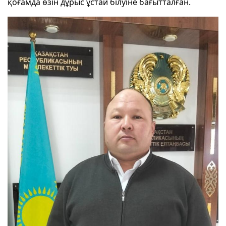
қоғамда өзін дұрыс ұстай білуіне бағытталған.