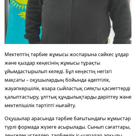
Мектептің тәрбие жұмысы жоспарына сәйкес ұлдар
және қыздар кеңесінің жұмысы тұрақты
ұйымдастырылып келеді. Бұл кеңестің негізгі
мақсаты – оқушылардың бойында әдептілік,
жауапкершілік, өзара сыйластық сияқты қасиеттерді
қалыптастыру, ұлттық құндылықтарды дәріптеу және
мектепішілік тәртіпті нығайту.
Оқушылар арасында тәрбие бағытындағы жұмыстар
түрлі формада жүзеге асырылады. Сынып сағат
тары,
дөңгелек үстелдер, тәрбиелік іс-шаралар арқылы