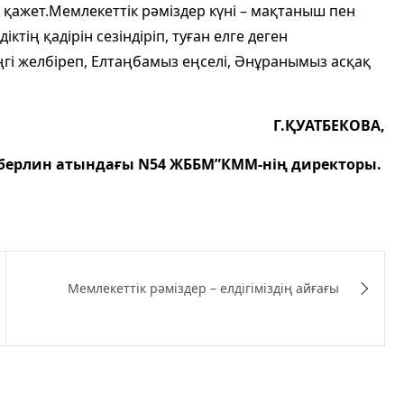
 қажет.Мемлекеттік рәміздер күні – мақтаныш пен
ктің қадірін сезіндіріп, туған елге деген
әңгі желбіреп, Елтаңбамыз еңселі, Әнұранымыз асқақ
Г.ҚУАТБЕКОВА,
нберлин атындағы N54 ЖББМ”КММ-нің директоры.
Мемлекеттік рәміздер – елдігіміздің айғағы