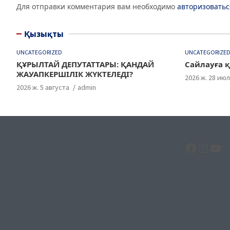
k
Для отправки комментария вам необходимо
авторизоватьс
Қызықты
UNCATEGORIZED
UNCATEGORIZE
ҚҰРЫЛТАЙ ДЕПУТАТТАРЫ: ҚАНДАЙ
Сайлауға қ
ЖАУАПКЕРШІЛІК ЖҮКТЕЛЕДІ?
2026 ж. 28 ию
2026 ж. 5 августа
admin
Facebo
Insta
Yo