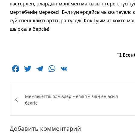
қастерлеп, олардың мәні мен маңызын терең түсінуі
мәртебенің мерекесі. Бұл күн әрқайсымызға тәуелсізді
сүйіспеншілікті арттыра түседі. Көк Туымыз көкте м
шырқала берсін!
“І.Есе
F
T
T
W
V
a
w
el
h
K
c
itt
e
at
Навигация
e
er
g
s
Мемлекеттік рәміздер – елдігіміздің ең асыл
по
белгісі
b
ra
A
записям
o
m
p
o
p
Добавить комментарий