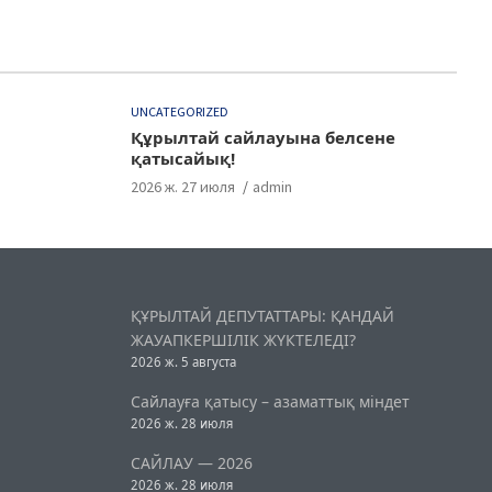
UNCATEGORIZED
Құрылтай сайлауына белсене
қатысайық!
2026 ж. 27 июля
admin
ҚҰРЫЛТАЙ ДЕПУТАТТАРЫ: ҚАНДАЙ
ЖАУАПКЕРШІЛІК ЖҮКТЕЛЕДІ?
2026 ж. 5 августа
Сайлауға қатысу – азаматтық міндет
2026 ж. 28 июля
САЙЛАУ — 2026
2026 ж. 28 июля