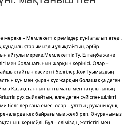
 мереке – Мемлекеттік рәміздер күні аталып өтеді.
ттық құндылықтарымызды ұлықтайтын, әрбір
ын айтулы мереке.Мемлекеттік Ту, Елтаңба және
рлігі мен болашағының жарқын көрінісі. Олар –
айшықтайтын қасиетті белгілер.Көк Туымыздың
е, алтын күн мен қыран құс жарқын болашаққа деген
 үйіміз Қазақстанның ынтымағы мен татулығының
іштік рух сыйлайтын, елге деген сүйіспеншілікті
ми белгілер ғана емес, олар – ұлттың рухани күші,
ік ареналарда көк байрағымыз желбіреп, Әнұранымыз
аныш кернейді. Бұл – еліміздің жетістігі мен