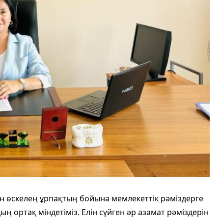
ан өскелең ұрпақтың бойына мемлекеттік рәміздерге
ың ортақ міндетіміз. Елін сүйген әр азамат рәміздерін