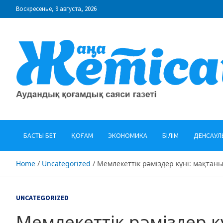
Skip
Воскресенье, 9 августа, 2026
to
content
"Жаңа Жетісай" газеті
Аудандық қоғамдық саяси газеті
БАСТЫ БЕТ
ҚОҒАМ
ЭКОНОМИКА
БІЛІМ
ДЕНСАУЛ
Home
Uncategorized
Мемлекеттік рәміздер күні: мақтан
UNCATEGORIZED
Мемлекеттік рәміздер к