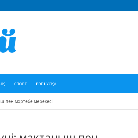
ЫҚ
СПОРТ
PDF НҰСҚА
ыш пен мәртебе мерекесі
үні: мақтаныш пен