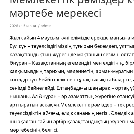
мәртебе мерекесі
2026 ж. 5 июня
admin
Жыл сайын 4 маусым күні елімізде ерекше маңызға ие
Бұл күн – тәуелсіздігіміздің тұғырын бекемдеп, ұл
қазақстандықтың жүрегінде мақтаныш сезімін оятат
Әнұран – Қазақстанның егемендігі мен елдігінің, бі
халқымыздың тарихын, мәдениетін, арман-мұратын 
көгілдір түсі бейбітшілік пен тұрақтылықты білдірс
сенімді бейнелейді. Елтаңбадағы шаңырақ – ортақ
нышаны. Ал Әнұран – әр азаматтың жүрегіне отансүйг
арттыратын асқақ үн.Мемлекеттік рәміздер – тек рес
тәуелсіздіктің айғағы, елдік сананың негізі. Әлемд
шырқалған сайын әрбір қазақстандықтың жүрегін мақт
мәртебесінің белгісі.