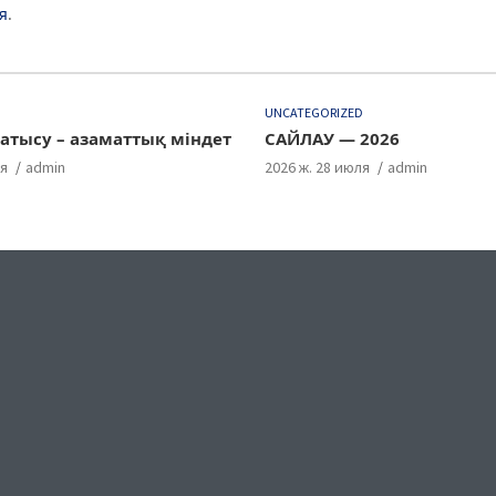
я
.
D
UNCATEGORIZED
атысу – азаматтық міндет
САЙЛАУ — 2026
ля
admin
2026 ж. 28 июля
admin
ok
gram
uTube