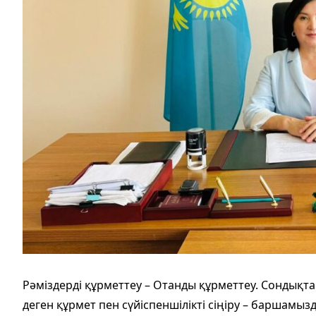
Рәміздерді құрметтеу – Отанды құрметтеу. Сондықт
деген құрмет пен сүйіспеншілікті сіңіру – баршамызд