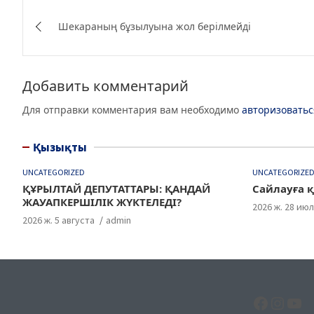
c
itt
e
at
Навигация
e
er
g
s
Шекараның бұзылуына жол берілмейді
по
b
ra
A
записям
o
m
p
Добавить комментарий
o
p
Для отправки комментария вам необходимо
авторизоватьс
k
Қызықты
UNCATEGORIZED
UNCATEGORIZE
ҚҰРЫЛТАЙ ДЕПУТАТТАРЫ: ҚАНДАЙ
Сайлауға қ
ЖАУАПКЕРШІЛІК ЖҮКТЕЛЕДІ?
2026 ж. 28 ию
2026 ж. 5 августа
admin
Facebo
Insta
Yo