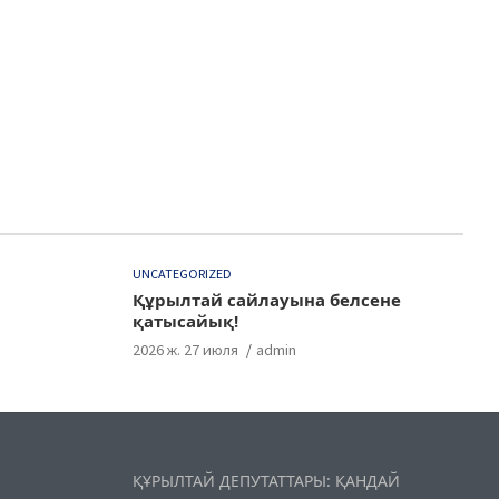
UNCATEGORIZED
Құрылтай сайлауына белсене
қатысайық!
2026 ж. 27 июля
admin
ҚҰРЫЛТАЙ ДЕПУТАТТАРЫ: ҚАНДАЙ