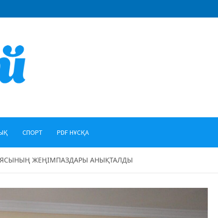
ЫҚ
СПОРТ
PDF НҰСҚА
ИЯСЫНЫҢ ЖЕҢІМПАЗДАРЫ АНЫҚТАЛДЫ