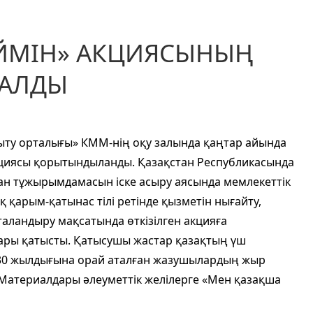
ЙМІН» АКЦИЯСЫНЫҢ
ТАЛДЫ
мыту орталығы» КММ-нің оқу залында қаңтар айында
кциясы қорытындыланды. Қазақстан Республикасында
ан тұжырымдамасын іске асыру аясында мемлекеттік
қ қарым-қатынас тілі ретінде қызметін нығайту,
нталандыру мақсатында өткізілген акцияға
ары қатысты. Қатысушы жастар қазақтың үш
 130 жылдығына орай аталған жазушылардың жыр
 Материалдары әлеуметтік желілерге «Мен қазақша