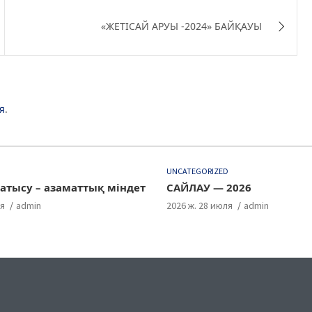
«ЖЕТІСАЙ АРУЫ -2024» БАЙҚАУЫ
я
.
D
UNCATEGORIZED
атысу – азаматтық міндет
САЙЛАУ — 2026
ля
admin
2026 ж. 28 июля
admin
ok
gram
uTube