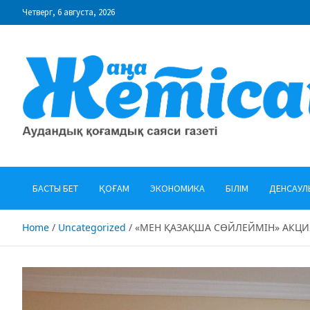
Skip
Четверг, 6 августа, 2026
to
content
"Жаңа Жетісай" газеті
Аудандық қоғамдық саяси газеті
БАСТЫ БЕТ
ҚОҒАМ
ЭКОНОМИКА
БІЛІМ
ДЕНСАУЛ
Home
Uncategorized
«МЕН ҚАЗАҚША СӨЙЛЕЙМІН» АКЦ