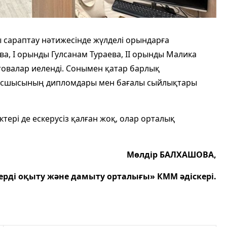
 сараптау нәтижесінде жүлделі орындарға
а, І орынды Гулсанам Тураева, ІІ орынды Малика
атовалар иеленді. Сонымен қатар барлық
басшысының дипломдары мен бағалы сыйлықтары
ктері де ескерусіз қалған жоқ, олар орталық
Мөлдір БАЛХАШОВА,
ерді оқыту және дамыту орталығы» КММ әдіскері.