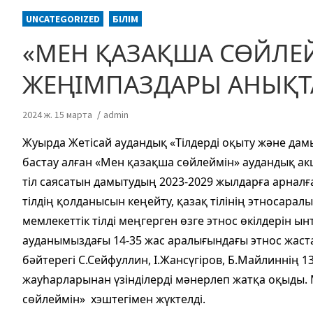
UNCATEGORIZED
БІЛІМ
«МЕН ҚАЗАҚША СӨЙЛЕ
ЖЕҢІМПАЗДАРЫ АНЫҚ
2024 ж. 15 марта
admin
Жуырда Жетісай аудандық «Тілдерді оқыту және да
бастау алған «Мен қазақша сөйлеймін» аудандық а
тіл саясатын дамытудың 2023-2029 жылдарға арналғ
тілдің қолданысын кеңейту, қазақ тілінің этносаралы
мемлекеттік тілді меңгерген өзге этнос өкілдерін ы
ауданымыздағы 14-35 жас аралығындағы этнос жаст
бәйтерегі С.Сейфуллин, І.Жансүгіров, Б.Майлиннің
жауһарларынан үзінділерді мәнерлеп жатқа оқыды.
сөйлеймін» хэштегімен жүктелді.