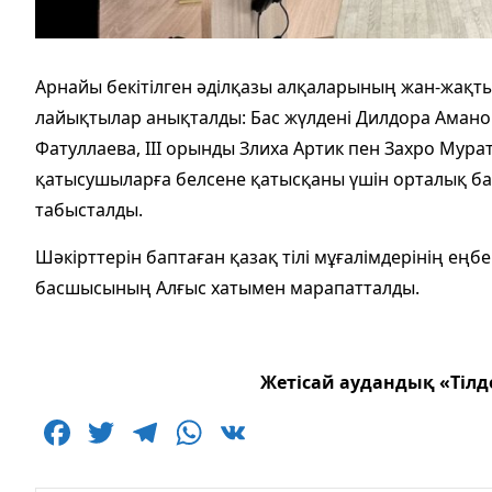
Арнайы бекітілген әділқазы алқаларының жан-жақты
лайықтылар анықталды: Бас жүлдені Дилдора Аманов
Фатуллаева, ІІІ орынды Злиха Артик пен Захро Мур
қатысушыларға белсене қатысқаны үшін орталық 
табысталды.
Шәкірттерін баптаған қазақ тілі мұғалімдерінің еңбе
басшысының Алғыс хатымен марапатталды.
Жетісай аудандық «Тілд
F
T
T
W
V
a
w
el
h
K