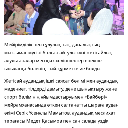
Мейірімділік пен сұлулықтың, даналықтың
мызғымас мүсіні болған айтулы күні жетісайлық
аяулы аналар мен қыз-келіншектер ерекше
ықыласқа бөленіп, сый-құрметке ие болды.
Жетісай аудандық ішкі саясат бөлімі мен аудандық
мәдениет, тілдерді дамыту, дене шынықтыру және
спорт бөлімінің ұйымдастыруымен «Байбөрі»
мейрамханасында өткен салтанатты шараға аудан
әкімі Серік Үсенұлы Мамытов, аудандық мәслихат
төрағасы Медет Қасымов пен сан салада үздік