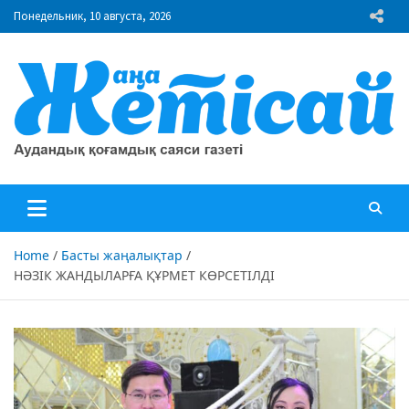
Skip
Понедельник, 10 августа, 2026
to
content
"Жаңа Жетісай" газеті
Аудандық қоғамдық саяси газеті
Home
Басты жаңалықтар
НӘЗІК ЖАНДЫЛАРҒА ҚҰРМЕТ КӨРСЕТІЛДІ