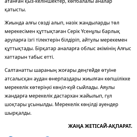
атанған қыз-келіншектер, көпбалалы аналар
қатысты.
Жиында алғы сөзді алып, нәзік жандыларды төл
мерекесімен құттықтаған Серік Үсенұлы барлық
аруларға ізгі тілектерін білдіріп, айтулы мерекемен
құттықтады. Бірқатар аналарға облыс әкімінің Алғыс
хаттарын табыс етті.
Салтанатты шараның жоғары деңгейде өтуіне
атсалысқан аудан өнерпаздары жиылған көпшілікке
мерекелік көтеріңкі көңіл-күй сыйлады. Аяулы
жандарға мерекелік дастархан жайылып, гүл
шоқтары ұсынылды. Мерекелік көңілді әуендер
шырқалды.
ЖАҢА ЖЕТІСАЙ-АҚПАРАТ.