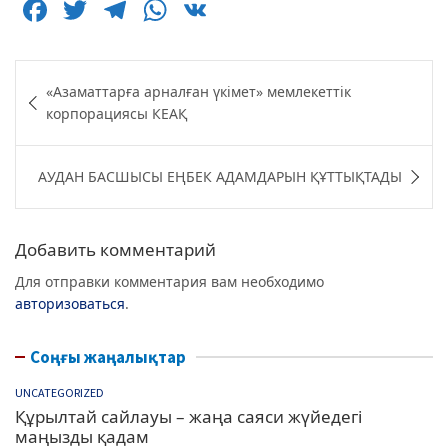
F
T
T
W
V
a
w
el
h
K
c
itt
e
at
Навигация
«Азаматтарға арналған үкімет» мемлекеттік
e
er
g
s
по
корпорациясы КЕАҚ
b
ra
A
записям
o
m
p
АУДАН БАСШЫСЫ ЕҢБЕК АДАМДАРЫН ҚҰТТЫҚТАДЫ
o
p
k
Добавить комментарий
Для отправки комментария вам необходимо
авторизоваться
.
Соңғы жаңалықтар
UNCATEGORIZED
Құрылтай сайлауы – жаңа саяси жүйедегі
маңызды қадам