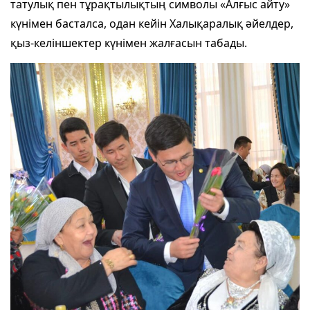
татулық пен тұрақтылықтың символы «Алғыс айту»
күнімен басталса, одан кейін Халықаралық әйелдер,
қыз-келіншектер күнімен жалғасын табады.