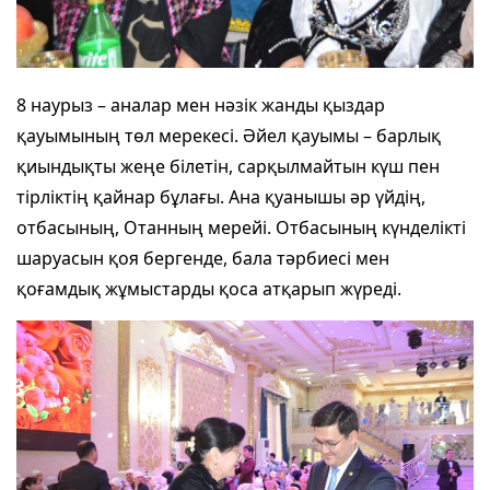
8 наурыз – аналар мен нәзік жанды қыздар
қауымының төл мерекесі. Әйел қауымы – барлық
қиындықты жеңе білетін, сарқылмайтын күш пен
тірліктің қайнар бұлағы. Ана қуанышы әр үйдің,
отбасының, Отанның мерейі. Отбасының күнделікті
шаруасын қоя бергенде, бала тәрбиесі мен
қоғамдық жұмыстарды қоса атқарып жүреді.