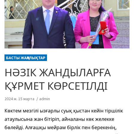
БАСТЫ ЖАҢАЛЫҚТАР
НӘЗІК ЖАНДЫЛАРҒА
ҚҰРМЕТ КӨРСЕТІЛДІ
2024 ж. 15 марта
admin
Көктем мезгілі ызғарлы суық қыстан кейін тіршілік
атаулысына жан бітіріп, айналаны көк желекке
бөлейді. Алғашқы мейрам бірлік пен берекенің,