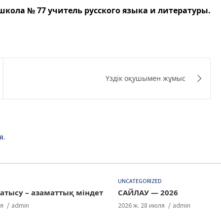
кола № 77 учитель русского языка и литературы.
Үздік оқушымен жұмыс
я
.
D
UNCATEGORIZED
атысу – азаматтық міндет
САЙЛАУ — 2026
ля
admin
2026 ж. 28 июля
admin