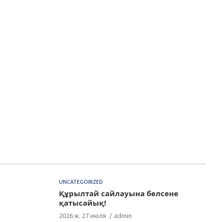
UNCATEGORIZED
Құрылтай сайлауына белсене
қатысайық!
2026 ж. 27 июля
admin