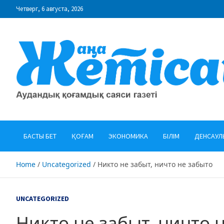
Skip
Четверг, 6 августа, 2026
to
content
"Жаңа Жетісай" газеті
Аудандық қоғамдық саяси газеті
БАСТЫ БЕТ
ҚОҒАМ
ЭКОНОМИКА
БІЛІМ
ДЕНСАУЛ
Home
Uncategorized
Никто не забыт, ничто не забыто
UNCATEGORIZED
Никто не забыт, ничто 