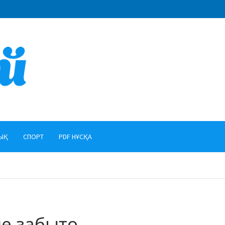
ЫҚ
СПОРТ
PDF НҰСҚА
не забыто