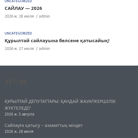
UNCATEGORIZED
САЙЛАУ — 2026
2026 ж. 28 июля
admin
UNCATEGORIZED
Құрылтай сайлауына белсене қатысайық!
2026 ж. 27 июля
admin
Facebook
Instagram
YouTube
ҚҰРЫЛТАЙ ДЕПУТАТТАРЫ: ҚАНДАЙ ЖАУАПКЕРШІЛІК
ЖҮКТЕЛЕДІ?
2026 ж. 5 августа
Сайлауға қатысу – азаматтық міндет
2026 ж. 28 июля