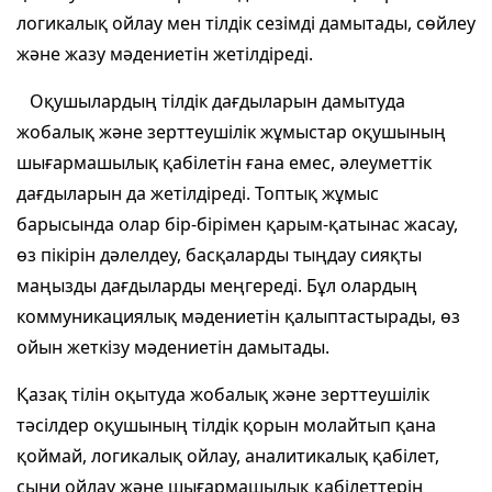
логикалық ойлау мен тілдік сезімді дамытады, сөйлеу
және жазу мәдениетін жетілдіреді.
Оқушылардың тілдік дағдыларын дамытуда
жобалық және зерттеушілік жұмыстар оқушының
шығармашылық қабілетін ғана емес, әлеуметтік
дағдыларын да жетілдіреді. Топтық жұмыс
барысында олар бір-бірімен қарым-қатынас жасау,
өз пікірін дәлелдеу, басқаларды тыңдау сияқты
маңызды дағдыларды меңгереді. Бұл олардың
коммуникациялық мәдениетін қалыптастырады, өз
ойын жеткізу мәдениетін дамытады.
Қазақ тілін оқытуда жобалық және зерттеушілік
тәсілдер оқушының тілдік қорын молайтып қана
қоймай, логикалық ойлау, аналитикалық қабілет,
сыни ойлау және шығармашылық қабілеттерін