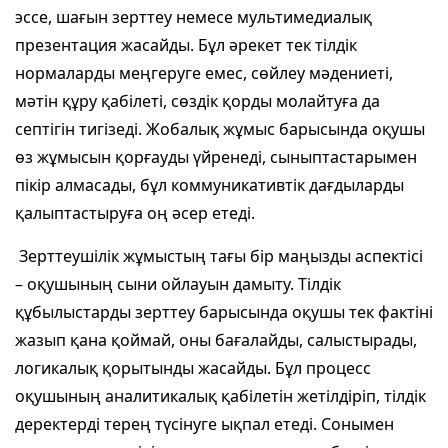
эссе, шағын зерттеу немесе мультимедиалық
презентация жасайды. Бұл әрекет тек тілдік
нормаларды меңгеруге емес, сөйлеу мәдениеті,
мәтін құру қабілеті, сөздік қорды молайтуға да
септігін тигізеді. Жобалық жұмыс барысында оқушы
өз жұмысын қорғауды үйренеді, сыныптастарымен
пікір алмасады, бұл коммуникативтік дағдыларды
қалыптастыруға оң әсер етеді.
Зерттеушілік жұмыстың тағы бір маңызды аспектісі
– оқушының сыни ойлауын дамыту. Тілдік
құбылыстарды зерттеу барысында оқушы тек фактіні
жазып қана қоймай, оны бағалайды, салыстырады,
логикалық қорытынды жасайды. Бұл процесс
оқушының аналитикалық қабілетін жетілдіріп, тілдік
деректерді терең түсінуге ықпал етеді. Сонымен