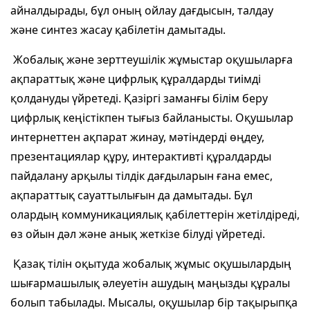
айналдырады, бұл оның ойлау дағдысын, талдау
және синтез жасау қабілетін дамытады.
Жобалық және зерттеушілік жұмыстар оқушыларға
ақпараттық және цифрлық құралдарды тиімді
қолдануды үйретеді. Қазіргі заманғы білім беру
цифрлық кеңістікпен тығыз байланысты. Оқушылар
интернеттен ақпарат жинау, мәтіндерді өңдеу,
презентациялар құру, интерактивті құралдарды
пайдалану арқылы тілдік дағдыларын ғана емес,
ақпараттық сауаттылығын да дамытады. Бұл
олардың коммуникациялық қабілеттерін жетілдіреді,
өз ойын дәл және анық жеткізе білуді үйретеді.
Қазақ тілін оқытуда жобалық жұмыс оқушылардың
шығармашылық әлеуетін ашудың маңызды құралы
болып табылады. Мысалы, оқушылар бір тақырыпқа