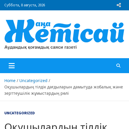
Skip
Суббота, 8 августа, 2026
to
content
"Жаңа Жетісай" газеті
Аудандық қоғамдық саяси газеті
Home
Uncategorized
Оқушылардың тілдік дағдыларын дамытуда жобалық және
зерттеушілік жұмыстардың рөлі
UNCATEGORIZED
Оқушылардың тілдік