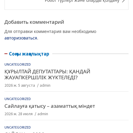
Робот түрлері және оларды қолдану
o
p
k
Добавить комментарий
Для отправки комментария вам необходимо
авторизоваться
.
Соңғы жаңалықтар
UNCATEGORIZED
ҚҰРЫЛТАЙ ДЕПУТАТТАРЫ: ҚАНДАЙ
ЖАУАПКЕРШІЛІК ЖҮКТЕЛЕДІ?
2026 ж. 5 августа
admin
UNCATEGORIZED
Сайлауға қатысу – азаматтық міндет
2026 ж. 28 июля
admin
UNCATEGORIZED