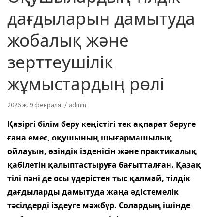
дағдыларын дамытуда
жобалық және
зерттеушілік
жұмыстардың рөлі
2026 ж. 9 февраля
admin
Қазіргі білім беру кеңістігі тек ақпарат беруге
ғана емес, оқушының шығармашылық
ойлауын, өзіндік ізденісін және практикалық
қабілетін қалыптастыруға бағытталған. Қазақ
тілі пәні де осы үдерістен тыс қалмай, тілдік
дағдыларды дамытуда жаңа әдістемелік
тәсілдерді іздеуге мәжбүр. Солардың ішінде