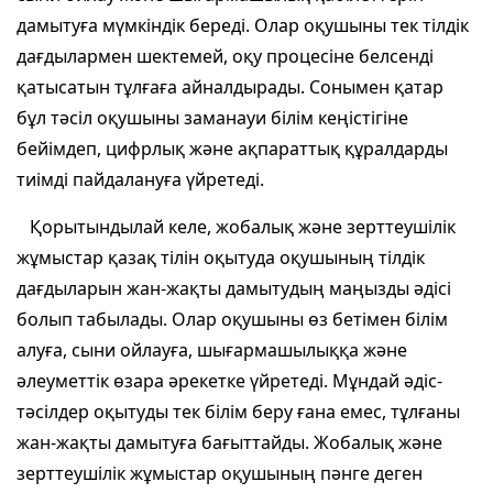
дамытуға мүмкіндік береді. Олар оқушыны тек тілдік
дағдылармен шектемей, оқу процесіне белсенді
қатысатын тұлғаға айналдырады. Сонымен қатар
бұл тәсіл оқушыны заманауи білім кеңістігіне
бейімдеп, цифрлық және ақпараттық құралдарды
тиімді пайдалануға үйретеді.
Қорытындылай келе, жобалық және зерттеушілік
жұмыстар қазақ тілін оқытуда оқушының тілдік
дағдыларын жан-жақты дамытудың маңызды әдісі
болып табылады. Олар оқушыны өз бетімен білім
алуға, сыни ойлауға, шығармашылыққа және
әлеуметтік өзара әрекетке үйретеді. Мұндай әдіс-
тәсілдер оқытуды тек білім беру ғана емес, тұлғаны
жан-жақты дамытуға бағыттайды. Жобалық және
зерттеушілік жұмыстар оқушының пәнге деген