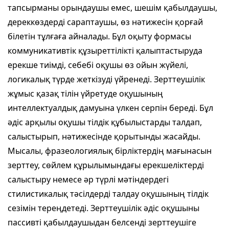
тапсырманы орындаушы емес, шешім қабылдаушы,
дереккөздерді сараптаушы, өз нәтижесін қорғай
білетін тұлғаға айналады. Бұл оқыту формасы
коммуникативтік құзыреттілікті қалыптастыруда
ерекше тиімді, себебі оқушы өз ойын жүйелі,
логикалық түрде жеткізуді үйренеді. Зерттеушілік
жұмыс қазақ тілін үйретуде оқушының
интеллектуалдық дамуына үлкен серпін береді. Бұл
әдіс арқылы оқушы тілдік құбылыстарды талдап,
салыстырып, нәтижесінде қорытынды жасайды.
Мысалы, фразеологиялық бірліктердің мағынасын
зерттеу, сөйлем құрылымындағы ерекшеліктерді
салыстыру немесе әр түрлі мәтіндердегі
стилистикалық тәсілдерді талдау оқушының тілдік
сезімін тереңдетеді. Зерттеушілік әдіс оқушыны
пассивті қабылдаушыдан белсенді зерттеушіге