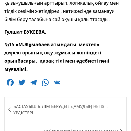
қызығушылығын арттырып, логикалық ойлау мен
тілдік сезімін жетілдіреді, нәтижесінде заманауи
білім беру талабына сай оқушы қалыптасады.
Гулшат БУКЕЕВА,
№15 «М.Жұмабаев атындағы мектеп»
директорының оқу
жұмысы жөніндегі
орынбасары, қазақ тілі мен әдебиеті пәні
мұғалімі.
F
T
T
W
V
a
w
el
h
K
c
itt
e
at
Навигация
БАСТАУЫШ БІЛІМ БЕРУДЕГІ ДАМУДЫҢ НЕГІЗГІ
e
er
g
s
по
ҮРДІСТЕРІ
b
ra
A
записям
o
m
p