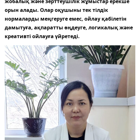
жобалық және зерттеушілік жұмыстар ерекше
орын алады. Олар оқушыны тек тілдік
нормаларды меңгеруге емес, ойлау қабілетін
дамытуға, ақпаратты өңдеуге, логикалық және
креативті ойлауға үйретеді.