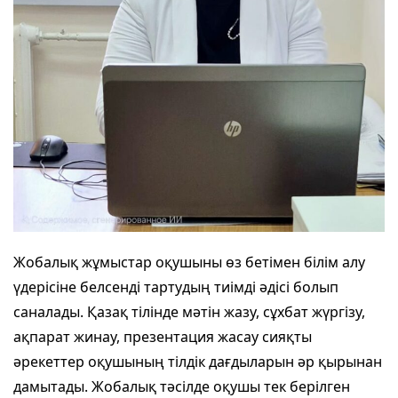
Жобалық жұмыстар оқушыны өз бетімен білім алу
үдерісіне белсенді тартудың тиімді әдісі болып
саналады. Қазақ тілінде мәтін жазу, сұхбат жүргізу,
ақпарат жинау, презентация жасау сияқты
әрекеттер оқушының тілдік дағдыларын әр қырынан
дамытады. Жобалық тәсілде оқушы тек берілген