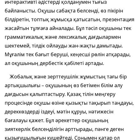
интерактивті әдістерді қолданумен тығыз
байланысты. Оқушы сабақта белсенді, өз пікірін
білдіретін, топтық жұмысқа қатысатын, презентация
жасайтын тұлғаға айналады. Бұл тәсіл оқушыны тек
грамматикалық және лексикалық дағдылармен
шектемей, тілдік ойлауды жан-жақты дамытады.
Мұғалім тек бағыт беруші, кеңесші рөлін атқарады,
ал оқушының дербестік қабілеті артады.
Жобалық және зерттеушілік жұмыстың тағы бір
артықшылығы – оқушының өз бетімен білім алу
дағдысын қалыптастыру. Қазақ тілін меңгеру
процесінде оқушы өзіне қызықты тақырып таңдауы,
дереккөздерді іздеуі, мәтін құруы, нәтижесін
бағалауы қажет. Бұл әрекеттер оқушының
зияткерлік белсенділігін арттырады, пәнге деген
қызығушылығын күшейтеді. Сонымен қатар ол