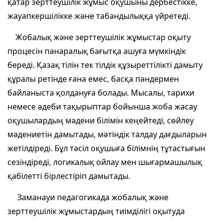
қатар зерттеушілік жұмыс оқушыны дербестікке,
жауапкершілікке және табандылыққа үйретеді.
Жобалық және зерттеушілік жұмыстар оқыту
процесін пәнаралық бағытқа ашуға мүмкіндік
береді. Қазақ тілін тек тілдік құзыреттілікті дамыту
құралы ретінде ғана емес, басқа пәндермен
байланыста қолдануға болады. Мысалы, тарихи
немесе әдеби тақырыптар бойынша жоба жасау
оқушылардың мәдени білімін кеңейтеді, сөйлеу
мәдениетін дамытады, мәтіндік талдау дағдыларын
жетілдіреді. Бұл тәсіл оқушыға білімнің тұтастығын
сезіндіреді, логикалық ойлау мен шығармашылық
қабілетті бірлестіріп дамытады.
Заманауи педагогикада жобалық және
зерттеушілік жұмыстардың тиімділігі оқытуда