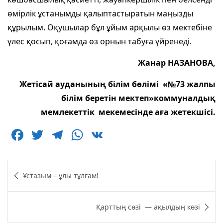
өмірлік ұстанымды қалыптастыратын маңызды
құрылым. Оқушылар бұл ұйым арқылы өз мектебіне
үлес қосып, қоғамда өз орнын табуға үйренеді.
Жанар НАЗАНОВА,
Жетісай ауданының білім бөлімі
«№73 жалпы
білім беретін мектеп»коммуналдық
мемлекеттік
мекемесінде
аға жетекшісі.
F
T
T
W
V
a
w
el
h
K
c
itt
e
at
Навигация
Ұстазым – ұлы тұлғам!
e
er
g
s
по
b
ra
A
записям
Қарттың сөзі — ақылдың көзі
o
m
p