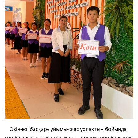
Өзін-өзі басқару ұйымы- жас ұрпақтың бойында
көшбасшылық қасиетті, жауапкершілік пен белсенді