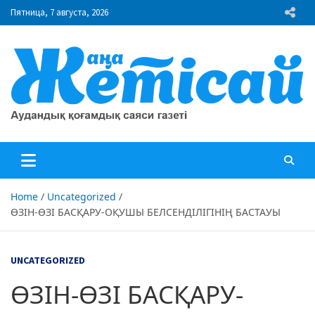
Skip
Пятница, 7 августа, 2026
to
content
"Жаңа Жетісай" газеті
Аудандық қоғамдық саяси газеті
Home
Uncategorized
ӨЗІН-ӨЗІ БАСҚАРУ-ОҚУШЫ БЕЛСЕНДІЛІГІНІҢ БАСТАУЫ
UNCATEGORIZED
ӨЗІН-ӨЗІ БАСҚАРУ-