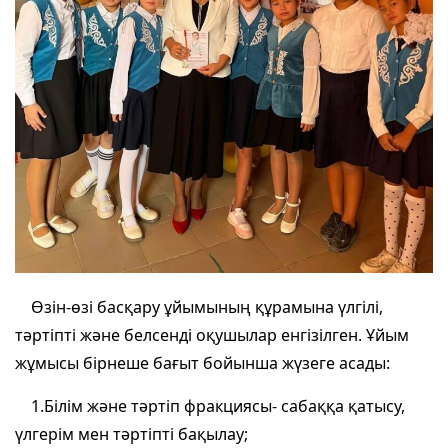
Өзін-өзі басқару ұйымының құрамына үлгілі,
тәртіпті және белсенді оқушылар енгізілген. Ұйым
жұмысы бірнеше бағыт бойынша жүзеге асады:
1.Білім және тәртіп фракциясы- сабаққа қатысу,
үлгерім мен тәртіпті бақылау;