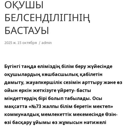
ОҚУШЫ
БЕЛСЕНДІЛІГІНІҢ
БАСТАУЫ
2025 ж. 15 октября
admin
Бүгінгі таңда еліміздің білім беру жүйесінде
оқушылардың көшбасшылық қабілетін
дамыту, жауапкершілік сезімін арттыру және өз
ойын еркін жеткізуге үйрету- басты
міндеттердің бірі болып табылады. Осы
мақсатта «№73 жалпы білім беретін мектеп»
коммуналдық мемлекеттік мекемесінде Өзін-
өзі басқару ұйымы өз жұмысын нәтижелі