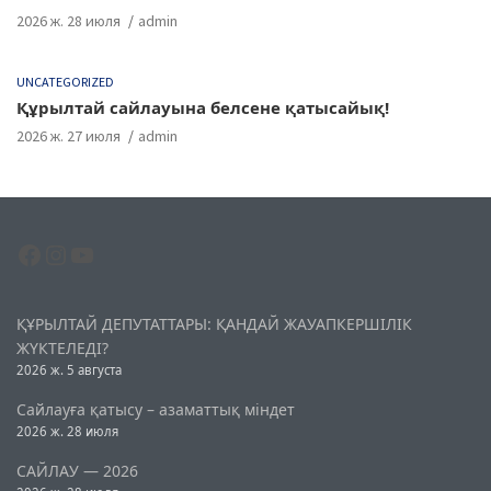
2026 ж. 28 июля
admin
UNCATEGORIZED
Құрылтай сайлауына белсене қатысайық!
2026 ж. 27 июля
admin
Facebook
Instagram
YouTube
ҚҰРЫЛТАЙ ДЕПУТАТТАРЫ: ҚАНДАЙ ЖАУАПКЕРШІЛІК
ЖҮКТЕЛЕДІ?
2026 ж. 5 августа
Сайлауға қатысу – азаматтық міндет
2026 ж. 28 июля
САЙЛАУ — 2026