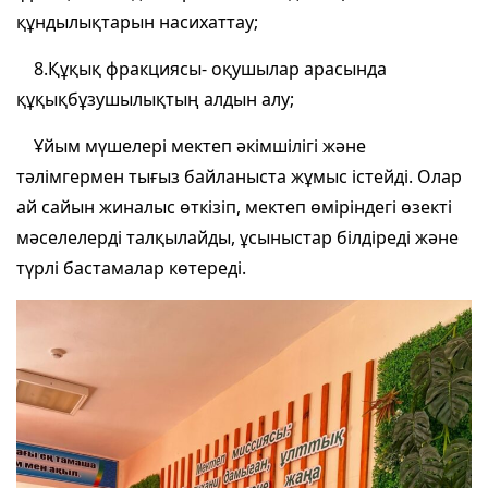
құндылықтарын насихаттау;
8.Құқық фракциясы- оқушылар арасында
құқықбұзушылықтың алдын алу;
Ұйым мүшелері мектеп әкімшілігі және
тәлімгермен тығыз байланыста жұмыс істейді. Олар
ай сайын жиналыс өткізіп, мектеп өміріндегі өзекті
мәселелерді талқылайды, ұсыныстар білдіреді және
түрлі бастамалар көтереді.