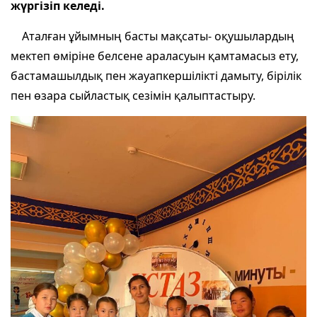
жүргізіп келеді.
Аталған ұйымның басты мақсаты- оқушылардың
мектеп өміріне белсене араласуын қамтамасыз ету,
бастамашылдық пен жауапкершілікті дамыту, бірілік
пен өзара сыйластық сезімін қалыптастыру.