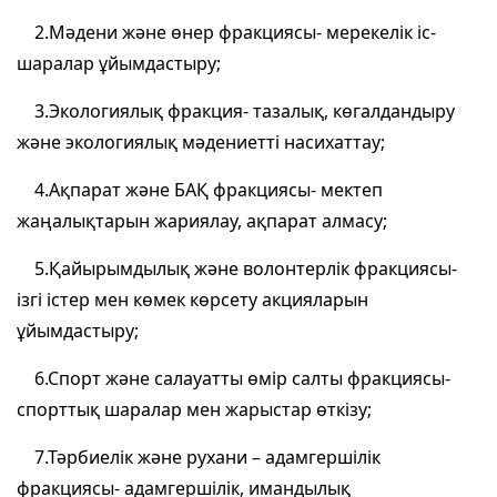
2.Мәдени және өнер фракциясы- мерекелік іс-
шаралар ұйымдастыру;
3.Экологиялық фракция- тазалық, көгалдандыру
және экологиялық мәдениетті насихаттау;
4.Ақпарат және БАҚ фракциясы- мектеп
жаңалықтарын жариялау, ақпарат алмасу;
5.Қайырымдылық және волонтерлік фракциясы-
ізгі істер мен көмек көрсету акцияларын
ұйымдастыру;
6.Спорт және салауатты өмір салты фракциясы-
спорттық шаралар мен жарыстар өткізу;
7.Тәрбиелік және рухани – адамгершілік
фракциясы- адамгершілік, имандылық