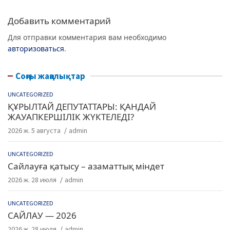
o
p
k
Добавить комментарий
Для отправки комментария вам необходимо
авторизоваться
.
Соңғы жаңалықтар
UNCATEGORIZED
ҚҰРЫЛТАЙ ДЕПУТАТТАРЫ: ҚАНДАЙ
ЖАУАПКЕРШІЛІК ЖҮКТЕЛЕДІ?
2026 ж. 5 августа
admin
UNCATEGORIZED
Сайлауға қатысу – азаматтық міндет
2026 ж. 28 июля
admin
UNCATEGORIZED
САЙЛАУ — 2026
2026 ж. 28 июля
admin