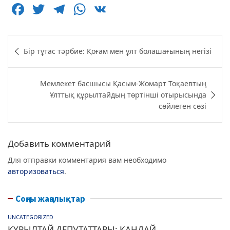
F
T
T
W
V
a
w
el
h
K
c
itt
e
at
Навигация
Бір тұтас тәрбие: Қоғам мен ұлт болашағының негізі
e
er
g
s
по
b
ra
A
записям
Мемлекет басшысы Қасым-Жомарт Тоқаевтың
o
m
p
Ұлттық құрылтайдың төртінші отырысында
o
p
сөйлеген сөзі
k
Добавить комментарий
Для отправки комментария вам необходимо
авторизоваться
.
Соңғы жаңалықтар
UNCATEGORIZED
ҚҰРЫЛТАЙ ДЕПУТАТТАРЫ: ҚАНДАЙ