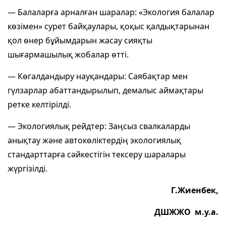
— Балаларға арналған шаралар: «Экология балалар
көзімен» сурет байқаулары, қоқыс қалдықтарынан
қол өнер бұйымдарын жасау сияқты
шығармашылық жобалар өтті.
— Көгалдандыру науқандары: Саябақтар мен
гүлзарлар абаттандырылып, демалыс аймақтары
ретке келтірілді.
— Экологиялық рейдтер: Заңсыз свалкаларды
анықтау және автокөліктердің экологиялық
стандарттарға сәйкестігін тексеру шаралары
жүргізілді.
Г.Жиенбек,
ДШЖЖО м.у.а.