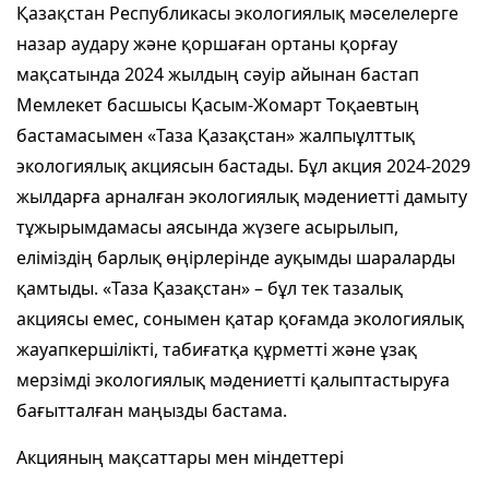
Қазақстан Республикасы экологиялық мәселелерге
назар аудару және қоршаған ортаны қорғау
мақсатында 2024 жылдың сәуір айынан бастап
Мемлекет басшысы Қасым-Жомарт Тоқаевтың
бастамасымен «Таза Қазақстан» жалпыұлттық
экологиялық акциясын бастады. Бұл акция 2024-2029
жылдарға арналған экологиялық мәдениетті дамыту
тұжырымдамасы аясында жүзеге асырылып,
еліміздің барлық өңірлерінде ауқымды шараларды
қамтыды. «Таза Қазақстан» – бұл тек тазалық
акциясы емес, сонымен қатар қоғамда экологиялық
жауапкершілікті, табиғатқа құрметті және ұзақ
мерзімді экологиялық мәдениетті қалыптастыруға
бағытталған маңызды бастама.
Акцияның мақсаттары мен міндеттері