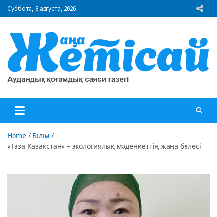
Skip
Суббота, 8 августа, 2026
to
content
"Жаңа Жетісай" газеті
Аудандық қоғамдық саяси газеті
Home
Білім
«Таза Қазақстан» – экологиялық мәдениеттің жаңа белесі