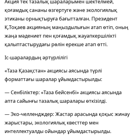
Акция тек тазалық шараларымен шектелмей,
қоғамдық сананы өзгертуге және экологиялық
этиканы орнықтыруға бағытталған. Президент
Қ.Тоқаев акцияның маңыздылығын атап өтіп, оның
жаңа мәдениет пен қоғамдық жауапкершілікті
қалыптастырудағы рөлін ерекше атап өтті.
Іс-шаралардың әртүрлілігі
«Таза Қазақстан» акциясы аясында түрлі
форматтағы шаралар ұйымдастырылды:
— Сенбіліктер: «Таза бейсенбі» акциясы аясында
апта сайынғы тазалық шаралары өткізілді.
— Эко-челлендждер: Жастар арасында қоқыс жинау
жарыстары, экологиялық квесттер мен
интеллектуалды ойындар ұйымдастырылды.