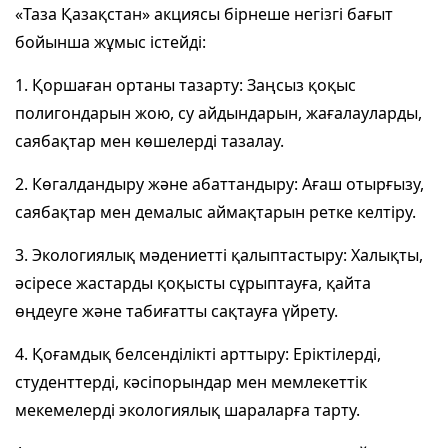
«Таза Қазақстан» акциясы бірнеше негізгі бағыт
бойынша жұмыс істейді:
1. Қоршаған ортаны тазарту: Заңсыз қоқыс
полигондарын жою, су айдындарын, жағалауларды,
саябақтар мен көшелерді тазалау.
2. Көгалдандыру және абаттандыру: Ағаш отырғызу,
саябақтар мен демалыс аймақтарын ретке келтіру.
3. Экологиялық мәдениетті қалыптастыру: Халықты,
әсіресе жастарды қоқысты сұрыптауға, қайта
өңдеуге және табиғатты сақтауға үйрету.
4. Қоғамдық белсенділікті арттыру: Еріктілерді,
студенттерді, кәсіпорындар мен мемлекеттік
мекемелерді экологиялық шараларға тарту.