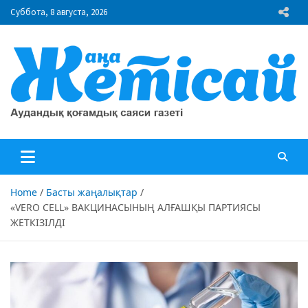
Skip
Суббота, 8 августа, 2026
to
content
"Жаңа Жетісай" газеті
Аудандық қоғамдық саяси газеті
Home
Басты жаңалықтар
«VERO CELL» ВАКЦИНАСЫНЫҢ АЛҒАШҚЫ ПАРТИЯСЫ
ЖЕТКІЗІЛДІ