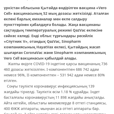
үркістан облысына Қытайда өндірілген вакцина «Vero
Cell» вакцинасының 52 мың дозасы жеткізілді. Аталған
екпені барлық емханалар мен екпе салдыру
пункттерінен қабалдауға болады. Жаңа вакцинаны
сақтаудың температуралық режимі QazVac екпесіне
сәйкес келеді. Енді облыс тұрғындары ресейлік
«Спутник V», отандық QazVac, Sinopharm
компаниясының HayatVax екпесі, Қытайдың жасап
шығарған CoronaVac және Sinopharm компаниясының
Vero Cell вакцинасын қабылдай алады.
Жалпы өңірге COVID-19 індетіне қарсы вакцинаның 736
460 дозасы жеткізілген. І-компонентпен 686 742 адам
немесе 96%, ІІ-компонентпен – 531 942 адам немесе 80%
егілген.
Соңғы тәулікте коронавирус инфекциясының 139
жағдайы тіркелді. Тәуліктік өсім 1.18 % құрайды. Індет
басталғалы коронавирустың 11 898 жағдайы анықталды.
Айта кетейік, облыстағы мекемелерде 8 оттегі станциясы,
400 ӨЖЖ аппараты, мыңнан аса оттегі аппараты бар.