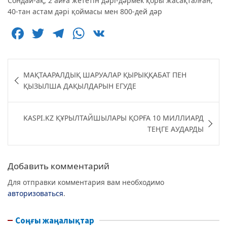
Сондай-ақ, 2 айға жететін дәрі-дәрмек қоры жасақталған,
40-тан астам дәрі қоймасы мен 800-дей дәр
F
T
T
W
V
a
w
el
h
K
c
itt
e
at
Навигация
МАҚТААРАЛДЫҚ ШАРУАЛАР ҚЫРЫҚҚАБАТ ПЕН
e
er
g
s
по
ҚЫЗЫЛША ДАҚЫЛДАРЫН ЕГУДЕ
b
ra
A
записям
o
m
p
KASPI.KZ ҚҰРЫЛТАЙШЫЛАРЫ ҚОРҒА 10 МИЛЛИАРД
o
p
ТЕҢГЕ АУДАРДЫ
k
Добавить комментарий
Для отправки комментария вам необходимо
авторизоваться
.
Соңғы жаңалықтар