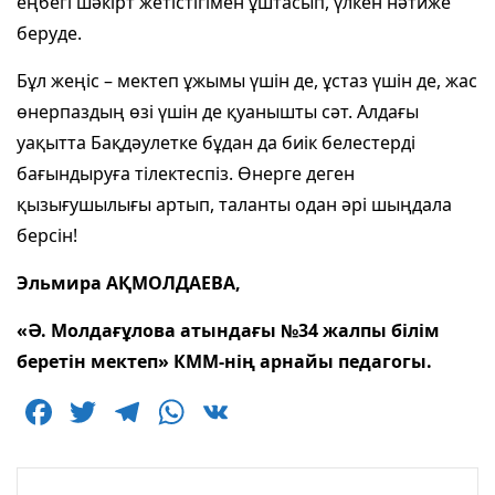
еңбегі шәкірт жетістігімен ұштасып, үлкен нәтиже
беруде.
Бұл жеңіс – мектеп ұжымы үшін де, ұстаз үшін де, жас
өнерпаздың өзі үшін де қуанышты сәт. Алдағы
уақытта Бақдәулетке бұдан да биік белестерді
бағындыруға тілектеспіз. Өнерге деген
қызығушылығы артып, таланты одан әрі шыңдала
берсін!
Эльмира АҚМОЛДАЕВА,
«Ә. Молдағұлова атындағы №34 жалпы білім
беретін мектеп» КММ-нің арнайы педагогы.
F
T
T
W
V
a
w
el
h
K
c
itt
e
at
Навигация