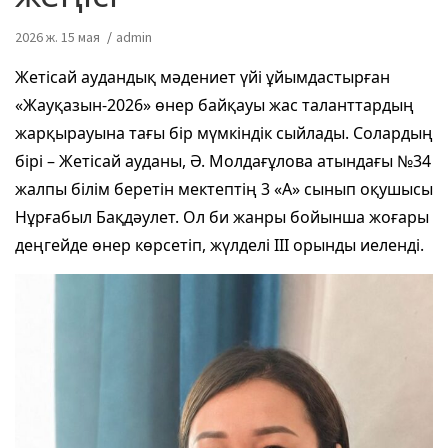
2026 ж. 15 мая
admin
Жетісай аудандық мәдениет үйі ұйымдастырған
«Жауқазын-2026» өнер байқауы жас таланттардың
жарқырауына тағы бір мүмкіндік сыйлады. Солардың
бірі – Жетісай ауданы, Ә. Молдағұлова атындағы №34
жалпы білім беретін мектептің 3 «А» сынып оқушысы
Нұрғабыл Бақдәулет. Ол би жанры бойынша жоғары
деңгейде өнер көрсетіп, жүлделі ІІІ орынды иеленді.