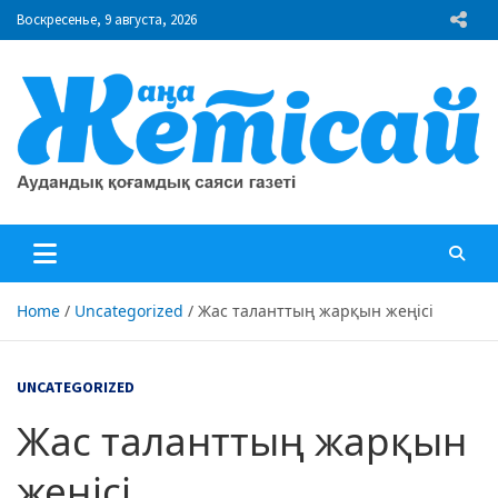
Skip
Воскресенье, 9 августа, 2026
to
content
"Жаңа Жетісай" газеті
Аудандық қоғамдық саяси газеті
Home
Uncategorized
Жас таланттың жарқын жеңісі
UNCATEGORIZED
Жас таланттың жарқын
жеңісі