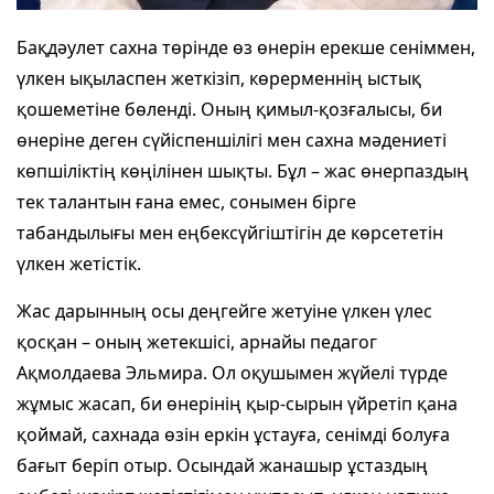
Бақдәулет сахна төрінде өз өнерін ерекше сеніммен,
үлкен ықыласпен жеткізіп, көрерменнің ыстық
қошеметіне бөленді. Оның қимыл-қозғалысы, би
өнеріне деген сүйіспеншілігі мен сахна мәдениеті
көпшіліктің көңілінен шықты. Бұл – жас өнерпаздың
тек талантын ғана емес, сонымен бірге
табандылығы мен еңбексүйгіштігін де көрсететін
үлкен жетістік.
Жас дарынның осы деңгейге жетуіне үлкен үлес
қосқан – оның жетекшісі, арнайы педагог
Ақмолдаева Эльмира. Ол оқушымен жүйелі түрде
жұмыс жасап, би өнерінің қыр-сырын үйретіп қана
қоймай, сахнада өзін еркін ұстауға, сенімді болуға
бағыт беріп отыр. Осындай жанашыр ұстаздың