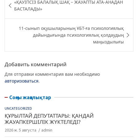
«ҚАУІПСІЗ БАЛАЛЫҚ ШАҚ – ЖАУАПТЫ АТА-АНАДАН
e
er
g
s
по
БАСТАЛАДЫ»
b
ra
A
записям
o
m
p
11-сынып оқушыларының ҰБТ-ға психологиялық
o
p
дайындығында психологиялық қолдаудың
маңыздылығы
k
Добавить комментарий
Для отправки комментария вам необходимо
авторизоваться
.
Соңғы жаңалықтар
UNCATEGORIZED
ҚҰРЫЛТАЙ ДЕПУТАТТАРЫ: ҚАНДАЙ
ЖАУАПКЕРШІЛІК ЖҮКТЕЛЕДІ?
2026 ж. 5 августа
admin