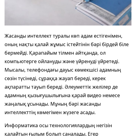
Жасанды интеллект туралы көп адам естігенімен,
оның нақты қалай жұмыс істейтінін бәрі бірдей біле
бермейді. Қарапайым тілмен айтқанда, ол
компьютерге ойлануды және үйренуді үйретеді.
Мысалы, телефондағы дауыс көмекшісі адамның
сөзін түсінеді, сұраққа жауап береді, керек
ақпаратты тауып береді. Әлеуметтік желілер де
адамның қызығушылығына қарай видео немесе
жаңалық ұсынады. Мұның бәрі жасанды
интеллекттің көмегімен жүзеге асады.
Информатика осы технологиялардың негізін
қалайтын ғылым болып саналады. Егер