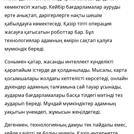
көмектесіп жатыр. Кейбір бағдарламалар ауруды
ерте анықтап, дәрігерлерге нақты шешім
қабылдауға көмектеседі. Қазір тіпті операция
жасауға қатысатын роботтар бар. Бұл
технологиялар адамның өмірін сақтап қалуға
мүмкіндік береді.
Сонымен қатар, жасанды интеллект күнделікті
қарапайым істерде де қолданылады. Мысалы, карта
қосымшалары жолдағы кептелісті көрсетеді, онлайн
дүкендер адамның талғамына сай тауар ұсынады,
аударма бағдарламалары басқа тілдегі мәтінді тез
аударып береді. Мұндай мүмкіндіктер адамның
уақытын үнемдеп, жұмысын жеңілдетеді.
Дегенмен, технологияның дамуы тек пайдалы емес,
кейде қауіпті де болуы мүмкін. Қазір интернетте