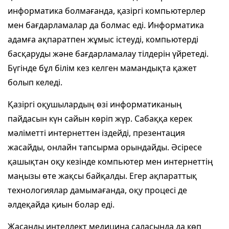
информатика болмағанда, қазіргі компьютерлер
мен бағдарламалар да болмас еді. Информатика
адамға ақпаратпен жұмыс істеуді, компьютерді
басқаруды және бағдарламалау тілдерін үйретеді.
Бүгінде бұл білім кез келген мамандықта қажет
болып келеді.
Қазіргі оқушылардың өзі информатиканың
пайдасын күн сайын көріп жүр. Сабаққа керек
мәліметті интернеттен іздейді, презентация
жасайды, онлайн тапсырма орындайды. Әсіресе
қашықтан оқу кезінде компьютер мен интернеттің
маңызы өте жақсы байқалды. Егер ақпараттық
технологиялар дамымағанда, оқу процесі де
әлдеқайда қиын болар еді.
Жасанды интеллект медицина саласында да көп