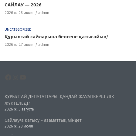
САЙЛАУ — 2026
2026 ж. 28 июля
admin
UNCATEGORIZED
Құрылтай сайлауына белсене қатысайық!
2026 ж. 27 июля
admin
Facebook
Instagram
YouTube
ҚҰРЫЛТАЙ ДЕПУТАТТАРЫ: ҚАНДАЙ ЖАУАПКЕРШІЛІК
ЖҮКТЕЛЕДІ?
2026 ж. 5 августа
Сайлауға қатысу – азаматтық міндет
2026 ж. 28 июля