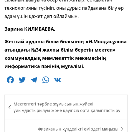
технологияны түсініп, оны дұрыс пайдалана білу әр
адам үшін қажет деп ойлаймын.
Зарина КИЛИБАЕВА,
Жетісай ауданы білім бөлімінің «Ә.Молдағұлова
атындағы №34 жалпы білім беретін мектеп»
коммуналдық мемлекеттік мекемесінің
информатика пәнінің мұғалімі.
F
T
T
W
V
a
w
el
h
K
c
itt
e
at
Навигация
Мектептегі тәрбие жұмысының жүйелі
e
er
g
s
по
ұйымдастырылуы және қауіпсіз орта қалыптастыру
b
ra
A
записям
o
m
p
Физиканың күнделікті өмірдегі маңызы