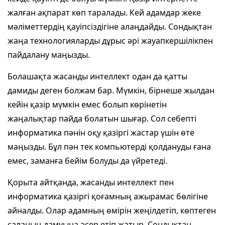
жалған ақпарат көп таралады. Кей адамдар жеке
мәліметтердің қауіпсіздігіне алаңдайды. Сондықтан
жаңа технологияларды дұрыс әрі жауапкершілікпен
пайдалану маңызды.
Болашақта жасанды интеллект одан да қатты
дамиды деген болжам бар. Мүмкін, бірнеше жылдан
кейін қазір мүмкін емес болып көрінетін
жаңалықтар пайда болатын шығар. Сол себепті
информатика пәнін оқу қазіргі жастар үшін өте
маңызды. Бұл пән тек компьютерді қолдануды ғана
емес, заманға бейім болуды да үйретеді.
Қорыта айтқанда, жасанды интеллект пен
информатика қазіргі қоғамның ажырамас бөлігіне
айналды. Олар адамның өмірін жеңілдетіп, көптеген
саланың дамуына әсер етіп жатыр. Сондықтан