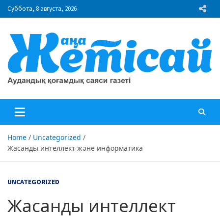
Skip
Суббота, 8 августа, 2026
to
content
"Жаңа Жетісай" газеті
Аудандық қоғамдық саяси газеті
Home
Uncategorized
Жасанды интеллект және информатика
UNCATEGORIZED
Жасанды интеллект