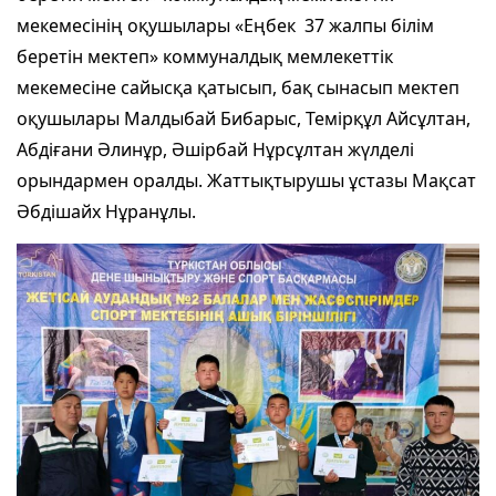
мекемесінің оқушылары «Еңбек 37 жалпы білім
беретін мектеп» коммуналдық мемлекеттік
мекемесіне сайысқа қатысып, бақ сынасып мектеп
оқушылары Малдыбай Бибарыс, Темірқұл Айсұлтан,
Абдіғани Әлинұр, Әшірбай Нұрсұлтан жүлделі
орындармен оралды. Жаттықтырушы ұстазы Мақсат
Әбдішайх Нұранұлы.