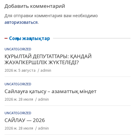
k
Добавить комментарий
Для отправки комментария вам необходимо
авторизоваться
.
Соңғы жаңалықтар
UNCATEGORIZED
ҚҰРЫЛТАЙ ДЕПУТАТТАРЫ: ҚАНДАЙ
ЖАУАПКЕРШІЛІК ЖҮКТЕЛЕДІ?
2026 ж. 5 августа
admin
UNCATEGORIZED
Сайлауға қатысу – азаматтық міндет
2026 ж. 28 июля
admin
UNCATEGORIZED
САЙЛАУ — 2026
2026 ж. 28 июля
admin