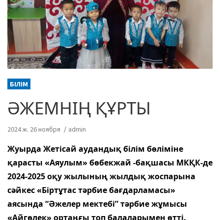
БІЛІМ
ӘЖЕМНІҢ ҚҰРТЫ
2024 ж. 26 ноября
admin
Жуырда Жетісай аудандық білім бөліміне
қарасты «Аяулым» бөбекжай -бақшасы МКҚК-де
2024-2025 оқу жылының жылдық жоспарына
сәйкес «Біртұтас тәрбие бағдарламасы»
аясында “Әжелер мектебі” тәрбие жұмысы
«Айгөлек» ортаңғы топ балаларымен өтті.