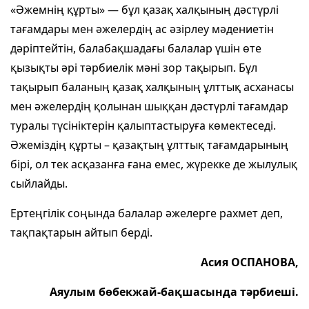
«Әжемнің құрты» — бұл қазақ халқының дәстүрлі
тағамдары мен әжелердің ас әзірлеу мәдениетін
дәріптейтін, балабақшадағы балалар үшін өте
қызықты әрі тәрбиелік мәні зор тақырып. Бұл
тақырып баланың қазақ халқының ұлттық асханасы
мен әжелердің қолынан шыққан дәстүрлі тағамдар
туралы түсініктерін қалыптастыруға көмектеседі.
Әжеміздің құрты – қазақтың ұлттық тағамдарының
бірі, ол тек асқазанға ғана емес, жүрекке де жылулық
сыйлайды.
Ертеңгілік соңында балалар әжелерге рахмет деп,
тақпақтарын айтып берді.
Асия ОСПАНОВА,
Аяулым бөбекжай-бақшасында тәрбиеші.