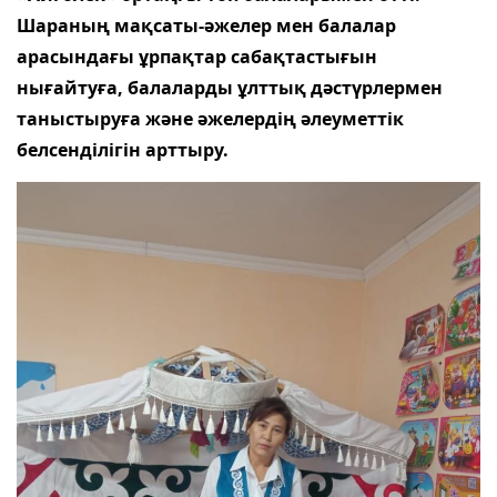
Шараның мақсаты-әжелер мен балалар
арасындағы ұрпақтар сабақтастығын
нығайтуға, балаларды ұлттық дәстүрлермен
таныстыруға және әжелердің әлеуметтік
белсенділігін арттыру.