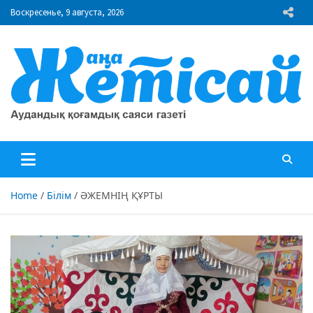
Skip
Воскресенье, 9 августа, 2026
to
content
"Жаңа Жетісай" газеті
Аудандық қоғамдық саяси газеті
Home
Білім
ӘЖЕМНІҢ ҚҰРТЫ