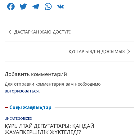
F
T
T
W
V
a
w
el
h
K
c
itt
e
at
Навигация
ДАСТАРҚАН ЖАЮ ДӘСТҮРІ
e
er
g
s
по
b
ra
A
записям
ҚҰСТАР БІЗДІҢ ДОСЫМЫЗ
o
m
p
o
p
k
Добавить комментарий
Для отправки комментария вам необходимо
авторизоваться
.
Соңғы жаңалықтар
UNCATEGORIZED
ҚҰРЫЛТАЙ ДЕПУТАТТАРЫ: ҚАНДАЙ
ЖАУАПКЕРШІЛІК ЖҮКТЕЛЕДІ?