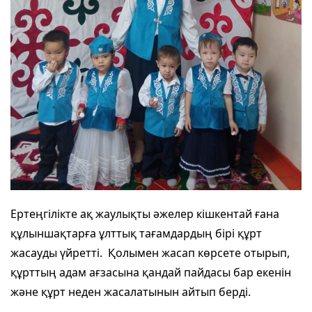
Ертеңгілікте ақ жаулықты әжелер кішкентай ғана
құлыншақтарға ұлттық тағамдардың бірі құрт
жасауды үйретті. Қолымен жасап көрсете отырып,
құрттың адам ағзасына қандай пайдасы бар екенін
және құрт неден жасалатынын айтып берді.