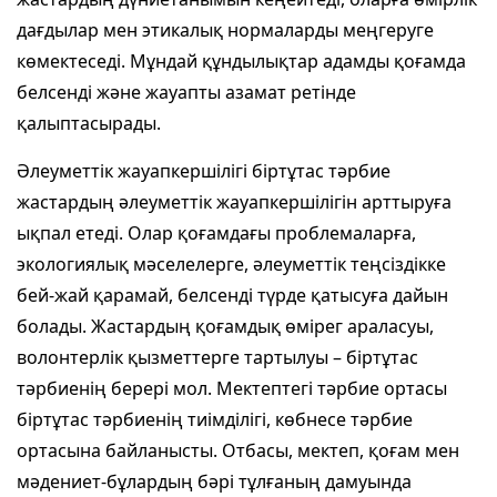
дағдылар мен этикалық нормаларды меңгеруге
көмектеседі. Мұндай құндылықтар адамды қоғамда
белсенді және жауапты азамат ретінде
қалыптасырады.
Әлеуметтік жауапкершілігі біртұтас тәрбие
жастардың әлеуметтік жауапкершілігін арттыруға
ықпал етеді. Олар қоғамдағы проблемаларға,
экологиялық мәселелерге, әлеуметтік теңсіздікке
бей-жай қарамай, белсенді түрде қатысуға дайын
болады. Жастардың қоғамдық өмірег араласуы,
волонтерлік қызметтерге тартылуы – біртұтас
тәрбиенің берері мол. Мектептегі тәрбие ортасы
біртұтас тәрбиенің тиімділігі, көбнесе тәрбие
ортасына байланысты. Отбасы, мектеп, қоғам мен
мәдениет-бұлардың бәрі тұлғаның дамуында