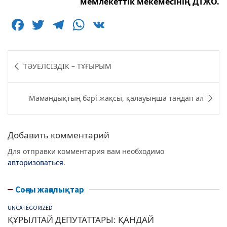
мемлекеттік мекемесінің ДТЖО.
F
T
T
W
V
a
w
el
h
K
c
itt
e
at
Навигация
ТӘУЕЛСІЗДІК – ТҰҒЫРЫМ
e
er
g
s
по
b
ra
A
записям
Мамандықтың бәрі жақсы, қалауыңша таңдап ал
o
m
p
o
p
k
Добавить комментарий
Для отправки комментария вам необходимо
авторизоваться
.
Соңғы жаңалықтар
UNCATEGORIZED
ҚҰРЫЛТАЙ ДЕПУТАТТАРЫ: ҚАНДАЙ