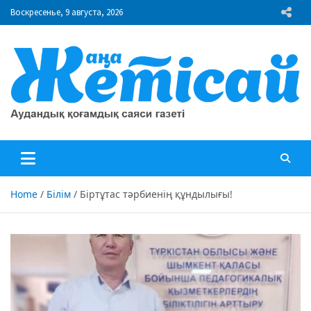
Skip
Воскресенье, 9 августа, 2026
to
content
"Жаңа Жетісай" газеті
Аудандық қоғамдық саяси газеті
Home
Білім
Біртұтас тәрбиенің құндылығы!