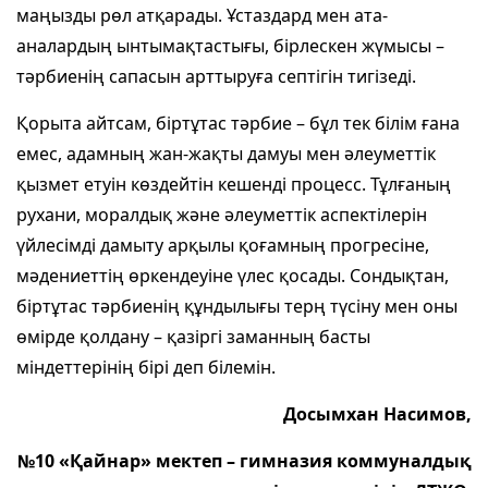
маңызды рөл атқарады. Ұстаздард мен ата-
аналардың ынтымақтастығы, бірлескен жүмысы –
тәрбиенің сапасын арттыруға септігін тигізеді.
Қорыта айтсам, біртұтас тәрбие – бұл тек білім ғана
емес, адамның жан-жақты дамуы мен әлеуметтік
қызмет етуін көздейтін кешенді процесс. Тұлғаның
рухани, моралдық және әлеуметтік аспектілерін
үйлесімді дамыту арқылы қоғамның прогресіне,
мәдениеттің өркендеуiне үлес қосады. Сондықтан,
біртұтас тәрбиенің құндылығы терң түсіну мен оны
өмірде қолдану – қазіргі заманның басты
міндеттерінің бірі деп білемін.
Досымхан Насимов,
№10 «Қайнар» мектеп – гимназия коммуналдық