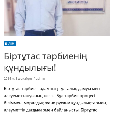
БІЛІМ
Біртұтас тәрбиенің
құндылығы!
2024 ж. 9 декабря
admin
Біртұтас тәрбие – адамның тұлғалық дамуы мен
әлеуеметтануының негізі. Бұл тәрбие процесі
біліммен, моралдық және рухани құндылықтармен,
әлеуметтік дағдылармен байланысты. Біртұтас