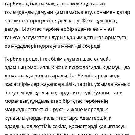
тәрбиенің басты мақсаты – жеке тұлғаның
толыққанды дамуын қамтамасыз ету, сонымен қатар
қоғамның прогресіне үлес қосу. Жеке тұлғаның
дамуы. Біртұтас тәрбие әрбір адамға өзін – өзі
тануға, әлеуметпен дұрыс қарым-қатынас орнатуға,
өз мүдделерін қорғауға мүмкіндік береді.
Тәрбие процесі тек білім алумен шектелмей,
адамның эмоциялық және психологиялық дамуында
да маңызды рөл атқарады. Тәрбиенің арқасында
жасөспірімдер жауапкершілік, тәртіп, ұжымда жұмыс
істеу секілді құндылықтарды игереді. Рухани және
моралдық құндылықтар біртқтвс тәрбиенің
маңызды аспектісі – рухани және моралдық
құндылықтарды қалыптастыру. Адамгершілік
адалдық, әділеттілік секілді қасиеттерді қалыптасуы
жастардың дүниетанымын кеңейтеді, оларға өмірлік