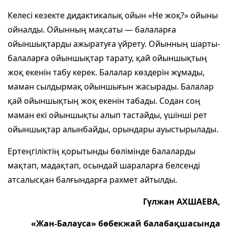
Келесі кезекте дидактикалық ойын «Не жоқ?» ойыны
ойналды. Ойынның мақсаты — балаларға
ойыншықтарды ажыратуға үйрету. Ойынның шарты-
балаларға ойыншықтар тарату, қай ойыншықтың
жоқ екенін табу керек. Балалар көздерін жұмады,
маман сылдырмақ ойыншығын жасырады. Балалар
қай ойыншықтың жоқ екенін табады. Содан соң
маман екі ойыншықты алып тастайды, үшінші рет
ойыншықтар алынбайды, орындары ауыстырылады.
Ертеңгіліктің қорытынды бөлімінде балаларды
мақтап, мадақтап, осындай шараларға белсенді
атсалысқан балғындарға рахмет айтылды.
Гүлжан АХШАЕВА,
«Жан-Балауса» бөбекжай балабақшасында