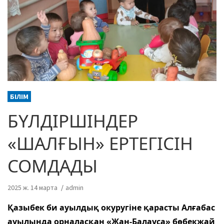
БІЛІМ
БҮЛДІРШІНДЕР
«ШАЛҒЫН» ЕРТЕГІСІН
СОМДАДЫ
2025 ж. 14 марта
admin
Қазыбек би ауылдық окуругіне қарасты Алғабас
ауылында орналасқан «Жан-Балауса» бөбекжай