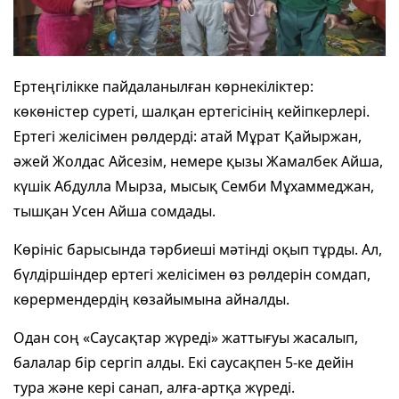
Ертеңгілікке пайдаланылған көрнекіліктер:
көкөністер суреті, шалқан ертегісінің кейіпкерлері.
Ертегі желісімен рөлдерді: атай Мұрат Қайыржан,
әжей Жолдас Айсезім, немере қызы Жамалбек Айша,
күшік Абдулла Мырза, мысық Семби Мұхаммеджан,
тышқан Усен Айша сомдады.
Көрініс барысында тәрбиеші мәтінді оқып тұрды. Ал,
бүлдіршіндер ертегі желісімен өз рөлдерін сомдап,
көрермендердің көзайымына айналды.
Одан соң «Саусақтар жүреді» жаттығуы жасалып,
балалар бір сергіп алды. Екі саусақпен 5-ке дейін
тура және кері санап, алға-артқа жүреді.