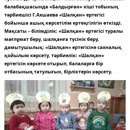
балабақшасында «Балдырған» кіші тобының
тәрбиешісі Г.Ахшаева «Шалқан» ертегісі
бойынша ашық көрсетілім ертеңгілігін өткізді.
Мақсаты – білімділік: «Шалқан» ертегісі туралы
мағлұмат беру, шалқанға түсінік беру,
дамытушылық: «Шалқан» ертегісіне сахналық
қойылым көрсету, тәрбиелік: «Шалқан»
ертегісін көрсете отырып, балаларға бір
отбасының татулығын, бірліктерін көрсету.