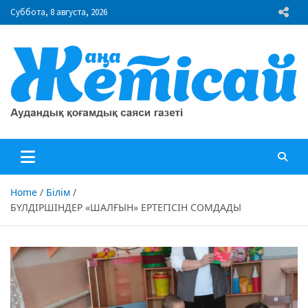
Skip
Суббота, 8 августа, 2026
to
content
"Жаңа Жетісай" газеті
Аудандық қоғамдық саяси газеті
Home
Білім
БҮЛДІРШІНДЕР «ШАЛҒЫН» ЕРТЕГІСІН СОМДАДЫ