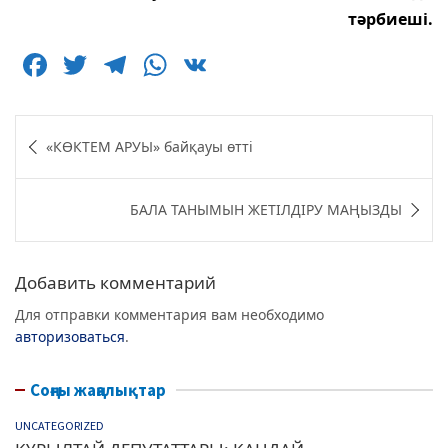
тәрбиеші.
F
T
T
W
V
a
w
el
h
K
c
itt
e
at
Навигация
«КӨКТЕМ АРУЫ» байқауы өтті
e
er
g
s
по
b
ra
A
записям
БАЛА ТАНЫМЫН ЖЕТІЛДІРУ МАҢЫЗДЫ
o
m
p
o
p
k
Добавить комментарий
Для отправки комментария вам необходимо
авторизоваться
.
Соңғы жаңалықтар
UNCATEGORIZED