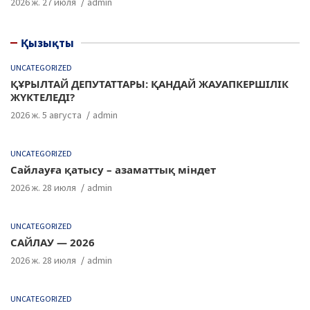
2026 ж. 27 июля
admin
Қызықты
UNCATEGORIZED
ҚҰРЫЛТАЙ ДЕПУТАТТАРЫ: ҚАНДАЙ ЖАУАПКЕРШІЛІК
ЖҮКТЕЛЕДІ?
2026 ж. 5 августа
admin
UNCATEGORIZED
Сайлауға қатысу – азаматтық міндет
2026 ж. 28 июля
admin
UNCATEGORIZED
САЙЛАУ — 2026
2026 ж. 28 июля
admin
UNCATEGORIZED