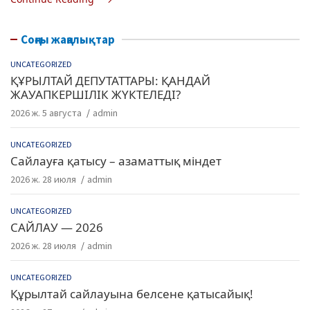
Соңғы жаңалықтар
UNCATEGORIZED
ҚҰРЫЛТАЙ ДЕПУТАТТАРЫ: ҚАНДАЙ
ЖАУАПКЕРШІЛІК ЖҮКТЕЛЕДІ?
2026 ж. 5 августа
admin
UNCATEGORIZED
Сайлауға қатысу – азаматтық міндет
2026 ж. 28 июля
admin
UNCATEGORIZED
САЙЛАУ — 2026
2026 ж. 28 июля
admin
UNCATEGORIZED
Құрылтай сайлауына белсене қатысайық!