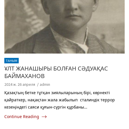
ТАНЫМ
ҰЛТ ЖАНАШЫРЫ БОЛҒАН СӘДУАҚАС
БАЙМАХАНОВ
2024 ж. 26 апреля
admin
Қазақтың бетке тұтқан зиялыларының бірі, көрнекті
қайраткер, нақақтан жала жабылып сталиндік террор
кезеңіндегі саяси қуғын-сүргін құрбаны…
Continue Reading