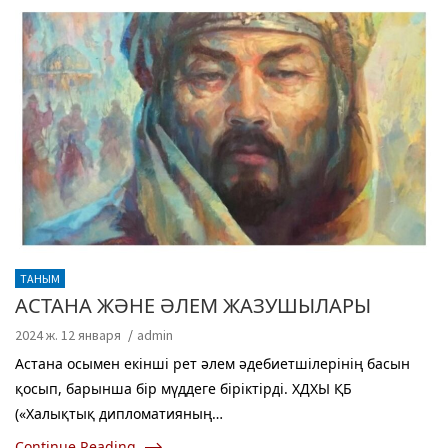
ТАНЫМ
АСТАНА ЖӘНЕ ӘЛЕМ ЖАЗУШЫЛАРЫ
2024 ж. 12 января
admin
Астана осымен екінші рет әлем әдебиетшілерінің басын
қосып, барынша бір мүддеге біріктірді. ХДХЫ ҚБ
(«Халықтық дипломатияның…
Continue Reading