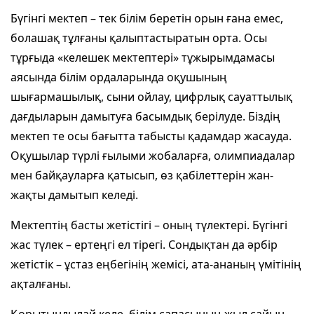
Бүгінгі мектеп – тек білім беретін орын ғана емес,
болашақ тұлғаны қалыптастыратын орта. Осы
тұрғыда «келешек мектептері» тұжырымдамасы
аясында білім ордаларында оқушының
шығармашылық, сыни ойлау, цифрлық сауаттылық
дағдыларын дамытуға басымдық берілуде. Біздің
мектеп те осы бағытта табысты қадамдар жасауда.
Оқушылар түрлі ғылыми жобаларға, олимпиадалар
мен байқауларға қатысып, өз қабілеттерін жан-
жақты дамытып келеді.
Мектептің басты жетістігі – оның түлектері. Бүгінгі
жас түлек – ертеңгі ел тірегі. Сондықтан да әрбір
жетістік – ұстаз еңбегінің жемісі, ата-ананың үмітінің
ақталғаны.
Қорытындылай келе, білім сапасының жыл сайын