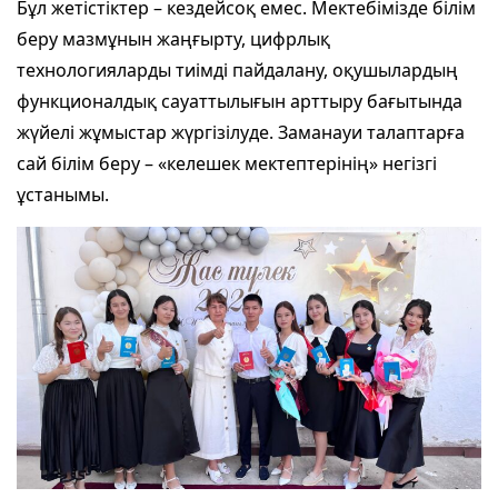
Бұл жетістіктер – кездейсоқ емес. Мектебімізде білім
беру мазмұнын жаңғырту, цифрлық
технологияларды тиімді пайдалану, оқушылардың
функционалдық сауаттылығын арттыру бағытында
жүйелі жұмыстар жүргізілуде. Заманауи талаптарға
сай білім беру – «келешек мектептерінің» негізгі
ұстанымы.