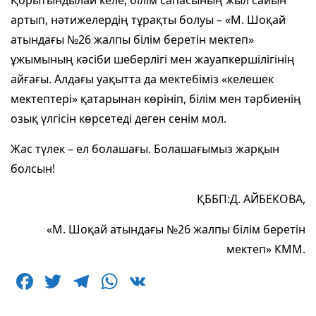
артып, нәтижелердің тұрақты болуы – «М. Шоқай
атындағы №26 жалпы білім беретін мектеп»
ұжымының кәсіби шеберлігі мен жауапкершілігінің
айғағы. Алдағы уақытта да мектебіміз «келешек
мектептері» қатарынан көрініп, білім мен тәрбиенің
озық үлгісін көрсетеді деген сенім мол.
Жас түлек – ел болашағы. Болашағымыз жарқын
болсын!
ҚББП:Д. АЙБЕКОВА,
«М. Шоқай атындағы №26 жалпы білім беретін
мектеп» КММ.
F
T
T
W
V
a
w
el
h
K