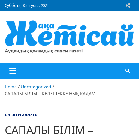
Skip
Суббота, 8 августа, 2026
to
content
"Жаңа Жетісай" газеті
Аудандық қоғамдық саяси газеті
Home
Uncategorized
САПАЛЫ БІЛІМ – КЕЛЕШЕККЕ НЫҚ ҚАДАМ
UNCATEGORIZED
САПАЛЫ БІЛІМ –