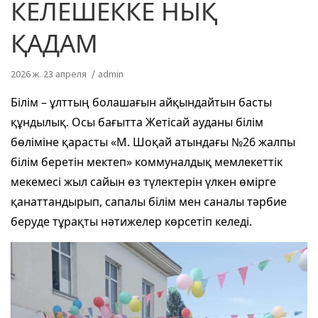
КЕЛЕШЕККЕ НЫҚ
ҚАДАМ
2026 ж. 23 апреля
admin
Білім – ұлттың болашағын айқындайтын басты
құндылық. Осы бағытта Жетісай ауданы білім
бөліміне қарасты «М. Шоқай атындағы №26 жалпы
білім беретін мектеп» коммуналдық мемлекеттік
мекемесі жыл сайын өз түлектерін үлкен өмірге
қанаттандырып, сапалы білім мен саналы тәрбие
беруде тұрақты нәтижелер көрсетіп келеді.