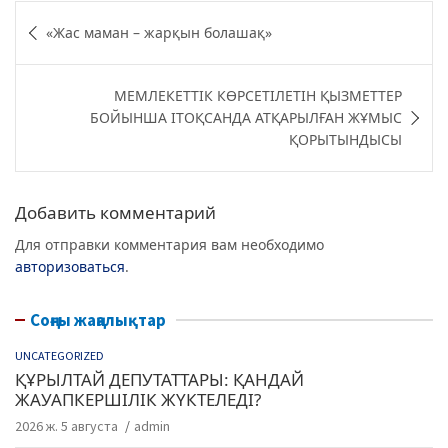
c
itt
e
at
Навигация
«Жас маман – жарқын болашақ»
e
er
g
s
по
b
ra
A
записям
МЕМЛЕКЕТТІК КӨРСЕТІЛЕТІН ҚЫЗМЕТТЕР
o
m
p
БОЙЫНША IТОҚСАНДА АТҚАРЫЛҒАН ЖҰМЫС
o
p
ҚОРЫТЫНДЫСЫ
k
Добавить комментарий
Для отправки комментария вам необходимо
авторизоваться
.
Соңғы жаңалықтар
UNCATEGORIZED
ҚҰРЫЛТАЙ ДЕПУТАТТАРЫ: ҚАНДАЙ
ЖАУАПКЕРШІЛІК ЖҮКТЕЛЕДІ?
2026 ж. 5 августа
admin