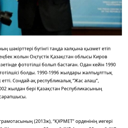
ң шәкірттері бүгінгі таңда халқына қызмет етіп
 еңбек жолын Оңтүстік Қазақстан облысы Киров
азетінде фототілші болып бастаған. Одан кейін 1990
ототілшісі болды. 1990-1996 жылдары жалпыұлттық
 етті. Сондай-ақ республикалық “Жас алаш”,
. 2002 жылдан бері Қазақстан Республикасының
 сарапшысы.
рамотасының (2013ж), “ҚҰРМЕТ” орденінің иегері