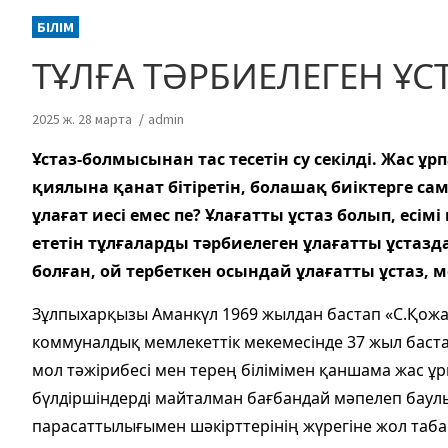
БІЛІМ
ТҰЛҒА ТӘРБИЕЛЕГЕН ҰС
2025 ж. 28 марта
admin
Ұстаз-болмысынан тас тесетін су секілді. Жас 
қиялына қанат бітіретін, болашақ биіктерге с
ұлағат иесі емес пе? Ұлағатты ұстаз болып, есім
ететін тұлғаларды тәрбиелеген ұлағатты ұстаз
болған, ой тербеткен осындай ұлағатты ұстаз, 
Зұлпыхарқызы Аманкүл 1969 жылдан бастап «С.Қожа
коммуналдық мемлекеттік мекемесінде 37 жыл баста
мол тәжірибесі мен терең білімімен қаншама жас ұ
бүлдіршіндерді майталман бағбандай мәпелеп баулы
парасаттылығымен шәкірттерінің жүрегіне жол таба 