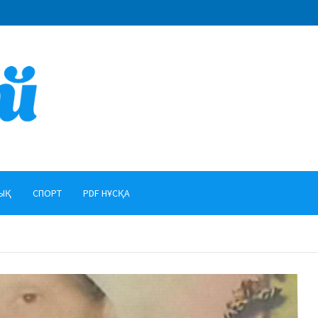
ЫҚ
СПОРТ
PDF НҰСҚА