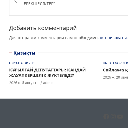
по
ЕРЕКШЕЛІКТЕРІ
b
ra
A
записям
o
m
p
o
p
Добавить комментарий
k
Для отправки комментария вам необходимо
авторизоватьс
Қызықты
UNCATEGORIZED
UNCATEGORIZE
ҚҰРЫЛТАЙ ДЕПУТАТТАРЫ: ҚАНДАЙ
Сайлауға қ
ЖАУАПКЕРШІЛІК ЖҮКТЕЛЕДІ?
2026 ж. 28 ию
2026 ж. 5 августа
admin
Facebo
Insta
Yo