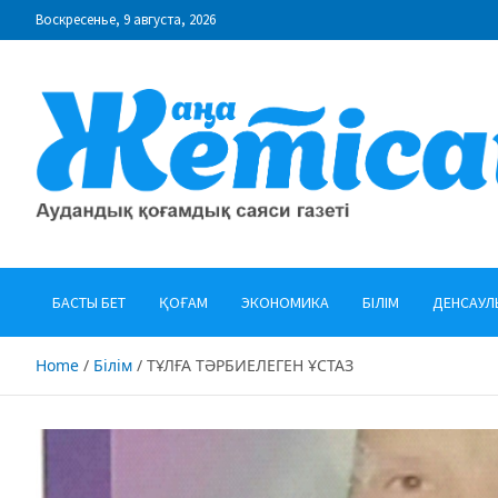
Skip
Воскресенье, 9 августа, 2026
to
content
"Жаңа Жетісай" газеті
Аудандық қоғамдық саяси газеті
БАСТЫ БЕТ
ҚОҒАМ
ЭКОНОМИКА
БІЛІМ
ДЕНСАУЛ
Home
Білім
ТҰЛҒА ТӘРБИЕЛЕГЕН ҰСТАЗ