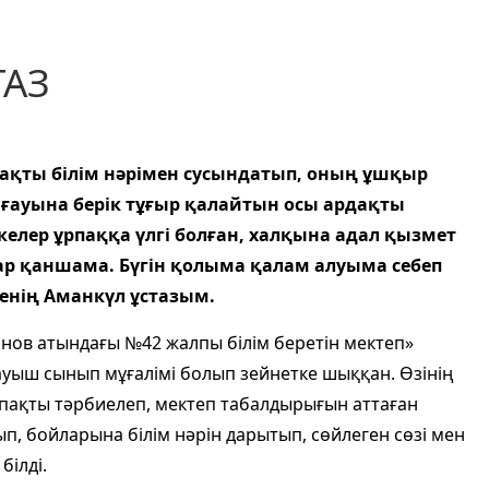
ТАЗ
ұрпақты білім нәрімен сусындатып, оның ұшқыр
амғауына берік тұғыр қалайтын осы ардақты
і келер ұрпаққа үлгі болған, халқына адал қызмет
дар қаншама. Бүгін қолыма қалам алуыма себеп
менің Аманкүл ұстазым.
нов атындағы №42 жалпы білім беретін мектеп»
уыш сынып мұғалімі болып зейнетке шыққан. Өзінің
рпақты тәрбиелеп, мектеп табалдырығын аттаған
п, бойларына білім нәрін дарытып, сөйлеген сөзі мен
білді.