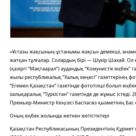
«Ұстазы жақсының-ұстанымы жақсы» демекші, анамны
жатқан тұлғалар. Солардың бірі — Шүкір Шахай. Ол
(қазіргі “Мақтаарал”) аудандық “Комунистік еңбек” г
жылы республикалық ”Халық кеңесі” газеттерінің ф
“Егемен Қазақстан” газетінде фототілші болып еңбек
халықаралық “Түркістан” газетінде де жұмыс істеді
Премьер-Министр Кеңсесі Баспасөз қызметінің Бас
Оның еңбек жолында жеткен жетістіктері
Қазақстан Республикасының Президентінің Құрмет г