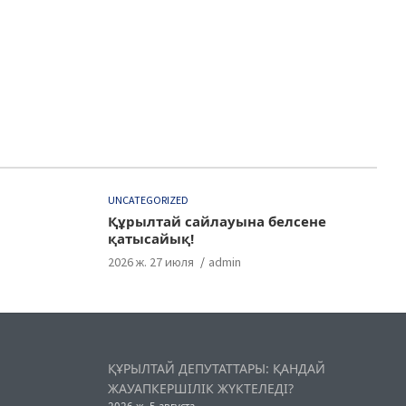
UNCATEGORIZED
Құрылтай сайлауына белсене
қатысайық!
2026 ж. 27 июля
admin
ҚҰРЫЛТАЙ ДЕПУТАТТАРЫ: ҚАНДАЙ
ЖАУАПКЕРШІЛІК ЖҮКТЕЛЕДІ?