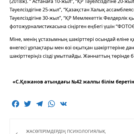
(2018ж). “ Астанаға 10-жыл”, “ҚР Тәуелсіздігіне 20-жы
Тәуелсіздігіне 25-жыл”, “Қазақстан Халық ассамблея
Тәуелсіздігіне 30-жыл”, “ҚР Мемлекеттік Фелдерлік 
фотожурналистикасына сіңірген еңбегі үшін “ФОТО
Міне, менің ұстазымның шәкірттері осындай еліне қ
өнегесі ұрпақтары мен өзі оқытқан шәкірттеріне дән
шәкірттеріңіз сізді ұмытпайды. Жәннаттың төрінде
«С.Қожанов атындағы №42 жалпы білім береті
F
T
T
W
V
a
w
el
h
K
c
itt
e
at
Навигация
e
er
g
s
ЖАСӨПІРІМДЕРДІҢ ПСИХОЛОГИЯЛЫҚ