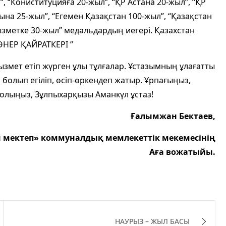
л”, “Кониституцияға 20-жыл”, “ҚР Астана 20-жыл”, “ҚР
сына 25-жыл”, “Егемен Қазақстан 100-жыл”, “Қазақстан
қызметке 30-жыл” медальдардың иегері. Қазахстан
ӨНЕР ҚАЙРАТКЕРІ ”
ызмет етіп жүрген ұлы тұлғалар. Ұстазымның ұлағатты
 болып егіліп, өсіп-өркендеп жатыр. Ұрпағыңыз,
 болыңыз, Зұлпыхарқызы А
манкүл ұстаз!
Ғалымжан Бектаев,
н мектеп» коммуналдық мемлекеттік мекемесінің
Аға вожатыйы.
НАУРЫЗ – ЖЫЛ БАСЫ