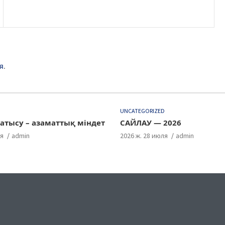
я
.
D
UNCATEGORIZED
атысу – азаматтық міндет
САЙЛАУ — 2026
ля
admin
2026 ж. 28 июля
admin
ok
gram
uTube