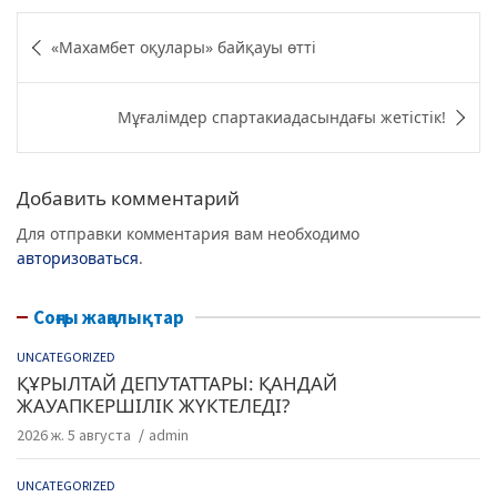
c
itt
e
at
Навигация
«Махамбет оқулары» байқауы өтті
e
er
g
s
по
b
ra
A
записям
Мұғалімдер спартакиадасындағы жетістік!
o
m
p
o
p
k
Добавить комментарий
Для отправки комментария вам необходимо
авторизоваться
.
Соңғы жаңалықтар
UNCATEGORIZED
ҚҰРЫЛТАЙ ДЕПУТАТТАРЫ: ҚАНДАЙ
ЖАУАПКЕРШІЛІК ЖҮКТЕЛЕДІ?
2026 ж. 5 августа
admin
UNCATEGORIZED