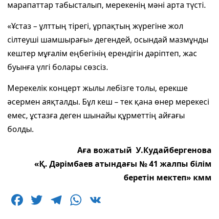
марапаттар табысталып, мерекенің мәні арта түсті.
«Ұстаз – ұлттың тірегі, ұрпақтың жүрегіне жол
сілтеуші шамшырағы» дегендей, осындай мазмұнды
кештер мұғалім еңбегінің ерендігін дәріптеп, жас
буынға үлгі болары сөзсіз.
Мерекелік концерт жылы лебізге толы, ерекше
әсермен аяқталды. Бұл кеш – тек қана өнер мерекесі
емес, ұстазға деген шынайы құрметтің айғағы
болды.
Аға вожатый У.Кудайбергенова
«Қ. Дәрімбаев атындағы № 41 жалпы білім
беретін мектеп» кмм
F
T
T
W
V
a
w
el
h
K