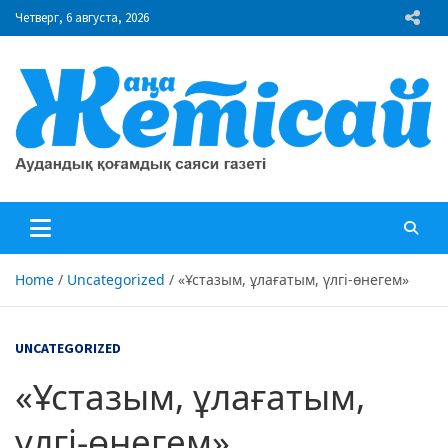
Skip
Четверг, 6 августа, 2026
to
content
"Жаңа Жетісай" газеті
Аудандық қоғамдық саяси газеті
Home
Uncategorized
«Ұстазым, ұлағатым, үлгі-өнегем»
UNCATEGORIZED
«Ұстазым, ұлағатым,
үлгі-өнегем»