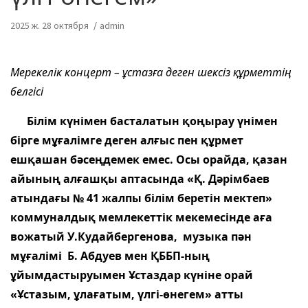
2025 ж. 28 октября
admin
Мерекелік концерт – ұстазға деген шексіз құрметтің
белгісі
Білім күнімен басталатын қоңырау үнімен
бірге мұғалімге деген алғыс пен құрмет
ешқашан бәсеңдемек емес. Осы орайда, қазан
айының алғашқы аптасында «Қ. Дәрімбаев
атындағы № 41 жалпы білім беретін мектеп»
коммуналдық мемлекеттік мекемесінде аға
вожатый У.Кудайбергенова, музыка пән
мұғалімі Б. Абдуев мен ҚББП-ның
ұйымдастыруымен Ұстаздар күніне орай
«Ұстазым, ұлағатым, үлгі-өнегем» атты