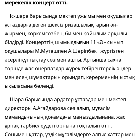
мерекелік концерт өтті.
Іс-шара барысында мектеп ұжымы мен оқушылар
ұстаздарға деген шексіз ризашылықтарын ән-
жырмен, көркемсөзбен, би мен қойылым арқылы
білдірді. Концерттің шымылдығын 11 «Ә» сынып
оқушылары М.Мүташпен А.Шәріпбек жүргізген
әсерлі құттықтау сөзімен ашты. Артынша сахна
төрінде жас өнерпаздар жүрек тебірентерлік әндер
мен өлең шумақтарын орындап, көрерменнің ыстық
ықыласына бөленді.
Шара барысында ардагер ұстаздар мен мектеп
директоры А.Агайдарова сөз алып, мұғалім
мамандығының қоғамдағы маңыздылығына, жас
ұрпақ тәрбиелеудегі орнына тоқталып өтті.
Сонымен қатар, үздік мұғалімдерге алғыс хаттар мен