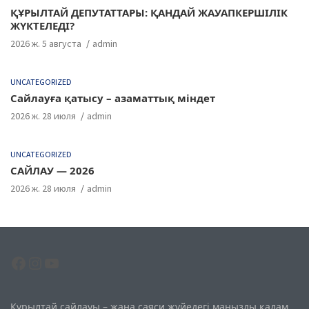
ҚҰРЫЛТАЙ ДЕПУТАТТАРЫ: ҚАНДАЙ ЖАУАПКЕРШІЛІК
ЖҮКТЕЛЕДІ?
2026 ж. 5 августа
admin
UNCATEGORIZED
Сайлауға қатысу – азаматтық міндет
2026 ж. 28 июля
admin
UNCATEGORIZED
САЙЛАУ — 2026
2026 ж. 28 июля
admin
Facebook
Instagram
YouTube
Құрылтай сайлауы – жаңа саяси жүйедегі маңызды қадам