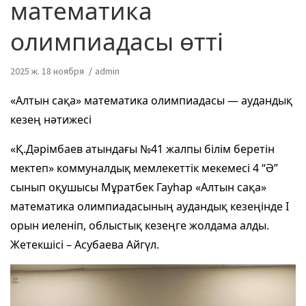
математика
олимпиадасы өтті
2025 ж. 18 ноября
admin
«Алтын сақа» математика олимпиадасы — аудандық
кезең нәтижесі
«Қ.Дәрімбаев атындағы №41 жалпы білім беретін
мектеп» коммуналдық мемлекеттік мекемесі 4 “Ә”
сынып оқушысы Мұратбек Гауһар «Алтын сақа»
математика олимпиадасының аудандық кезеңінде I
орын иеленіп, облыстық кезеңге жолдама алды.
Жетекшісі – Асубаева Айгүл.