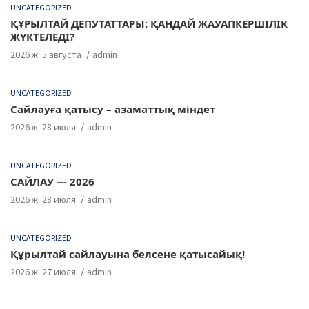
UNCATEGORIZED
ҚҰРЫЛТАЙ ДЕПУТАТТАРЫ: ҚАНДАЙ ЖАУАПКЕРШІЛІК
ЖҮКТЕЛЕДІ?
2026 ж. 5 августа
admin
UNCATEGORIZED
Сайлауға қатысу – азаматтық міндет
2026 ж. 28 июля
admin
UNCATEGORIZED
САЙЛАУ — 2026
2026 ж. 28 июля
admin
UNCATEGORIZED
Құрылтай сайлауына белсене қатысайық!
2026 ж. 27 июля
admin