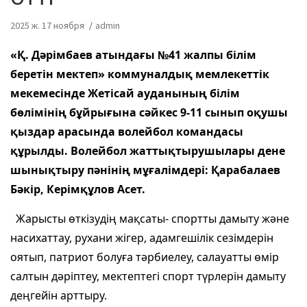
2025 ж. 17 ноября
admin
«Қ. Дәрімбаев атындағы №41 жалпы білім
беретін мектеп» коммуналдық мемлекеттік
мекемесінде Жетісай ауданының білім
бөлімінің бұйрығына сәйкес 9-11 сынып оқушы
қыздар арасында волейбол командасы
құрылды. Волейбол жаттықтырушылары дене
шынықтыру пәнінің мұғалімдері: Қарабалаев
Бәкір, Керімқұлов Асет.
Жарысты өткізудің мақсаты- спортты дамыту және
насихаттау, рухани жігер, адамгешілік сезімдерін
оятып, патриот болуға тәрбиелеу, салауатты өмір
салтын дәріптеу, мектептегі спорт түрлерін дамыту
деңгейін арттыру.