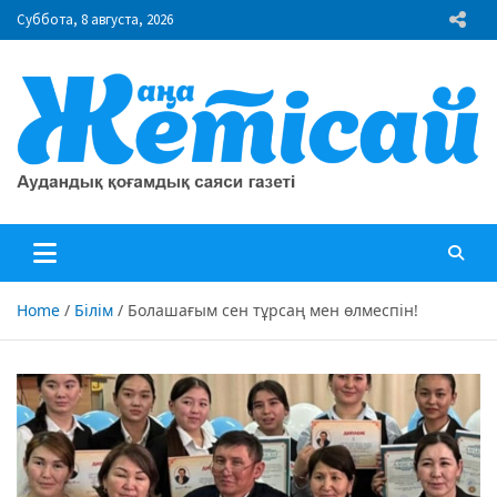
Skip
Суббота, 8 августа, 2026
to
content
"Жаңа Жетісай" газеті
Аудандық қоғамдық саяси газеті
Home
Білім
Болашағым сен тұрсаң мен өлмеспін!