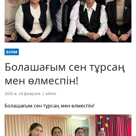
БІЛІМ
Болашағым сен тұрсаң
мен өлмеспін!
2025 ж. 24 февраля
admin
Болашағым сен тұрсаң мен өлмеспін!