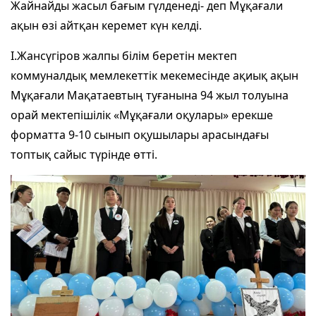
Жайнайды жасыл бағым гүлденеді- деп Мұқағали
ақын өзі айтқан керемет күн келді.
І.Жансүгіров жалпы білім беретін мектеп
коммуналдық мемлекеттік мекемесінде ақиық ақын
Мұқағали Мақатаевтың туғанына 94 жыл толуына
орай мектепішілік «Мұқағали оқулары» ерекше
форматта 9-10 сынып оқушылары арасындағы
топтық сайыс түрінде өтті.