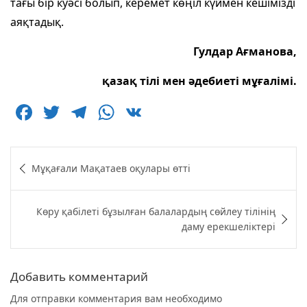
тағы бір куәсі болып, керемет көңіл күймен кешімізді
аяқтадық.
Гулдар Ағманова,
қазақ тілі мен әдебиеті мұғалімі.
F
T
T
W
V
a
w
el
h
K
c
itt
e
at
Навигация
Мұқағали Мақатаев оқулары өтті
e
er
g
s
по
b
ra
A
записям
Көру қабілеті бұзылған балалардың сөйлеу тілінің
o
m
p
даму ерекшеліктері
o
p
k
Добавить комментарий
Для отправки комментария вам необходимо