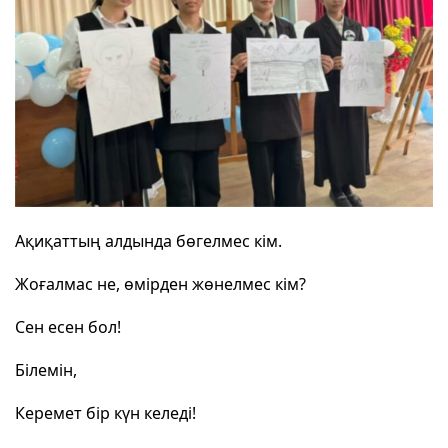
Ақиқаттың алдында бөгелмес кім.
Жоғалмас не, өмірден жөнелмес кім?
Сен есен бол!
Білемін,
Керемет бір күн келеді!