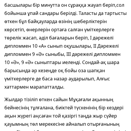
басшылары бір минутта он сұраққа жауап беріп,сол
бойынша ұпай сандары берілді. Таласты да тартысты
өткен бұл байқауларда өзінің шеберліктерін
көрсетіп, өнерлерін ортаға салған үміткерлерге
төрелік жасап, әділ бағаларын беріп, І дәрежелі
дипломмен 10 «А» сынып оқушылары, ІІ Дәрежелі
дипломмен 9 «Ә» сыныбы, ІІІ дәрежелі дипломмен
10 «Ә», 9 «Ә» сыныптары иеленді. Сондай-ақ шара
барысында әр кезеңде оқ бойы оза шапқан
үміткерлерге де баса назар аударылып, Алғыс
хаттармен марапатталды.
Жылдар тізіліп өткен сайын Мұқағали ақынның
бейнесінің тұлғалана, биіктей түскенінің бір кездері
ақын жүрегі аңсаған той қазіргі таңда жыр сүйер
қауымның төл мерекесіне айналып отырғанының