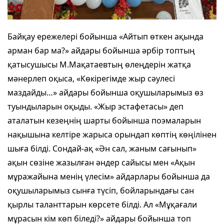
Байқау ережелері бойынша «Айтып өткен ақында
арман бар ма?» айдары бойынша әрбір топтың
қатысушысы М.Мақатаевтың өлеңдерін жатқа
мәнерлеп оқыса, «Көкірегімде жыр сәулесі
маздайды…» айдары бойынша оқушыларымыз өз
туындыларын оқыды. «Жыр эстафетасы» деп
аталатын кезеңнің шарты бойынша поэмаларын
нақышына келтіре жарыса орындап көптің көңілінен
шыға білді. Сондай-ақ «Ән сал, жаным сағынып»
ақын сөзіне жазылған әндер сайысы мен «Ақын
мұражайына менің үлесім» айдарлары бойынша да
оқушыларымыз сынға түсіп, бойларындағы сан
қырлы таланттарын көрсете білді. Ал «Мұқағали
мұрасын кім көп біледі?» айдары бойынша топ