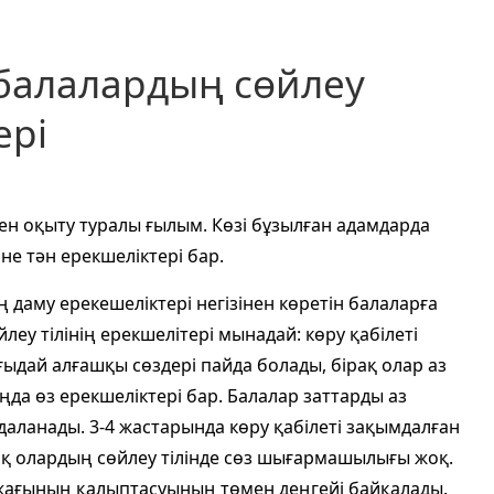
 балалардың сөйлеу
ері
ен оқыту туралы ғылым. Көзі бұзылған адамдарда
не тән ерекшеліктері бар.
ң даму ерекешеліктері негізінен көретін балаларға
еу тілінің ерекшелітері мынадай: көру қабілеті
дай алғашқы сөздері пайда болады, бірақ олар аз
ңда өз ерекшеліктері бар. Балалар заттарды аз
йдаланады. 3-4 жастарында көру қабілеті зақымдалған
рақ олардың сөйлеу тілінде сөз шығармашылығы жоқ.
 жағының қалыптасуының төмен деңгейі байқалады.