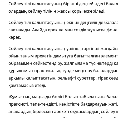
Сөйлеу тілі қалыптасуның бірінші деңгейіндегі бал
олардың сөйлеу тілінің жақсы қоры ескеріледі.
Сөйлеу тілі қалыптасуының екінші деңгейінде балал
сақталады. Алайда ерекше мән сөздік жұмысқа,фон
керек.
Сөйлеу тілі қалыптасуының үшінші,төртінші жағдай
ойын,таным әрекетін дамытуға бағытталған элементте
образымен сәйкестендіру, жалпылама түсініктерді қ
құрылымын практикалық түрде меңгеру балалардың 
арқылы қалыптасатын, рельефті суреттер, тірек сөз
қамтамасыз етеді.
Жұмыстың маңызды бөлігі болып табылатыны балал
праксисті, тепе-теңдікті, кеңістікте бағдарлауын жет
аналардың бірлескен әрекеті оқушылардың сөйлеу қо