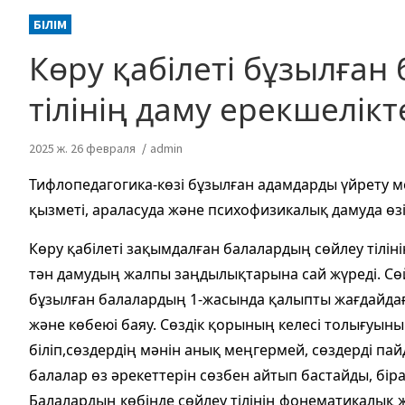
БІЛІМ
Көру қабілеті бұзылған
тілінің даму ерекшелікт
2025 ж. 26 февраля
admin
Тифлопедагогика-көзі бұзылған адамдарды үйрету м
қызметі, араласуда және психофизикалық дамуда өзі
Көру қабілеті зақымдалған балалардың сөйлеу тіліні
тән дамудың жалпы заңдылықтарына сай жүреді. Сөйл
бұзылған балалардың 1-жасында қалыпты жағдайдағы
және көбеюі баяу. Сөздік қорының келесі толығуыны
біліп,сөздердің мәнін анық меңгермей, сөздерді па
балалар өз әрекеттерін сөзбен айтып бастайды, бі
Балалардың көбінде сөйлеу тілінің фонематикалық