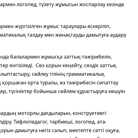
алармен логопед, түзету жұмысын жоспарлау кезінде
армен жүргізілген жұмыс тараулары ескеріліп,
ематикалық талдау мен жинақтауды дамытуға аудару
ында балалармен жұмысқа заттық-тәжірибелік,
р енгізіледі. Сөз қорын кеңейту, сөздік заттық
алыптастыру, сөйлеу тілінің грамматикалық
қоршаған орта туралы, өз тәжірибесін сипаттау
дер, түсініктер бойынша сөйлем құрастыруға көшуін
ардың моторлы дағдыларын, конструктивті
ілдіру. Тифлопедагог, тәрбиеші, логопед,
ата-
рын дамытуға негіз салып, мектепте сәтті оқуға,