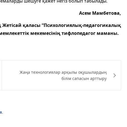
лемаларды шешуге қажет негіз болып табылады.
Асем Мамбетова,
ң Жетісай қаласы “Психологиялық-педагогикалық
 мемлекеттік мекемесінің тифлопедагог маманы.
Жаңа технологиялар арқылы оқушылардың
білім сапасын арттыру
я
.