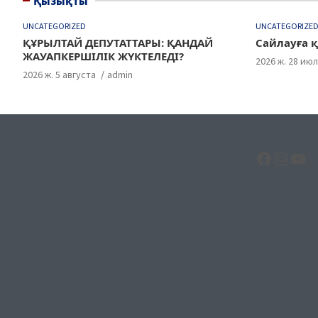
Қызықты
UNCATEGORIZED
UNCATEGORIZE
ҚҰРЫЛТАЙ ДЕПУТАТТАРЫ: ҚАНДАЙ
Сайлауға қ
ЖАУАПКЕРШІЛІК ЖҮКТЕЛЕДІ?
2026 ж. 28 ию
2026 ж. 5 августа
admin
Facebo
Insta
Yo