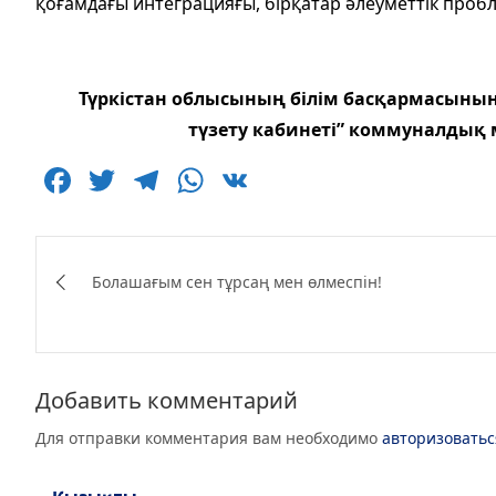
қоғамдағы интеграцияғы, бірқатар әлеуметтік проб
Түркістан облысының білім басқармасыны
түзету кабинеті” коммуналдық
F
T
T
W
V
a
w
el
h
K
c
itt
e
at
Навигация
e
er
g
s
Болашағым сен тұрсаң мен өлмеспін!
по
b
ra
A
записям
o
m
p
o
p
Добавить комментарий
k
Для отправки комментария вам необходимо
авторизоватьс