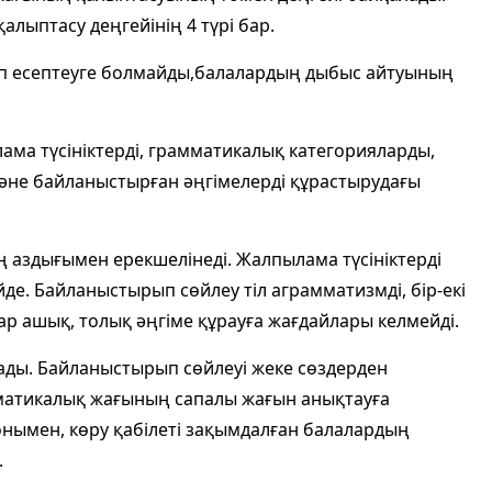
алыптасу деңгейінің 4 түрі бар.
 деп есептеуге болмайды,балалардың дыбыс айтуының
лама түсініктерді, грамматикалық категорияларды,
және байланыстырған әңгімелерді құрастырудағы
ың аздығымен ерекшелінеді. Жалпылама түсініктерді
йде. Байланыстырып сөйлеу тіл аграмматизмді, бір-екі
ар ашық, толық әңгіме құрауға жағдайлары келмейді.
ады. Байланыстырып сөйлеуі жеке сөздерден
мматикалық жағының сапалы жағын анықтауға
онымен, көру қабілеті зақымдалған балалардың
.