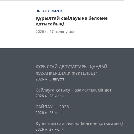
UNCATEGORIZED
Құрылтай сайлауына белсене
қатысайық!
2026 ж. 27 июля
admin
ҚҰРЫЛТАЙ ДЕПУТАТТАРЫ: ҚАНДАЙ
ЖАУАПКЕРШІЛІК ЖҮКТЕЛЕДІ?
2026 ж. 5 августа
Сайлауға қатысу – азаматтық міндет
2026 ж. 28 июля
САЙЛАУ — 2026
2026 ж. 28 июля
Құрылтай сайлауына белсене қатысайық!
2026 ж. 27 июля