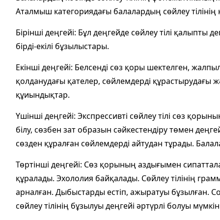
Аталмыш категориядағы балалардың сөйлеу тілінің қ
Бірінші деңгейі: Бұл деңгейде сөйлеу тілі қалыпты
бірді-екілі бұзылыстары.
Екінші деңгейі: Белсенді сөз қоры шектелген, жалпы
қолданудағы қателер, сөйлемдерді құрастырудағы 
құиындықтар.
Үшінші деңгейі: Экспрессивті сөйлеу тілі сөз қорын
білу, сөзбен зат образын сәйкестендіру төмен деңге
сөзден құралған сөйлемдерді айтудан тұрады. Балал
Төртінші деңгейі: Сөз қорының аздығымен сипаттал
құралады. Эхололия байқалады. Сөйлеу тілінің гра
арналған. Дыбыстарды естіп, ажыратуы бұзылған. С
сөйлеу тілінің бұзылуы деңгейі әртүрлі болуы мүмкін