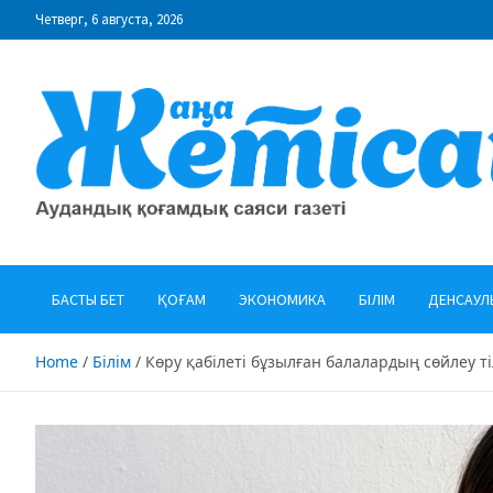
Skip
Четверг, 6 августа, 2026
to
content
"Жаңа Жетісай" газеті
Аудандық қоғамдық саяси газеті
БАСТЫ БЕТ
ҚОҒАМ
ЭКОНОМИКА
БІЛІМ
ДЕНСАУЛ
Home
Білім
Көру қабілеті бұзылған балалардың сөйлеу ті