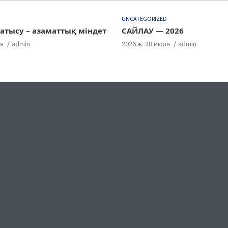
D
UNCATEGORIZED
атысу – азаматтық міндет
САЙЛАУ — 2026
ля
admin
2026 ж. 28 июля
admin
ok
gram
uTube