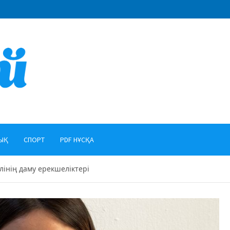
ЫҚ
СПОРТ
PDF НҰСҚА
лінің даму ерекшеліктері