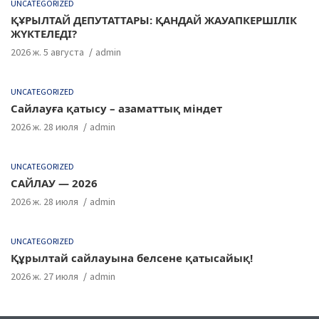
UNCATEGORIZED
ҚҰРЫЛТАЙ ДЕПУТАТТАРЫ: ҚАНДАЙ ЖАУАПКЕРШІЛІК
ЖҮКТЕЛЕДІ?
2026 ж. 5 августа
admin
UNCATEGORIZED
Сайлауға қатысу – азаматтық міндет
2026 ж. 28 июля
admin
UNCATEGORIZED
САЙЛАУ — 2026
2026 ж. 28 июля
admin
UNCATEGORIZED
Құрылтай сайлауына белсене қатысайық!
2026 ж. 27 июля
admin