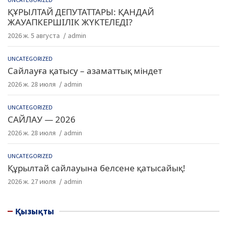
ҚҰРЫЛТАЙ ДЕПУТАТТАРЫ: ҚАНДАЙ
ЖАУАПКЕРШІЛІК ЖҮКТЕЛЕДІ?
2026 ж. 5 августа
admin
UNCATEGORIZED
Сайлауға қатысу – азаматтық міндет
2026 ж. 28 июля
admin
UNCATEGORIZED
САЙЛАУ — 2026
2026 ж. 28 июля
admin
UNCATEGORIZED
Құрылтай сайлауына белсене қатысайық!
2026 ж. 27 июля
admin
Қызықты