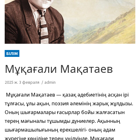
БІЛІМ
Мұқағали Мақатаев
2025 ж. 3 февраля
admin
Мұқағали Мақатаев — қазақ әдебиетінің асқан ірі
тұлғасы, ұлы ақын, поэзия әлемінің жарық жұлдызы.
Оның шығармалары ғасырлар бойы жалғасатын
терең мағыналы тұшымды дүниелер. Ақынның
шығармашылығының ерекшелігі- оның адам
жүрегіне көңіліне терең үңілуінде. Мұқағали