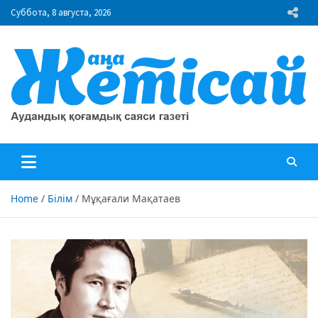
Skip
Суббота, 8 августа, 2026
to
content
"Жаңа Жетісай" газеті
Аудандық қоғамдық саяси газеті
Home
Білім
Мұқағали Мақатаев