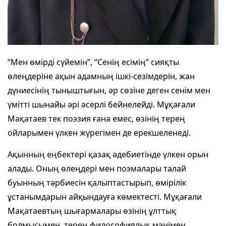
“Мен өмірді сүйемін”, “Сенің есімің” сияқты
өлеңдеріне ақын адамның ішкі-сезімдерін, жан
дүниесінің тыныштығын, әр сөзіне деген сенім мен
үмітті шынайы әрі әсерлі бейнелейді. Мұқағали
Мақатаев тек поэзия ғана емес, өзінің терең
ойларымен үлкен жүрегімен де ерекшеленеді.
Ақынның еңбектері қазақ әдебиетінде үлкен орын
алады. Оның өлеңдері мен поэмалары талай
буынның тәрбиесін қалыптастырып, өмірілік
ұстанымдарын айқындауға көмектесті. Мұқағали
Мақатаевтың шығармалары өзінің ұлттық
болмысымен, терең философиялық мәнімен,