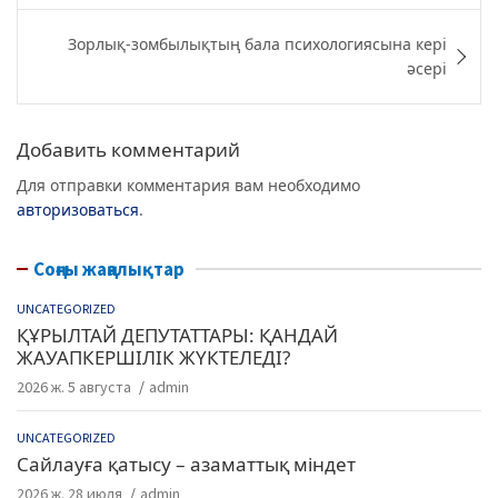
b
ra
A
записям
Зорлық-зомбылықтың бала психологиясына кері
o
m
p
әсері
o
p
k
Добавить комментарий
Для отправки комментария вам необходимо
авторизоваться
.
Соңғы жаңалықтар
UNCATEGORIZED
ҚҰРЫЛТАЙ ДЕПУТАТТАРЫ: ҚАНДАЙ
ЖАУАПКЕРШІЛІК ЖҮКТЕЛЕДІ?
2026 ж. 5 августа
admin
UNCATEGORIZED
Сайлауға қатысу – азаматтық міндет
2026 ж. 28 июля
admin