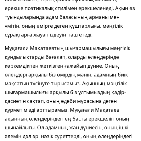
ерекше поэтикалық стилімен ерекшеленеді. Ақын өз
туындыларында адам баласының арманы мен
үмітін, оның өмірге деген құштарлығы, мәңгілік
сұрақтарға жауап іздеуін паш етеді.
Мұқағали Мақатаевтың шығармашылығы мәңгілік
құндылықтарды бағалап, оларды өлеңдерінде
көркемдікпен жеткізген ғажайып дүние. Оның
өлеңдері арқылы біз өмірдің мәнін, адамның биік
мақсатын түсінуге тырысамыз. Ақынның мәңгілік
шығармашылығы арқылы біз ұлтымыздың қадір-
қасиетін сақтап, оның әдеби мұрасына деген
құрметімізді арттырамыз. Мұқағали Мақатаев
ақынның өлеңдеріндегі ең басты ерекшелігі оның
шынайлығы. Ол адамның жан дүниесін, оның ішкі
әлемін дәл әрі нәзік суреттерді, оның өлеңдеріндегі