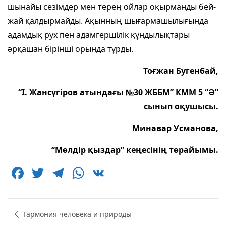
шынайы сезімдер мен терең ойлар оқырманды бей-
жай қалдырмайды. Ақынның шығармашылығында
адамдық рух пен адамгершілік құндылықтары
әрқашан бірінші орында тұрды.
Тоғжан Бугенбай,
“І. Жансүгіров атындағы №30 ЖББМ” КММ 5 “Ә”
сынып оқушысы.
Минавар Усманова,
“Мөлдір қыздар” кеңесінің төрайымы.
F
T
T
W
V
a
w
el
h
K
c
itt
e
at
Навигация
Гармония человека и природы
e
er
g
s
по