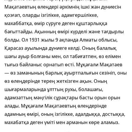
Мақатаевтың өлеңдері әркімнің ішкі жан дүниесін
қозғап, оларды ізгілікке, адамгершілікке,
махаббатқа, өмір сүруге деген құштарлыққа
бағыттайды. Ақынның өмірі күрделі және тағдырлы
болды. Ол 1931 жылы 9 ақпанда Алматы облысы,
Қарасаз ауылында дүниеге келді. Оның балалық
шағы ауыр болғаны мен, ол табиғатпен, өз елімен
тығыз байланыс орнатып өсті. Мұқағали Мақатаев
— өз заманының барлық ауыртпалығын сезініп, оны
өз өлеңдерінде терең жеткізген ақын. Оның
шығармаларында ұлттың рухы, болашағы,
адамзаттың мәңгілік сұрақтары басты орын орын
алады. Мұқағали Мақатаевтың өлеңдерінде
адамның өмірі, оның ізгілікке, адалдыққа, достыққа,
махабатқа деген үміті мен арманын көре аламыз.