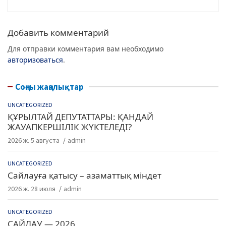
o
p
k
Добавить комментарий
Для отправки комментария вам необходимо
авторизоваться
.
Соңғы жаңалықтар
UNCATEGORIZED
ҚҰРЫЛТАЙ ДЕПУТАТТАРЫ: ҚАНДАЙ
ЖАУАПКЕРШІЛІК ЖҮКТЕЛЕДІ?
2026 ж. 5 августа
admin
UNCATEGORIZED
Сайлауға қатысу – азаматтық міндет
2026 ж. 28 июля
admin
UNCATEGORIZED
САЙЛАУ — 2026