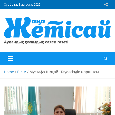
Skip
Суббота, 8 августа, 2026
to
content
"Жаңа Жетісай" газеті
Аудандық қоғамдық саяси газеті
Home
Білім
Мұстафа Шоқай- Тәуелсіздік жаршысы