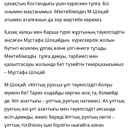
қазақтың бостандығы үшін күрескен тұлға. Біз
онымен мақтанамыз. Мектебіміздің М.Шоқай
атымен аталғанын да зор мәртебе көреміз.
Қазақ халқы мен барша түркі жұртының тәуелсіздігін
аңсаған Мұстафа Шоқайдың күрескерлік жолын
бүгінгі өскелең ұрпақ өзіне үлгі-өнеге тұтады.
Мектебіміздің тұлға дамуы, тәрбиесі мен
қалыптасауы жолында бет түзейтін темірқазығымыз
– Мұстафа Шоқай.
М.Шоқай: «Ұлттық рухсыз ұлт тәуелсiздiгi болуы
мүмкiн бе? Тарих ондайды көрген жоқ та, бiлмейдi
де. Ұлт азаттығы – ұлттық рухтың нәтижесi. Ал ұлттық
рухтың өзi ұлт азаттығы мен тәуелсiздiгi аясында
өсiп-дамиды, жемiс бередi.Ұлттық рухтың негiзi –
ұлттық тiл.Өзiнiң iшкi бiрлiгiн нығайта алған