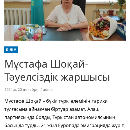
БІЛІМ
Мұстафа Шоқай-
Тәуелсіздік жаршысы
2024 ж. 20 декабря
admin
Мұстафа Шоқай – бүкіл түркі әлемінің тарихи
тұлғасына айналған біртуар азамат. Алаш
партиясында болды, Түркістан автономиясының
басында тұрды. 21 жыл Еуропада эмиграцияда жүріп,