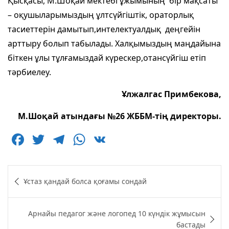
Қысқасы, М.Шоқай мектебі ұжымының бір мақсаты
– оқушыларымыздың ұлтсүйгіштік, ораторлық
тасиеттерін дамытып,интелектуалдық деңгейін
арттыру болып табылады. Халқымыздың маңдайына
біткен ұлы тұлғамыздай күрескер,отансүйгіш етіп
тәрбиелеу.
Ұлжалгас Примбекова,
М.Шоқай атындағы №26 ЖББМ-тің директоры.
F
T
T
W
V
a
w
el
h
K
c
itt
e
at
Навигация
Ұстаз қандай болса қоғамы сондай
e
er
g
s
по
b
ra
A
записям
Арнайы педагог және логопед 10 күндік жұмысын
o
m
p
бастады