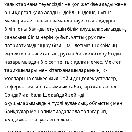
халықтар ғана тәуелсiздiгiне қол жеткiзе алады және
оны қорғап қала алады» -дейді. Ендеше, бүгінгі
мамыражай, тыныш заманда тәуелсіздік қадірін
біліп, оны баянды ету үшін білім алушыларымыздың
санасына білім нәрін құйып, ұлттық рух пен
патриотизмді сіңіру-біздің міндетіміз.Шоқайдың
еңбектерін насихаттап, рухын биікке көтеру біздің
назарымыздан бір сәт те тыс қалған емес. Мектеп
тарихшылары мен кітапханашыларының іс-
жоспарына сәйкес жыл бойы дөңгелек үстелдер,
коференциялар, танымдық сабақтар оған дәлел.
Сондай-ақ, бала Шоқайдай зейінді
оқушыларымыздың түрлі аудандық, облыстық мен
байқаулар мен олимпиадаларда топ жарып,
жүлдемен оралуы деп білеміз.