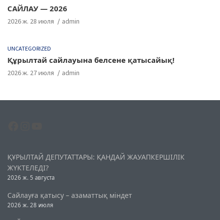
САЙЛАУ — 2026
2026 ж. 28 июля
admin
UNCATEGORIZED
Құрылтай сайлауына белсене қатысайық!
2026 ж. 27 июля
admin
Facebook
Instagram
YouTube
ҚҰРЫЛТАЙ ДЕПУТАТТАРЫ: ҚАНДАЙ ЖАУАПКЕРШІЛІК
ЖҮКТЕЛЕДІ?
2026 ж. 5 августа
Сайлауға қатысу – азаматтық міндет
2026 ж. 28 июля