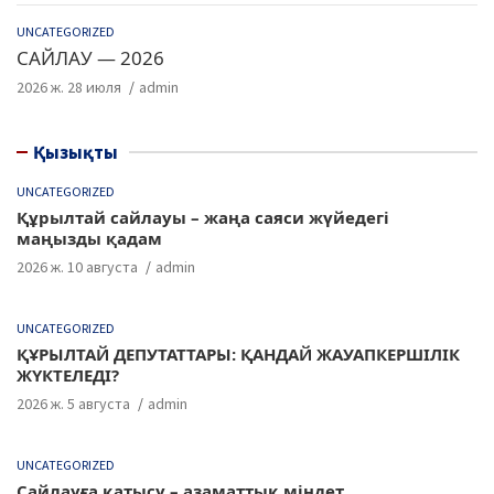
UNCATEGORIZED
САЙЛАУ — 2026
2026 ж. 28 июля
admin
Қызықты
UNCATEGORIZED
Құрылтай сайлауы – жаңа саяси жүйедегі
маңызды қадам
2026 ж. 10 августа
admin
UNCATEGORIZED
ҚҰРЫЛТАЙ ДЕПУТАТТАРЫ: ҚАНДАЙ ЖАУАПКЕРШІЛІК
ЖҮКТЕЛЕДІ?
2026 ж. 5 августа
admin
UNCATEGORIZED
Сайлауға қатысу – азаматтық міндет