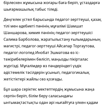
бірлескен жұмысына жоғары баға беріп, ұстаздарға
шығармашылық табыс тіледі.
Дөңгелек үстел барысында педагог-зерттеуші, қазақ
тілі мен әдебиеті пәнінің мұғалімі Шамшат
Шаншарова, химия пәнінің педагог-зерттеушісі
Салима Барболова, жаратылыстану ғылымдарының
магистрі, педагог-зерттеуші Айсапар Торгаутова,
педагог-логопед Инобат Эшматова өз іс-
тәжірибелерімен бөлісіп, маңызды пікірталас
жүргізді. Мұғалімдер өз пәндеріндегі үздік
әдістемелік тәсілдерін ұсынып, педагогикалық
жетістіктері жайлы сөз қозғады.
Бұл шара серіктес мектептердің жұмысына жаңа
серпін беріп, білім беру саласындағы
ынтымақтастықты одан әрі нығайтуға үлкен қадам