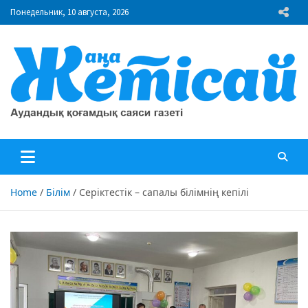
Skip
Понедельник, 10 августа, 2026
to
content
"Жаңа Жетісай" газеті
Аудандық қоғамдық саяси газеті
Home
Білім
Серіктестік – сапалы білімнің кепілі