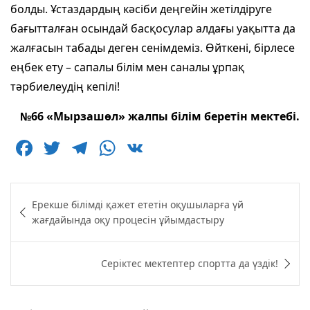
болды. Ұстаздардың кәсіби деңгейін жетілдіруге
бағытталған осындай басқосулар алдағы уақытта да
жалғасын табады деген сенімдеміз. Өйткені, бірлесе
еңбек ету – сапалы білім мен саналы ұрпақ
тәрбиелеудің кепілі!
№66 «Мырзашөл» жалпы білім беретін мектебі.
F
T
T
W
V
a
w
el
h
K
c
itt
e
at
Навигация
Ерекше білімді қажет ететін оқушыларға үй
e
er
g
s
по
жағдайында оқу процесін ұйымдастыру
b
ra
A
записям
o
m
p
Серіктес мектептер спортта да үздік!
o
p
k