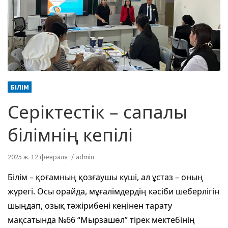
БІЛІМ
Серіктестік – сапалы
білімнің кепілі
2025 ж. 12 февраля
admin
Білім – қоғамның қозғаушы күші, ал ұстаз – оның
жүрегі. Осы орайда, мұғалімдердің кәсіби шеберлігін
шыңдап, озық тәжірибені кеңінен тарату
мақсатында №66 “Мырзашөл” тірек мектебінің