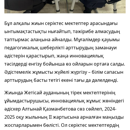
Бұл алқалы жиын серіктес мектептер арасындағы
ынтымақтастықты нығайтып, тәжірибе алмасудың
таптырмас алаңына айналды. Мұғалімдер қауымы
педагогикалық шеберлікті арттырудың заманауи
әдістерін қарастырып, жаңа инновациялық
тәсілдерді енгізу бойынша өз ойларын ортаға салды.
Әдістемелік жұмысты жүйелі жүргізу – білім сапасын
арттырудың басты тетігі екені тағы да дәлелденді.
Жиында Жетісай ауданының тірек мектептерінің
ұйымдастырушысы, инновациялық жұмыс жөніндегі
әдіскер Алтынай Қазманбетова сөз сөйлеп, 2024-
2025 оқу жылының ІІ жартысына арналған маңызды
жоспарларымен бөлісті. Ол серіктес мектептердің