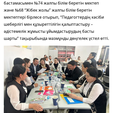
бастамасымен №74 жалпы білім беретін мектеп
және №68 “Жібек жолы” жалпы білім беретін
мектептері бірлесе отырып, “Педагогтердің кәсіби
шеберлігі мен құзыреттілігін қалыптастыру –
әдістемелік жұмысты ұйымдастырудың басты
шарты” тақырыбында мазмұнды дөңгелек үстел өтті.