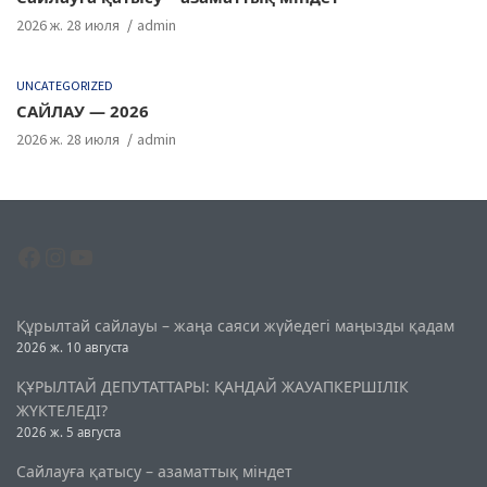
2026 ж. 28 июля
admin
UNCATEGORIZED
САЙЛАУ — 2026
2026 ж. 28 июля
admin
Facebook
Instagram
YouTube
Құрылтай сайлауы – жаңа саяси жүйедегі маңызды қадам
2026 ж. 10 августа
ҚҰРЫЛТАЙ ДЕПУТАТТАРЫ: ҚАНДАЙ ЖАУАПКЕРШІЛІК
ЖҮКТЕЛЕДІ?
2026 ж. 5 августа
Сайлауға қатысу – азаматтық міндет