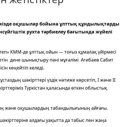
бімізде оқушылар бойына ұлттық құндылықтарды
ансүйгіштік рухта тәрбиелеу бағытында жүйелі
ктеп» КММ-де ұлттық ойын — тоғыз құмалақ үйірмесі
ететін дене шынықтыру пәні мұғалімі Агибаев Сабит
ін кеңейтіп келеді.
аздың шәкірттері үздік нәтиже көрсетіп, І және ІІ
кірттеріміз Түркістан қаласында өткен облыстық
қтың және оқушылардың табандылығының айғағы.
әкірттеріне алдағы уақытта да табыс пен жаңа