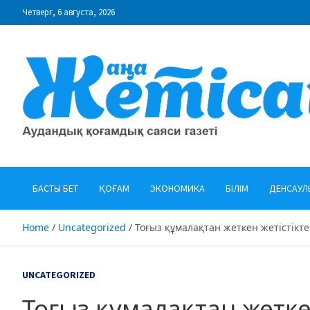
Skip
Четверг, 6 августа, 2026
to
content
"Жаңа Жетісай" газеті
Аудандық қоғамдық саяси газеті
БАСТЫ БЕТ
ҚОҒАМ
ЭКОНОМИКА
БІЛІМ
ДЕНСАУЛ
Home
Uncategorized
Тоғыз құмалақтан жеткен жетістікт
UNCATEGORIZED
Тоғыз құмалақтан жетке