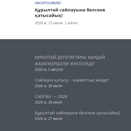
UNCATEGORIZED
Құрылтай сайлауына белсене
қатысайық!
2026 ж. 27 июля
admin
ҚҰРЫЛТАЙ ДЕПУТАТТАРЫ: ҚАНДАЙ
ЖАУАПКЕРШІЛІК ЖҮКТЕЛЕДІ?
2026 ж. 5 августа
Сайлауға қатысу – азаматтық міндет
2026 ж. 28 июля
САЙЛАУ — 2026
2026 ж. 28 июля
Құрылтай сайлауына белсене қатысайық!
2026 ж. 27 июля