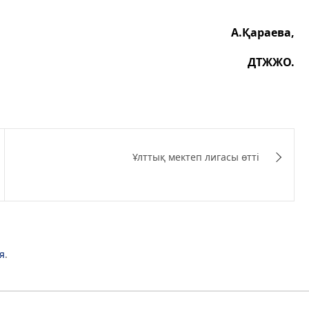
А.Қараева,
ДТЖЖО.
Ұлттық мектеп лигасы өтті
я
.