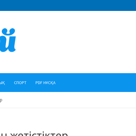
ЫҚ
СПОРТ
PDF НҰСҚА
ер
н жетістіктер