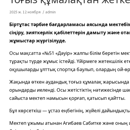
2025 ж. 12 ноября
admin
Біртұтас тәрбие бағдарламасы аясында мекте
сіңіру, зияткерлік қабілеттерін дамыту және от
жұмыстар жүргізілуде.
Осы мақсатта «№51 «Дәуір» жалпы білім беретін ме
тұрақты түрде жұмыс істейді. Үйірмеге жетекшілік 
оқушыларды ұлттық спортқа баулып, олардың ой-өріс
Жақында өткен аудандық тоғыз құмалақ жарысында ұст
орындарды иеленді. Осы жетістіктің нәтижесінде шә
сайыста мектеп намысын қорғап, қатысып қайтты.
Бұл көрсеткіш — ұстаз еңбегінің, жүйелі дайынды
Мектеп ұжымы атынан Агибаев Сабитке және оның ш