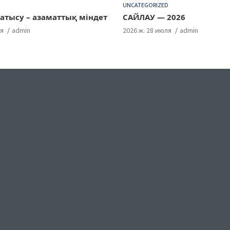
D
UNCATEGORIZED
атысу – азаматтық міндет
САЙЛАУ — 2026
ля
admin
2026 ж. 28 июля
admin
ok
gram
uTube