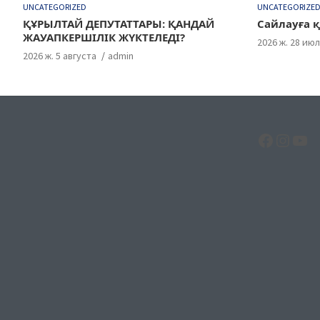
UNCATEGORIZED
UNCATEGORIZE
ҚҰРЫЛТАЙ ДЕПУТАТТАРЫ: ҚАНДАЙ
Сайлауға қ
ЖАУАПКЕРШІЛІК ЖҮКТЕЛЕДІ?
2026 ж. 28 ию
2026 ж. 5 августа
admin
Facebo
Insta
Yo