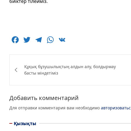
биіктер тілейміз.
F
T
T
W
V
a
w
el
h
K
c
itt
e
at
Навигация
e
er
g
s
Құқық бұзушылықтың алдын алу, болдырмау
по
басты міндетіміз
b
ra
A
записям
o
m
p
o
p
Добавить комментарий
k
Для отправки комментария вам необходимо
авторизоватьс
Қызықты