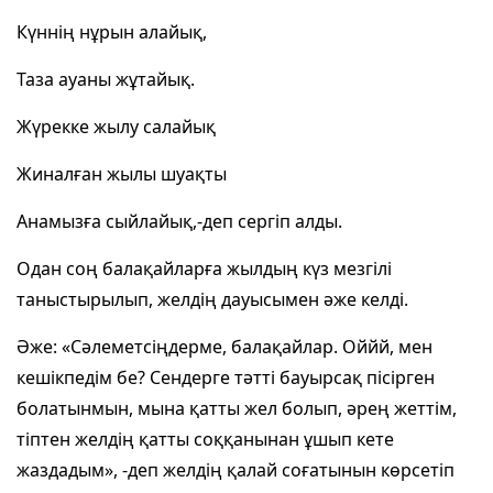
Күннің нұрын алайық,
Таза ауаны жұтайық.
Жүрекке жылу салайық
Жиналған жылы шуақты
Анамызға сыйлайық,-деп сергіп алды.
Одан соң балақайларға жылдың күз мезгілі
таныстырылып, желдің дауысымен әже келді.
Әже: «Сәлеметсіңдерме, балақайлар. Оййй, мен
кешікпедім бе? Сендерге тәтті бауырсақ пісірген
болатынмын, мына қатты жел болып, әрең жеттім,
тіптен желдің қатты соққанынан ұшып кете
жаздадым», -деп желдің қалай соғатынын көрсетіп