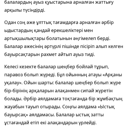
балалардың ауыз қуыстарына арналған жаттығу
арқылы түсіндірді.
Одан соң әже ұлттық тағамдарға арналған әрбір
ыдыстардың қандай ерек­шеліктері мен
артықшылықтары болатынын әңгімелеп берді.
Балалар әжесінің әртүрлі пішінде пісіріп алып келген
бауырсақтарын рахмет айтып ауыз тиді.
Келесі кезекте балалар шеңбер бойлай тұрып,
паравоз болып жүреді. Бұл ойынның атауы «Арқаны
уқалау». Ойын шарты: балалар шеңбер болып жүре
бір-бірінің арқаларын алақанмен сипай жүретін
болады. Әрбір аялдамаға тоқтағанда бір жұмбақтың
жауабын тауып отырады. Соңғы аялдама «Ыстық
бауырсақ» аялдамасы. Балалар ыстық затты
ұстағандай етіп екі алақандарын үрлейді.