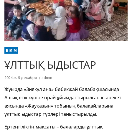
БІЛІМ
ҰЛТТЫҚ ЫДЫСТАР
2024 ж. 9 декабря
admin
Жуырда «Зиякул ана» бөбекжай балабақшасында
Ашық есік күніне орай ұйымдастырылған іс-әрекеті
аясында «Жауқазын» тобының балақайларына
ұлттық ыдыстар түрлері таныстырылды.
Ертеңгіліктің мақсаты – балаларды ұлттық