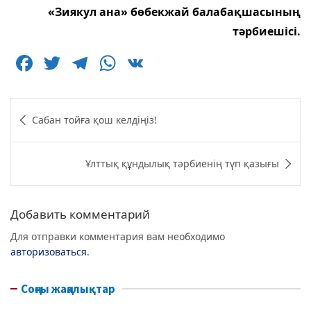
«Зиякул ана» бөбекжай балабақшасының
тәрбиешісі.
F
T
T
W
V
a
w
el
h
K
c
itt
e
at
Навигация
Сабан тойға қош келдіңіз!
e
er
g
s
по
b
ra
A
записям
Ұлттық құндылық тәрбиенің түп қазығы
o
m
p
o
p
k
Добавить комментарий
Для отправки комментария вам необходимо
авторизоваться
.
Соңғы жаңалықтар