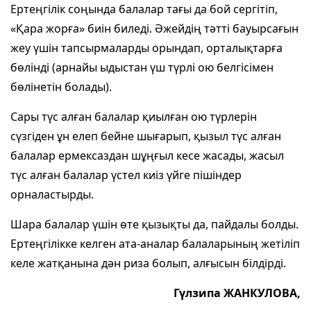
Ертеңгілік соңында балалар тағы да бой сергітіп,
«Қара жорға» биін биледі. Әжейдің тәтті бауырсағын
жеу үшін тапсырмаларды орындап, орталықтарға
бөлінді (арнайы ыдыстан үш түрлі ою белгісімен
бөлінетін болады).
Сары түс алған балалар қиылған ою түрлерін
сүзгіден ұн елеп бейне шығарып, қызыл түс алған
балалар ермексаздан шұңғыл кесе жасады, жасыл
түс алған балалар үстел киіз үйге пішіндер
орналастырды.
Шара балалар үшін өте қызықты да, пайдалы болды.
Ертеңгілікке келген ата-аналар балаларының жетіліп
келе жатқанына дән риза болып, алғысын білдірді.
Гүлзипа ЖАНКУЛОВА,