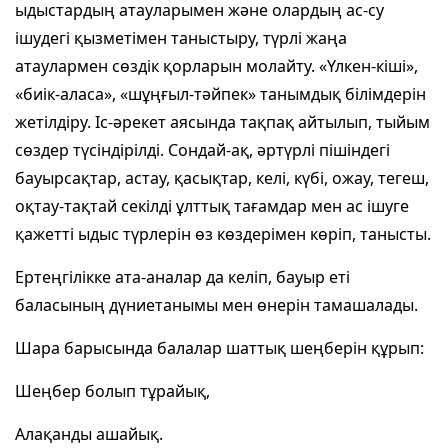
ыдыстардың атауларымен және олардың ас-су
ішудегі қызметімен таныстыру, түрлі жаңа
атаулармен сөздік қорларын молайту. «Үлкен-кіші»,
«биік-аласа», «шұңғыл-тәйпек» танымдық білімдерін
жетілдіру. Іс-әрекет аясында тақпақ айтылып, тыйым
сөздер түсіндірілді. Сондай-ақ, әртүрлі пішіндегі
бауырсақтар, астау, қасықтар, келі, күбі, ожау, тегеш,
оқтау-тақтай секілді ұлттық тағамдар мен ас ішуге
қажетті ыдыс түрлерін өз көздерімен көріп, танысты.
Ертеңгілікке ата-аналар да келіп, бауыр еті
баласының дүниетанымы мен өнерін тамашалады.
Шара барысында балалар шаттық шеңберін құрып:
Шеңбер болып тұрайық,
Алақанды ашайық.