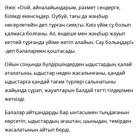
Әже: «Оой, айналайындарым, рах­мет сендерге,
білімді екенсіңдер. Оубуй, тағы да жаңбыр
нөсерлетейін деп тұрған сияқты. Киіз үйім су болып
қалмаса болғаны. Ал, ендеше мен жаңбыр жауып
кетпей тұрғанда үйіме жетіп алайын. Сау болыңдар!»
-деп балалармен қоштасады.
Ойын соңында бүлдіршіндерден ыдыстардың қалай
аталатыны, ыдыстар неден жасалынғаны, қандай
ыдыстарға қандай тағам түрлері салынатыны
жайында сұрап, жауаптарын балдай тәтті тілдерімен
жеткізді.
Балалар айтқандарды бар ынтасымен тыңдағанын
көрсетіп, ыдыстардың ағаштан, шыныдан, темірден
жасалатынын айтып берді.