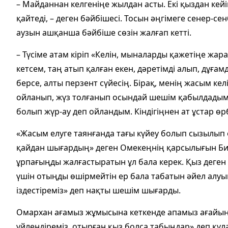
– Майданнан келгеніңе жылдан асты. Екі қыздан кейі
қайтеді, – деген бәйбішесі. Тосын әңгімеге сенер-
аузын ашқанша бәйбіше сөзін жалғап кетті.
– Түсіме атам кіріп «Келін, мыналарды қажетіңе жа
кетсем, таң атып қалған екен, дәретімді алып, дұға
берсе, алты перзент сүйесің. Бірақ, менің жасым кел
ойланып, жүз толғанып осындай шешім қабылдадым. 
болып жүр-ау деп ойландым. Кіндігіңнен ат ұстар өрбі
«Жасым елуге таянғанда тағы күйеу болып сызылып
қайдан шығардың» деген Омекеңнің қарсылығын Би
ұрпағыңды жалғастыратын ұл бала керек. Қыз деген 
үшін отыңды өшірмейтін ер бала табатын әйел алуың 
іздестіреміз» деп нақты шешім шығарды.
Омархан ағамыз жұмысына кеткенде апамыз ағайы
үйлендіреміз, отырған қыз болса табыңдар» деп құ