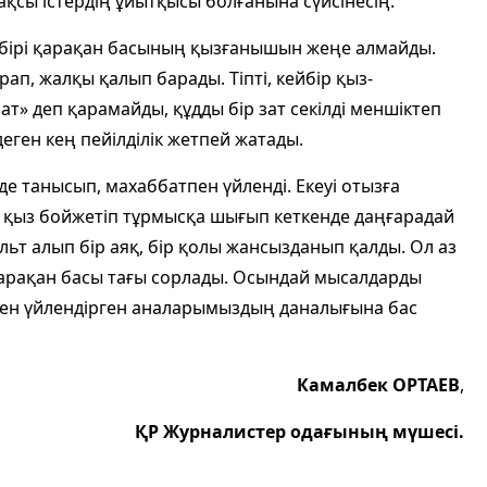
сы істердің ұйытқысы болғанына сүйсінесің.
кейбірі қарақан басының қызғанышын жеңе алмайды.
рап, жалқы қалып барады. Тіпті, кейбір қыз-
ат» деп қарамайды, құдды бір зат секілді меншіктеп
деген кең пейілділік жетпей жатады.
нде танысып, махаббатпен үйленді. Екеуі отызға
Екі қыз бойжетіп тұрмысқа шығып кеткенде даңғарадай
ульт алып бір аяқ, бір қолы жансызданып қалды. Ол аз
қарақан басы тағы сорлады. Осындай мысалдарды
ымен үйлендірген аналарымыздың даналығына бас
Камалбек ОРТАЕВ
,
ҚР Журналистер одағының мүшесі.