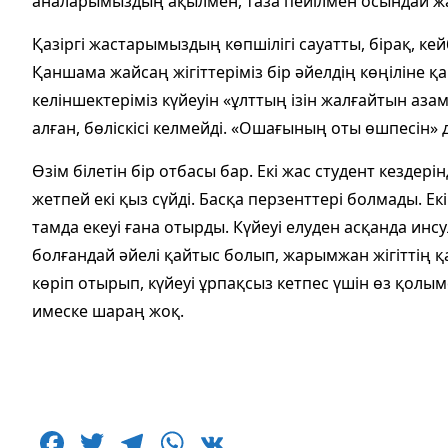
аналарымыздың ақылмен, таза пейілмен осындай жақ
Қазіргі жастарымыздың көпшілігі сауатты, бірақ, 
Қаншама жайсаң жігіттеріміз бір әйелдің көңіліне қа
келіншектеріміз күйеуін «ұлттың ізін жалғайтын азам
алған, бөліскісі келмейді. «Ошағының оты өшпесін» 
Өзім білетін бір отбасы бар. Екі жас студент кездері
жетпей екі қыз сүйді. Басқа перзенттері болмады. 
тамда екеуі ғана отырды. Күйеуі елуден асқанда инс
болғандай әйелі қайтыс болып, жарымжан жігіттің 
көріп отырып, күйеуі ұрпақсыз кетпес үшін өз қол
имеске шараң жоқ.
F
T
T
W
V