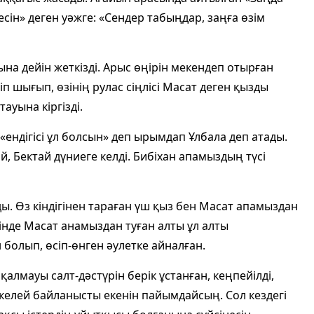
есін» деген уәжге: «Сендер табыңдар, заңға өзім
ғына дейін жеткізді. Арыс өңірін мекендеп отырған
 шығып, өзінің рулас сіңлісі Масат деген қызды
тауына кіргізді.
ендігісі ұл болсын» деп ырымдап Ұлбала деп атады.
, Бектай дүниеге келді. Бибіхан апамыздың түсі
ды. Өз кіндігінен тараған үш қыз бен Масат апамыздан
гінде Масат анамыздан туған алты ұл алты
 болып, өсіп-өнген әулетке айналған.
лмауы салт-дәстүрін берік ұстанған, кеңпейілді,
ікелей байланысты екенін пайымдайсың. Сол кездегі