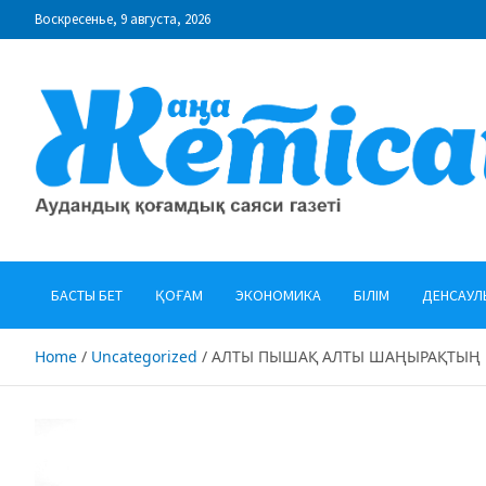
Skip
Воскресенье, 9 августа, 2026
to
content
"Жаңа Жетісай" газеті
Аудандық қоғамдық саяси газеті
БАСТЫ БЕТ
ҚОҒАМ
ЭКОНОМИКА
БІЛІМ
ДЕНСАУЛ
Home
Uncategorized
АЛТЫ ПЫШАҚ АЛТЫ ШАҢЫРАҚТЫҢ 