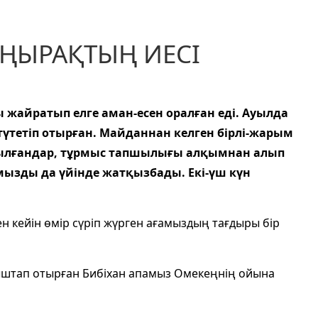
ҢЫРАҚТЫҢ ИЕСІ
жайратып елге аман-есен оралған еді. Ауылда
н түтетіп отырған. Майданнан келген бірлі-жарым
рылғандар, тұрмыс тапшылығы алқымнан алып
амызды да үйінде жатқызбады. Екі-үш күн
уден кейін өмір сүріп жүрген ағамыздың тағдыры бір
ағыштап отырған Бибіхан апамыз Омекеңнің ойына