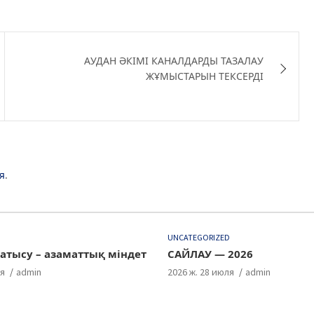
АУДАН ӘКІМІ КАНАЛДАРДЫ ТАЗАЛАУ
ЖҰМЫСТАРЫН ТЕКСЕРДІ
я
.
D
UNCATEGORIZED
атысу – азаматтық міндет
САЙЛАУ — 2026
ля
admin
2026 ж. 28 июля
admin