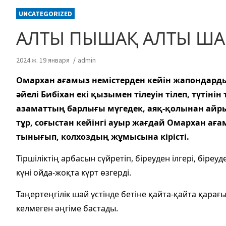
UNCATEGORIZED
АЛТЫ ПЫШАҚ АЛТЫ ША
2024 ж. 19 января
admin
Омархан ағамыз немістерден кейін жапондарды 
әйелі Бибіхан екі қызымен тілеуін тілеп, түтіні
азаматтың барлығы мүгедек, аяқ-қолынан ай
тұр, соғыстан кейінгі ауыр жағдай Омархан ағ
тынығып, колхоздың жұмысына кірісті.
Тіршіліктің арбасын сүйретіп, біреуден ілгері, біре
күні ойда-жоқта күрт өзгерді.
Таңертеңгілік шай үстінде бетіне қайта-қайта қар
келмеген әңгіме бастады.