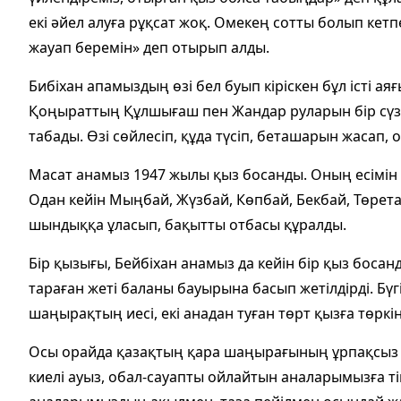
екі әйел алуға рұқсат жоқ. Омекең сотты болып кетп
жауап беремін» деп отырып алды.
Бибіхан апамыздың өзі бел буып кіріскен бұл істі ая
Қоңыраттың Құлшығаш пен Жандар руларын бір сүзіп
табады. Өзі сөйлесіп, құда түсіп, беташарын жасап, о
Масат анамыз 1947 жылы қыз босанды. Оның есімін «
Одан кейін Мыңбай, Жүзбай, Көпбай, Бекбай, Төретай
шындыққа ұласып, бақытты отбасы құралды.
Бір қызығы, Бейбіхан анамыз да кейін бір қыз босан
тараған жеті баланы бауырына басып жетілдірді. Бү
шаңырақтың иесі, екі анадан туған төрт қызға төркін
Осы орайда қазақтың қара шаңырағының ұрпақсыз қа
киелі ауыз, обал-сауапты ойлайтын аналарымызға т