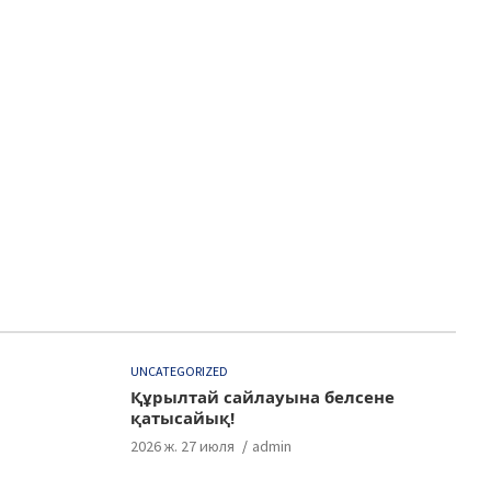
UNCATEGORIZED
Құрылтай сайлауына белсене
қатысайық!
2026 ж. 27 июля
admin