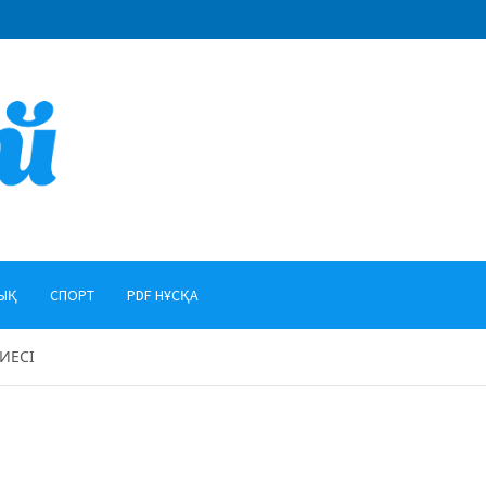
ЫҚ
СПОРТ
PDF НҰСҚА
ИЕСІ