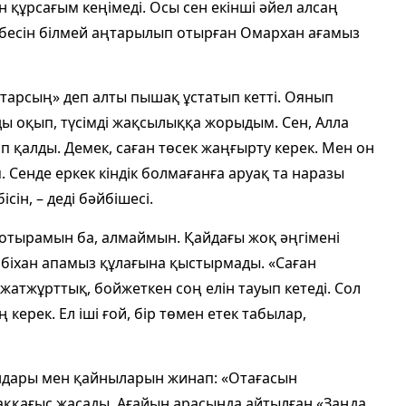
н құрсағым кеңімеді. Осы сен екінші әйел алсаң
сенбесін білмей аңтарылып отырған Омархан ағамыз
ратарсың» деп алты пышақ ұстатып кетті. Оянып
мды оқып, түсімді жақсылыққа жорыдым. Сен, Алла
іп қалды. Демек, саған төсек жаңғырту керек. Мен он
Сенде еркек кіндік болмағанға аруақ та наразы
сін, – деді бәйбішесі.
 отырамын ба, алмаймын. Қайдағы жоқ әңгімені
біхан апамыз құлағына қыстырмады. «Саған
жатжұрттық, бойжеткен соң елін тауып кетеді. Сол
керек. Ел іші ғой, бір төмен етек табылар,
ндары мен қайныларын жинап: «Отағасын
лаққағыс жасады. Ағайын арасында айтылған «Заңда