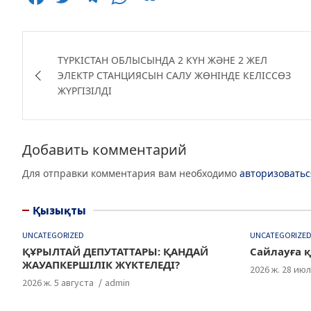
a
w
el
h
K
c
itt
e
at
Навигация
e
er
g
s
ТҮРКІСТАН ОБЛЫСЫНДА 2 КҮН ЖӘНЕ 2 ЖЕЛ
по
ЭЛЕКТР СТАНЦИЯСЫН САЛУ ЖӨНІНДЕ КЕЛІССӨЗ
b
ra
A
ЖҮРГІЗІЛДІ
записям
o
m
p
o
p
k
Добавить комментарий
Для отправки комментария вам необходимо
авторизоватьс
Қызықты
UNCATEGORIZED
UNCATEGORIZE
ҚҰРЫЛТАЙ ДЕПУТАТТАРЫ: ҚАНДАЙ
Сайлауға қ
ЖАУАПКЕРШІЛІК ЖҮКТЕЛЕДІ?
2026 ж. 28 ию
2026 ж. 5 августа
admin