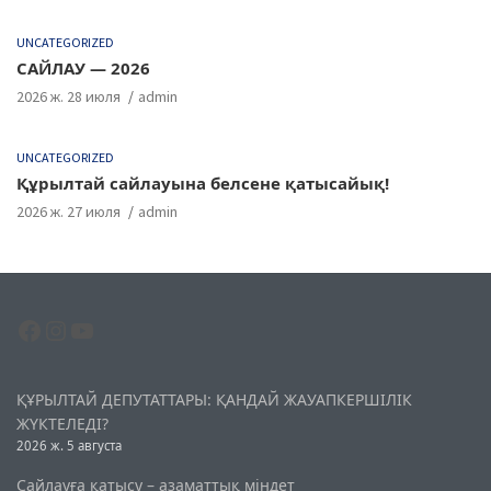
UNCATEGORIZED
САЙЛАУ — 2026
2026 ж. 28 июля
admin
UNCATEGORIZED
Құрылтай сайлауына белсене қатысайық!
2026 ж. 27 июля
admin
Facebook
Instagram
YouTube
ҚҰРЫЛТАЙ ДЕПУТАТТАРЫ: ҚАНДАЙ ЖАУАПКЕРШІЛІК
ЖҮКТЕЛЕДІ?
2026 ж. 5 августа
Сайлауға қатысу – азаматтық міндет