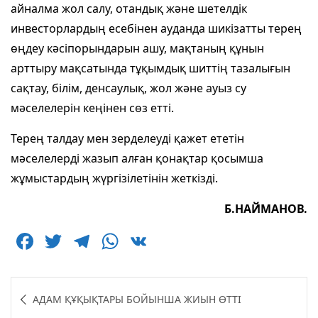
айналма жол салу, отандық және шетелдік
инвесторлардың есебінен ауданда шикізатты терең
өңдеу кәсіпорындарын ашу, мақтаның құнын
арттыру мақсатында тұқымдық шиттің тазалығын
сақтау, білім, денсаулық, жол және ауыз су
мәселелерін кеңінен сөз етті.
Терең талдау мен зерделеуді қажет ететін
мәселелерді жазып алған қонақтар қосымша
жұмыстардың жүргізілетінін жеткізді.
Б.НАЙМАНОВ.
F
T
T
W
V
a
w
el
h
K
c
itt
e
at
Навигация
АДАМ ҚҰҚЫҚТАРЫ БОЙЫНША ЖИЫН ӨТТІ
e
er
g
s
по