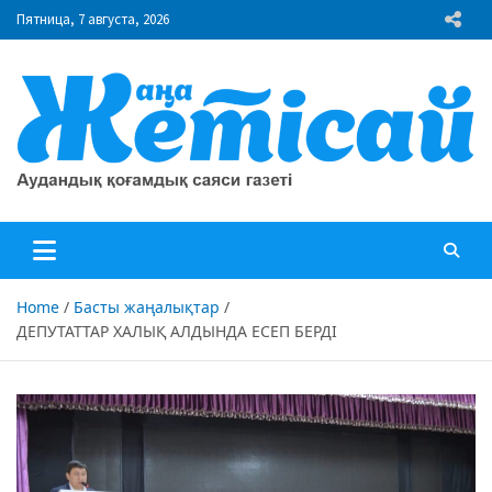
Skip
Пятница, 7 августа, 2026
to
content
"Жаңа Жетісай" газеті
Аудандық қоғамдық саяси газеті
Home
Басты жаңалықтар
ДЕПУТАТТАР ХАЛЫҚ АЛДЫНДА ЕСЕП БЕРДІ