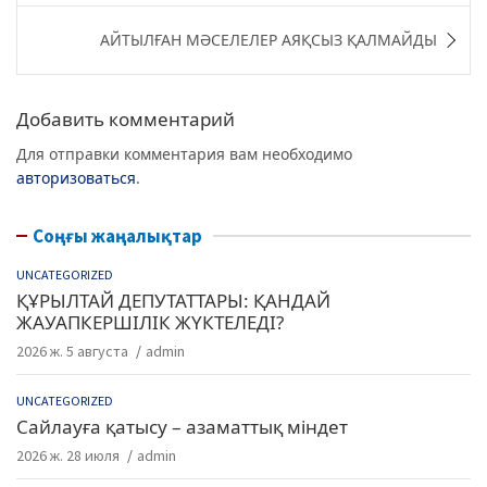
b
ra
A
записям
АЙТЫЛҒАН МӘСЕЛЕЛЕР АЯҚСЫЗ ҚАЛМАЙДЫ
o
m
p
o
p
k
Добавить комментарий
Для отправки комментария вам необходимо
авторизоваться
.
Соңғы жаңалықтар
UNCATEGORIZED
ҚҰРЫЛТАЙ ДЕПУТАТТАРЫ: ҚАНДАЙ
ЖАУАПКЕРШІЛІК ЖҮКТЕЛЕДІ?
2026 ж. 5 августа
admin
UNCATEGORIZED
Сайлауға қатысу – азаматтық міндет
2026 ж. 28 июля
admin