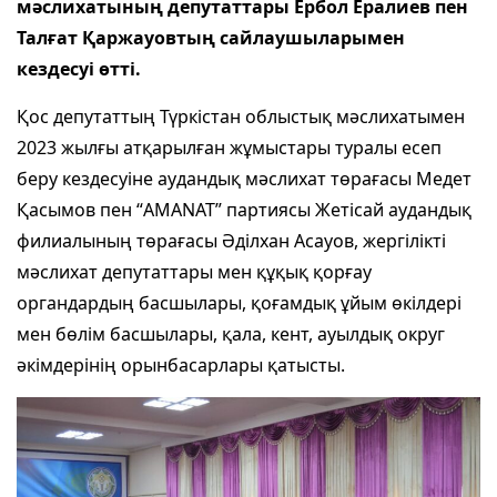
мәслихатының депутаттары Ербол Ералиев пен
Талғат Қаржауовтың сайлаушыларымен
кездесуі өтті.
Қос депутаттың Түркістан облыстық мәслихатымен
2023 жылғы атқарылған жұмыстары туралы есеп
беру кездесуіне аудандық мәслихат төрағасы Медет
Қасымов пен “AMANAT” партиясы Жетісай аудандық
филиалының төрағасы Әділхан Асауов, жергілікті
мәслихат депутаттары мен құқық қорғау
органдардың басшылары, қоғамдық ұйым өкілдері
мен бөлім басшылары, қала, кент, ауылдық округ
әкімдерінің орынбасарлары қатысты.