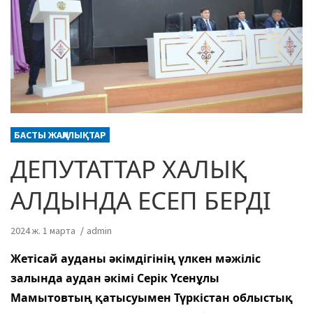
БАСТЫ ЖАҢАЛЫҚТАР
ДЕПУТАТТАР ХАЛЫҚ
АЛДЫНДА ЕСЕП БЕРДІ
2024 ж. 1 марта
admin
Жетісай ауданы әкімдігінің үлкен мәжіліс
залында аудан әкімі Серік Үсенұлы
Мамытовтың қатысуымен Түркістан облыстық