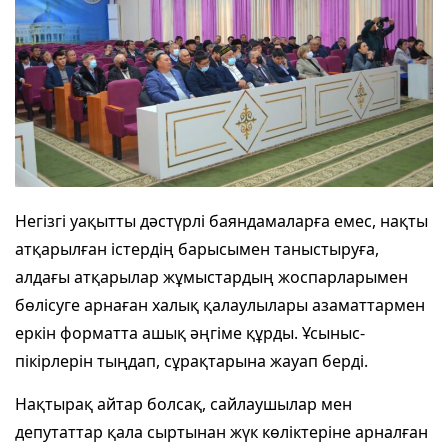
Негізгі уақытты дәстүрлі баяндамаларға емес, нақты
атқарылған істердің барысымен таныстыруға,
алдағы атқарылар жұмыстардың жоспарларымен
бөлісуге арнаған халық қалаулылары азаматтармен
еркін форматта ашық әңгіме құрды. Ұсыныс-
пікірлерін тыңдап, сұрақтарына жауап берді.
Нақтырақ айтар болсақ, сайлаушылар мен
депутаттар қала сыртынан жүк көліктеріне арналған