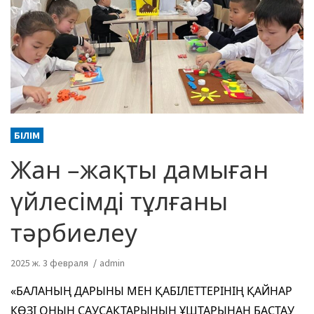
БІЛІМ
Жан –жақты дамыған
үйлесімді тұлғаны
тәрбиелеу
2025 ж. 3 февраля
admin
«БАЛАНЫҢ ДАРЫНЫ МЕН ҚАБІЛЕТТЕРІНІҢ ҚАЙНАР
КӨЗІ ОНЫҢ САУСАҚТАРЫНЫҢ ҰШТАРЫНАН БАСТАУ