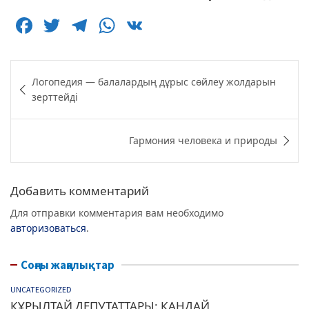
F
T
T
W
V
a
w
el
h
K
c
itt
e
at
Навигация
Логопедия — балалардың дұрыс сөйлеу жолдарын
e
er
g
s
по
зерттейді
b
ra
A
записям
o
m
p
Гармония человека и природы
o
p
k
Добавить комментарий
Для отправки комментария вам необходимо
авторизоваться
.
Соңғы жаңалықтар
UNCATEGORIZED
ҚҰРЫЛТАЙ ДЕПУТАТТАРЫ: ҚАНДАЙ