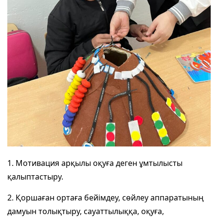
1. Мотивация арқылы оқуға деген ұмтылысты
қалыптастыру.
2. Қоршаған ортаға бейімдеу, сөйлеу аппаратының
дамуын толықтыру, сауаттылыққа, оқуға,