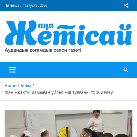
Skip
Пятница, 7 августа, 2026
to
content
"Жаңа Жетісай" газеті
Аудандық қоғамдық саяси газеті
Home
Білім
Жан –жақты дамыған үйлесімді тұлғаны тәрбиелеу