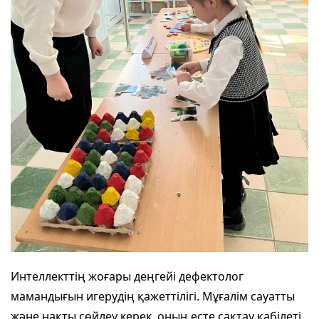
Интеллекттің жоғары деңгейі дефектолог
мамандығын игерудің қажеттілігі. Мұғалім сауатты
және нақты сөйлеу керек, оның есте сақтау қабілеті