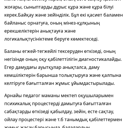
жоғары, сыныптарды дұрыс құра және құра білуі
керек.Байқау және зейінділік. Бұл екі қасиет баламен
байланыс орнатуға, оның мінез-құлқының
ерекшеліктерін анықтауға және
логикалықтүсініктеме беруге көмектеседі.
Баланы егжей-тегжейлі тексеруден өткізеді, оның
негізінде оның оқу қабілеттілігін диагностикалайды.
Егер дамудағы ауытқулар анықталса, даму
кемшіліктерін барынша толықтыруға және қалпына
келтіруге бағытталған жұмыс ұйымдастырылады.
Арнайы педагог маманы мектеп оқушыларымен
психикалық процестерді дамытуға бағытталған
сабақтарды өткізеді қабылдау, зейін, есте сақтау,
ойлау процестері және т.б танымдық қабілеттермен
жұмыс жасау барысында, балалардың