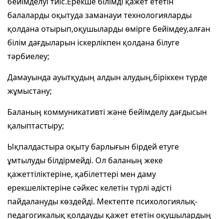
бейімделуі тиіс.Ерекше білімді қажет ететін
балаларды оқытуда заманауи технологияларды
қолдана отырып,оқушыларды өмірге бейімдеу,алған
білім дағдыларын іскерлікпен қолдана білуге
тәрбиелеу;
Дамауында ауытқудың алдын алудың,біріккен түрде
жұмыстану;
Баланың коммуникативті және бейімделу дағдысын
қалыптастыру;
Ықпалдастыра оқыту барлығын бірдей етуге
ұмтылуды білдірмейді. Ол баланың жеке
қажеттіліктеріне, қабілеттері мен даму
ерекшеліктеріне сәйкес келетін түрлі әдісті
пайдалануды көздейді. Мектепте психологиялық-
педагогикалық қолдауды қажет ететін оқушылардың