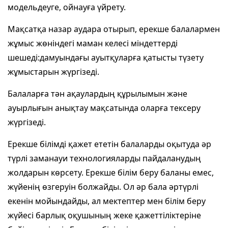
модельдеуге, ойнауға үйрету.
Мақсатқа назар аудара отырып, ерекше балалармен
жұмыс жөніндегі маман келесі міндеттерді
шешеді:дамуындағы ауытқуларға қатысты түзету
жұмыстарын жүргізеді.
Балаларға тән ақаулардың құрылымын және
ауырлығын анықтау мақсатында оларға тексеру
жүргізеді.
Ерекше білімді қажет ететін балаларды оқытуда әр
түрлі заманауи технологияларды пайдаланудың
жолдарын көрсету. Ерекше білім беру баланы емес,
жүйенің өзгеруін болжайды. Ол әр бала әртүрлі
екенін мойындайды, ал мектептер мен білім беру
жүйесі барлық оқушының жеке қажеттіліктеріне