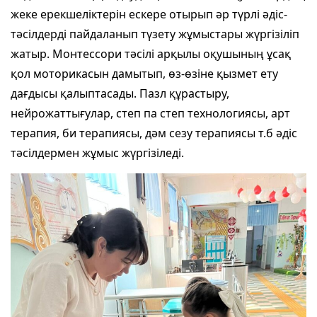
жеке ерекшеліктерін ескере отырып әр түрлі әдіс-
тәсілдерді пайдаланып түзету жұмыстары жүргізіліп
жатыр. Монтессори тәсілі арқылы оқушының ұсақ
қол моторикасын дамытып, өз-өзіне қызмет ету
дағдысы қалыптасады. Пазл құрастыру,
нейрожаттығулар, степ па степ технологиясы, арт
терапия, би терапиясы, дәм сезу терапиясы т.б әдіс
тәсілдермен жұмыс жүргізіледі.