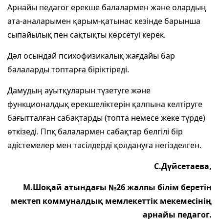
Арнайы педагог ерекше балалармен және олардың
ата-аналарымен қарым-қатынас кезінде барынша
сыпайылық пен сақтықты көрсетуі керек.
Дәл осындай психофизикалық жағдайы бар
балаларды топтарға біріктіреді.
Дамудың ауытқуларын түзетуге және
функционалдық ерекшеліктерін қалпына келтіруге
бағытталған сабақтарды (топта немесе жеке түрде)
өткізеді. Ппқ балалармен сабақтар белгілі бір
әдістемелер мен тәсілдерді қолдануға негізделген.
С.Дүйсетаева,
М.Шоқай атындағы №26 жалпы білім беретін
мектеп коммуналдық мемлекеттік мекемесінің
арнайы педагог.