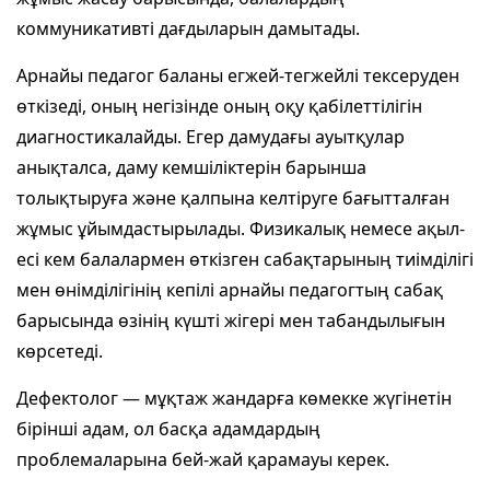
коммуникативті дағдыларын дамытады.
Арнайы педагог баланы егжей-тегжейлі тексеруден
өткізеді, оның негізінде оның оқу қабілеттілігін
диагностикалайды. Егер дамудағы ауытқулар
анықталса, даму кемшіліктерін барынша
толықтыруға және қалпына келтіруге бағытталған
жұмыс ұйымдастырылады. Физикалық немесе ақыл-
есі кем балалармен өткізген сабақтарының тиімділігі
мен өнімділігінің кепілі арнайы педагогтың сабақ
барысында өзінің күшті жігері мен табандылығын
көрсетеді.
Дефектолог — мұқтаж жандарға көмекке жүгінетін
бірінші адам, ол басқа адамдардың
проблемала
рына бей-жай қарамауы керек.