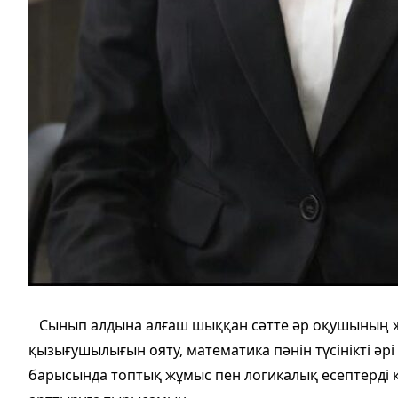
Сынып алдына алғаш шыққан сәтте әр оқушының жа
қызығушылығын ояту, математика пәнін түсінікті әрі
барысында топтық жұмыс пен логикалық есептерді 