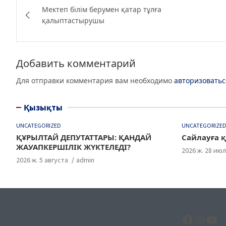
e
er
g
s
Мектеп білім берумен қатар тұлға
по
қалыптастырушы
b
ra
A
записям
o
m
p
o
p
Добавить комментарий
k
Для отправки комментария вам необходимо
авторизоватьс
Қызықты
UNCATEGORIZED
UNCATEGORIZE
ҚҰРЫЛТАЙ ДЕПУТАТТАРЫ: ҚАНДАЙ
Сайлауға қ
ЖАУАПКЕРШІЛІК ЖҮКТЕЛЕДІ?
2026 ж. 28 ию
2026 ж. 5 августа
admin
Facebo
Insta
Yo