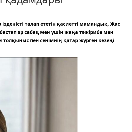
 ізденісті талап ететін қасиетті мамандық. Жас
бастап әр сабақ мен үшін жаңа тәжірибе мен
толқыныс пен сенімнің қатар жүрген кезеңі