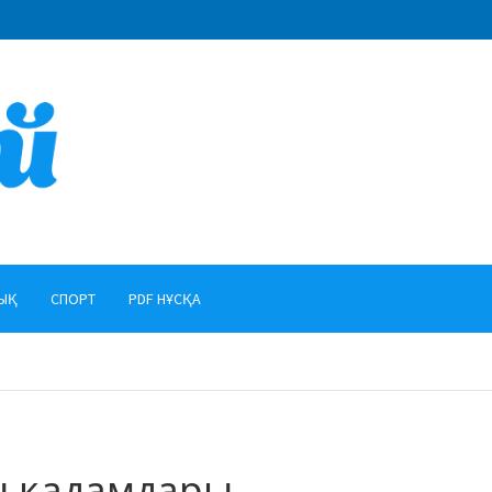
ЫҚ
СПОРТ
PDF НҰСҚА
ы қадамдары