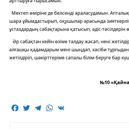
арттыруға тырысамын.
Мектеп өміріне де белсенді араласудамын. Апталы
шара ұйымдастырып, оқушылар арасында зияткерлік 
ұстаздардың сабақтарына қатысып, әдіс-тәсілдерін ө
Әр сабақтан кейін өзіме талдау жасап, нені жетілд
алғашқы қадамдарым мені шыңдап, кәсіби тұрғыдан ө
жетілдіріп, шәкірттеріме сапалы білім беруге бар кү
№10 «Қайна
F
T
T
W
V
a
w
el
h
K
c
itt
e
at
Навигация