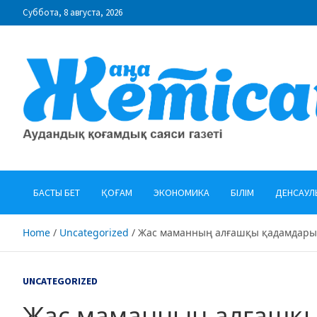
Skip
Суббота, 8 августа, 2026
to
content
"Жаңа Жетісай" газеті
Аудандық қоғамдық саяси газеті
БАСТЫ БЕТ
ҚОҒАМ
ЭКОНОМИКА
БІЛІМ
ДЕНСАУЛ
Home
Uncategorized
Жас маманның алғашқы қадамдары
UNCATEGORIZED
Жас маманның алғашқ