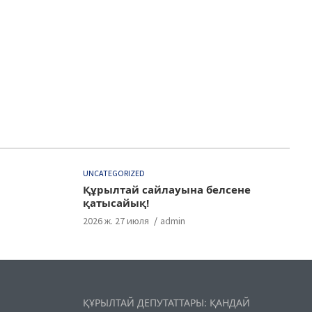
UNCATEGORIZED
Құрылтай сайлауына белсене
қатысайық!
2026 ж. 27 июля
admin
ҚҰРЫЛТАЙ ДЕПУТАТТАРЫ: ҚАНДАЙ