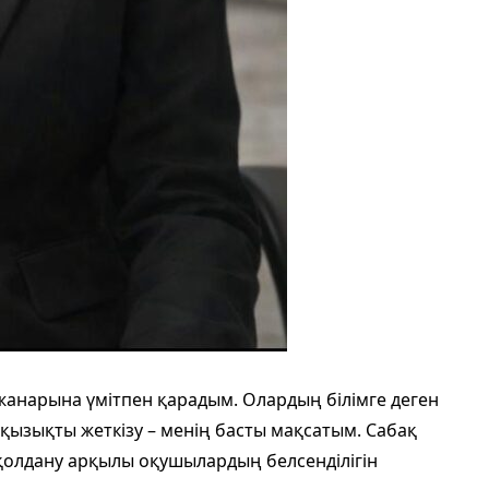
нарына үмітпен қарадым. Олардың білімге деген
 қызықты жеткізу – менің басты мақсатым. Сабақ
қолдану арқылы оқушылардың белсенділігін