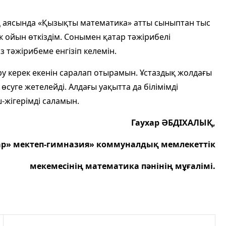
қ аясында «Қызықты математика» атты сыныптан тыс
ойын өткіздім. Сонымен қатар тәжірибелі
з тәжірибеме енгізіп келемін.
іру керек екенін саралап отырамын. Ұстаздық жолдағы
суге жетелейді. Алдағы уақытта да білімімді
ш-жігерімді саламын.
Гаухар ӘБДІХАЛЫҚ,
р» мектеп-гимназия» коммуналдық мемлекеттік
мекемесінің математика пәнінің мұғалімі.