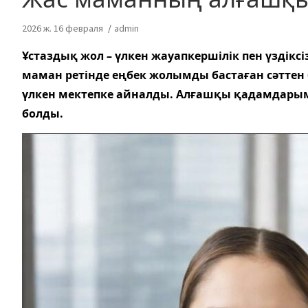
2026 ж. 16 февраля
admin
Ұстаздық жол – үлкен жауапкершілік пен үздіксіз
маман ретінде еңбек жолымды бастаған сәттен 
үлкен мектепке айналды. Алғашқы қадамдарым 
болды.