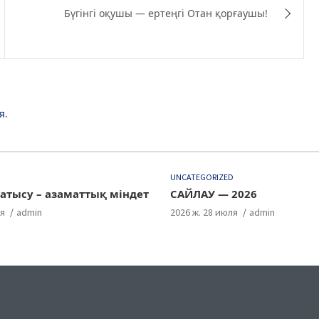
Бүгінгі оқушы — ертеңгі Отан қорғаушы!
я
.
D
UNCATEGORIZED
атысу – азаматтық міндет
САЙЛАУ — 2026
ля
admin
2026 ж. 28 июля
admin
ok
gram
uTube