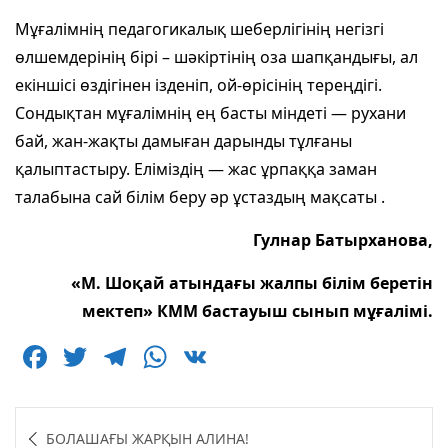
Мұғалімнің педагогикалық шеберлігінің негізгі
өлшемдерінің бірі – шәкіртінің оза шапқандығы, ал
екіншісі өздігінен ізденіп, ой-өрісінің тереңдігі.
Сондықтан мұғалімнің ең басты міндеті — рухани
бай, жан-жақты дамыған дарынды тұлғаны
қалыптастыру. Еліміздің — жас ұрпаққа заман
талабына сай білім беру әр ұстаздың мақсаты .
Гулнар Батырханова,
«М. Шоқай атындағы жалпы білім беретін
мектеп» КММ бастауыш сынып мұғалімі.
F
T
T
W
V
a
w
el
h
K
c
itt
e
at
Навигация
БОЛАШАҒЫ ЖАРҚЫН АЛИНА!