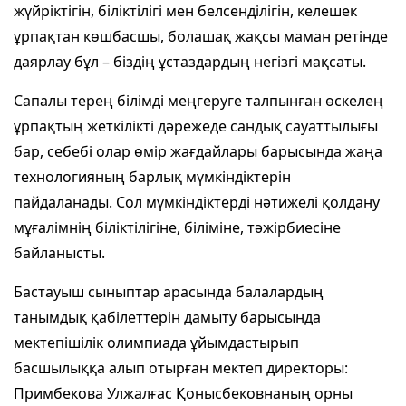
жүйріктігін, біліктілігі мен белсенділігін, келешек
ұрпақтан көшбасшы, болашақ жақсы маман ретінде
даярлау бұл – біздің ұстаздардың негізгі мақсаты.
Сапалы терең білімді меңгеруге талпынған өскелең
ұрпақтың жеткілікті дәрежеде сандық сауаттылығы
бар, себебі олар өмір жағдайлары барысында жаңа
технологияның барлық мүмкіндіктерін
пайдаланады. Сол мүмкіндіктерді нәтижелі қолдану
мұғалімнің біліктілігіне, біліміне, тәжірбиесіне
байланысты.
Бастауыш сыныптар арасында балалардың
танымдық қабілеттерін дамыту барысында
мектепішілік олимпиада ұйымдастырып
басшылыққа алып отырған мектеп директоры:
Примбекова Улжалғас Қонысбековнаның орны