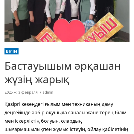
БІЛІМ
Бастауышым әрқашан
жүзің жарық
2025 ж. 3 февраля
admin
Қазіргі кезеңдегі ғылым мен техниканың даму
деңгейінде әрбір оқушыда саналы және терең білім
мен іскерліктің болуын, олардың
шығармашылықпен жұмыс істеуін, ойлау қабілетінің