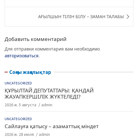
e
er
g
s
по
b
ra
A
записям
АҒЫЛШЫН ТІЛІН БІЛУ – ЗАМАН ТАЛАБЫ
o
m
p
o
p
k
Добавить комментарий
Для отправки комментария вам необходимо
авторизоваться
.
Соңғы жаңалықтар
UNCATEGORIZED
ҚҰРЫЛТАЙ ДЕПУТАТТАРЫ: ҚАНДАЙ
ЖАУАПКЕРШІЛІК ЖҮКТЕЛЕДІ?
2026 ж. 5 августа
admin
UNCATEGORIZED
Сайлауға қатысу – азаматтық міндет
2026 ж. 28 июля
admin