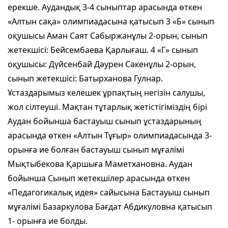
ерекше. Аудандық 3-4 сыныптар арасында өткен
«Алтын сақа» олимпиадасына қатысып 3 «Б» сынып
оқушысы Аман Саят Сабыржанұлы 2-орын, сынып
жетекшісі: Бейсембаева Қарлығаш. 4 «Г» сынып
оқушысы: Дүйсенбай Дәурен Сәкенұлы 2-орын,
сынып жетекшісі: Батырханова Гулнар.
Ұстаздарымыз келешек ұрпақтың негізін салушы,
жол сілтеуші. Мақтан тұтарлық жетістігіміздің бірі
Аудан бойынша бастауыш сынып ұстаздарының
арасында өткен «Алтын Тұғыр» олимпиадасында 3-
орынға ие болған бастауыш сынып мұғалімі
Мықтыбекова Қаршыға Маметхановна. Аудан
бойынша Сынып жетекшілер арасында өткен
«Педагогикалық идея» сайысына Бастауыш сынып
мұғалімі Базаркулова Бағдат Абдикуловна қатысып
1- орынға ие болды.