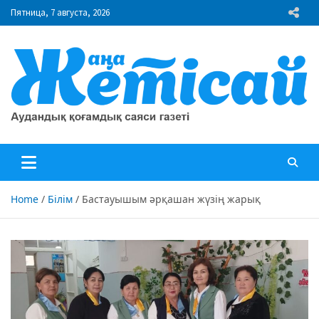
Skip
Пятница, 7 августа, 2026
to
content
"Жаңа Жетісай" газеті
Аудандық қоғамдық саяси газеті
Home
Білім
Бастауышым әрқашан жүзің жарық